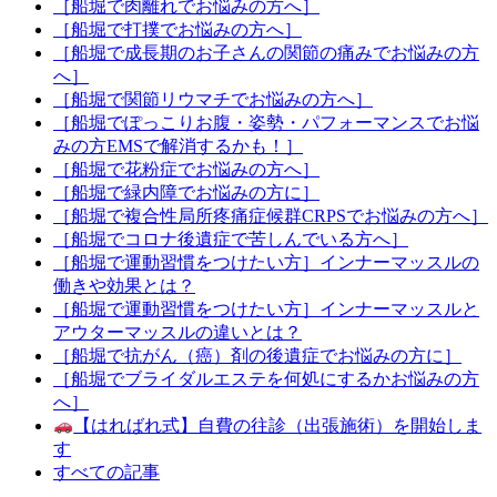
［船堀で肉離れでお悩みの方へ］
［船堀で打撲でお悩みの方へ］
［船堀で成長期のお子さんの関節の痛みでお悩みの方
へ］
［船堀で関節リウマチでお悩みの方へ］
［船堀でぽっこりお腹・姿勢・パフォーマンスでお悩
みの方EMSで解消するかも！］
［船堀で花粉症でお悩みの方へ］
［船堀で緑内障でお悩みの方に］
［船堀で複合性局所疼痛症候群CRPSでお悩みの方へ］
［船堀でコロナ後遺症で苦しんでいる方へ］
［船堀で運動習慣をつけたい方］インナーマッスルの
働きや効果とは？
［船堀で運動習慣をつけたい方］インナーマッスルと
アウターマッスルの違いとは？
［船堀で抗がん（癌）剤の後遺症でお悩みの方に］
［船堀でブライダルエステを何処にするかお悩みの方
へ］
【はればれ式】自費の往診（出張施術）を開始しま
す
すべての記事