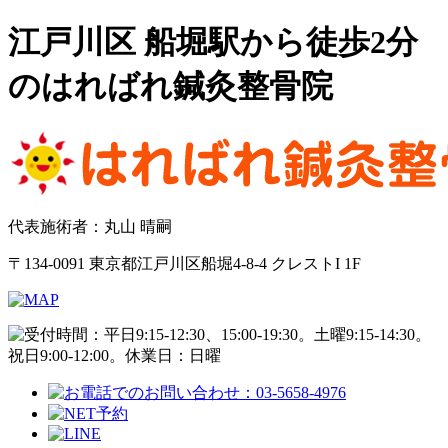
江戸川区 船堀駅から徒歩2分
のはればれ鍼灸整骨院
代表施術者：丸山 晴嗣
〒134-0091 東京都江戸川区船堀4-8-4 クレストI 1F