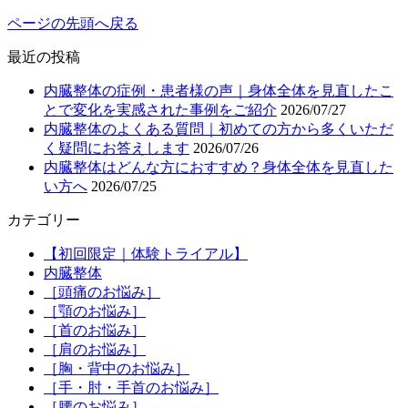
ページの先頭へ戻る
最近の投稿
内臓整体の症例・患者様の声｜身体全体を見直したこ
とで変化を実感された事例をご紹介
2026/07/27
内臓整体のよくある質問｜初めての方から多くいただ
く疑問にお答えします
2026/07/26
内臓整体はどんな方におすすめ？身体全体を見直した
い方へ
2026/07/25
カテゴリー
【初回限定｜体験トライアル】
内臓整体
［頭痛のお悩み］
［顎のお悩み］
［首のお悩み］
［肩のお悩み］
［胸・背中のお悩み］
［手・肘・手首のお悩み］
［腰のお悩み］