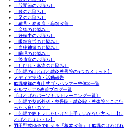
［股関節のお悩み］
［膝のお悩み］
［足のお悩み］
［猫背・巻き肩・姿勢改善］
［産後のお悩み］
［妊娠中のお悩み］
［眼精疲労のお悩み］
［自律神経のお悩み］
［睡眠のお悩み］
［後遺症のお悩み］
［しびれ・麻痺のお悩み］
【船堀のはればれ鍼灸整骨院の5つのメリット】
メディア実績・活動報告
船堀発祥の丸山式ゴムハンマー整体®︎一覧
セルフケア&改善ブログ一覧
〔はればれパーソナルトレーニング一覧〕
［船堀で整形外科・整骨院・鍼灸院・整体院どこに行
ったら良いの？］
［船堀で筋トレしたいけど上手くいかない方へ］【は
ればれちょいトレ】
羽田野式EMSで叶える「根本改善」｜船堀のはればれ