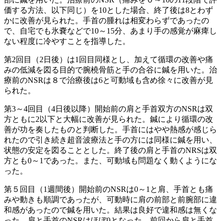
価する方法、以下同じ）を10とした場合、終了後は8とわず
かに改善が見られた。手首の腫れは相変わらずであったの
で、自宅でも氷嚢などで10～15分、あまり手の感覚が麻痺し
ない程度に冷やすことを指導した。
第2回目（2日後）は1回目同様とし、加えて循環の改善や痛
みの低減を図る目的で腕橈骨筋と手の合谷に鍼を用いた。治
療前のNSRは８で治療後は6と可動域も含め徐々に改善が見
られた。
第3～4回目（4日後以降）開始前の肩と手首双方のNSRは双
方ともに2以下と大幅に改善が見られた。鍼により循環の改
善が功を奏したものと判断した。手首にはやや熱感が感じら
れたので引き続き超音波療法と手の方には同様に鍼を用い、
状態の安定を図ることとした。終了後の肩と手首のNRSは双
方とも0～1であった。また、可動域も問題なく動くようにな
った。
第５回目（1週間後）開始前のNSRは0～1と肩、手首とも痛
みや動きも順調であったが、可動時に肩の前部と前腕部に違
和感があったので鍼を用いた。結果は良好で違和感は無くな
った。肩と手首のNSRはほぼ0となった。前回から肩と手首