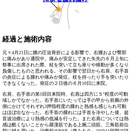
経過と施術内容
元々4月21日に腰の圧迫骨折による影響で、右腰および臀部
に痛みがあり通院中。痛みが安定してきた矢先の６月上旬に
祭事に出席された際、杖を突いて立ち座りや移動が多くなり
負傷したものと思われる。その影響で翌日から右肩、右手首
の炎症による腫れや痛みが発症。杖を持ったり手を突いたり
できなくなった。発症の２日後の６月10日に来院。
右肩、右手首の第1回目来院時、右肩は四方に５°程度の可動
域しかでなかった。右手首にいたっては手の甲から前腕の外
側にかけてそれぞれ3押指程度の腫れと熱感も感じられ可動
はほぼ出なかった。右手首の腫れには手首を冷やした後、超
音波治療により熱感の低減を行った。また右肩については熱
感は酷くないことから羅漢筋である上腕二頭筋、三角筋前位
部に鍼を用いた。治療前のNSR（痛みを０～10の11段階で評