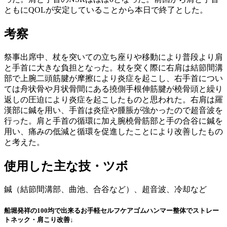
ともにQOLが安定していることから本日で終了とした。
考察
祭事出席中、杖を突いての立ち座りや移動により普段より肩
と手首に大きな負担となった。杖を突く際に右肩は結節間溝
部で上腕二頭筋腱が摩擦により炎症を起こし、右手首につい
ては舟状骨や月状骨間にある撓側手根伸筋腱が橈骨頭と繰り
返しの圧迫により炎症を起こしたものと思われた。右肩は羅
漢部に鍼を用い、手首は炎症や腫脹が強かったので超音波を
行った。肩と手首の循環に加え腕橈骨筋部と手の合谷に鍼を
用い、痛みの低減と循環を促進したことにより改善したもの
と考えた。
使用した主な技・ツボ
鍼（結節間溝部、曲池、合谷など）、超音波、冷却など
船堀発祥の100均で出来るお手軽セルフケアゴムハンマー整体でストレー
トネック・肩こり改善↓