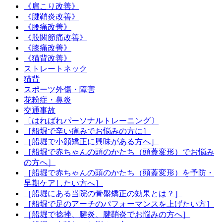
《肩こり改善》
《腱鞘炎改善》
《腰痛改善》
《股関節痛改善》
《膝痛改善》
《猫背改善》
ストレートネック
猫背
スポーツ外傷・障害
花粉症・鼻炎
交通事故
〔はればれパーソナルトレーニング〕
［船堀で辛い痛みでお悩みの方に］
［船堀で小顔矯正に興味がある方へ］
［船堀で赤ちゃんの頭のかたち（頭蓋変形）でお悩み
の方へ］
［船堀で赤ちゃんの頭のかたち（頭蓋変形）を予防・
早期ケアしたい方へ］
［船堀にある当院の骨盤矯正の効果とは？］
［船堀で足のアーチのパフォーマンスを上げたい方］
［船堀で捻挫、腱炎、腱鞘炎でお悩みの方へ］