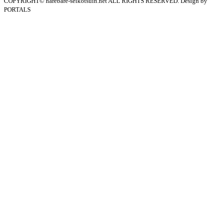
COPYRIGHT© harebare-seikotsuin.net ALL RIGHTS RESERVED. Design by
PORTALS