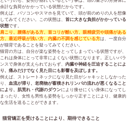
というのも、姿勢が崩れているという事は、頭の重さの分身体に
余計な負荷がかかっている状態だからです。
例えば、パソコンやスマホを見ていて、頭が前のめりの人を想像
してみてください。この状態は、
首に大きな負担がかかっている
状態
です。
肩こり、腰痛がある方、首コリが酷い方、眼精疲労や頭痛がある
方、最近呼吸が浅い方、内臓の不調を感じている方
は、一度自分
が猫背であることを疑ってみてください。
猫背の方は、自分が楽な姿勢をとってしまっている状態ですが、
これは身体にとって非常によくない状態になります。正しいバラ
ンスで身体が支えられておらず、
内臓や神経を圧迫することによ
り、痛みだけでなく見た目にも影響を及ぼします。
例えば、ストレートネックになり見た目がシャキッとしなかった
り、
血流が滞り、老廃物が蓄積されリンパの流れが悪くなること
により、肌荒れ・代謝のダウン
により痩せにくい身体になってし
まったり、女性も男性も姿勢をしっかり正すことにより、健康的
な生活を送ることができます。
猫背矯正を受けることにより、期待できること