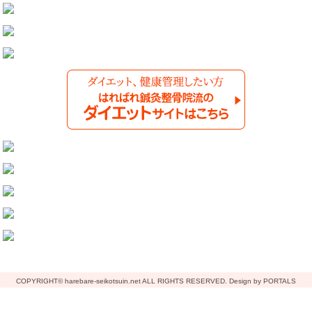
COPYRIGHT© harebare-seikotsuin.net ALL RIGHTS RESERVED. Design by PORTALS