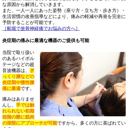
な原因から解消していきます。
また、一人一人にあった姿勢（座り方・立ち方・歩き方）・
生活習慣の改善指導などにより、痛みの軽減や再発を完全に
予防することが可能です。
［船堀で坐骨神経痛でお悩みの方へ］
炎症期の痛みに最適な機器のご提供も可能
当院で取り扱い
のあるハイボル
テージなどの超
音波機器は、
ぎ
っくり腰などの
炎症期や慢性腰
痛に最適
です。
痛みはありませ
んし、
手では触
れられない初期
段階の際に筋肉
の深部にアプローチが可能
ですから、多くの方に喜ばれてい