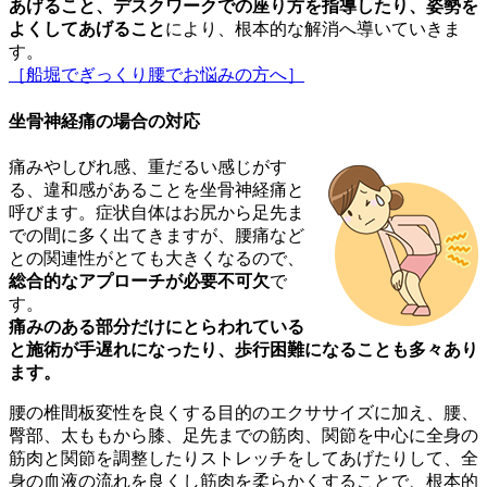
あげること、デスクワークでの座り方を指導したり、姿勢を
よくしてあげること
により、根本的な解消へ導いていきま
す。
［船堀でぎっくり腰でお悩みの方へ］
坐骨神経痛の場合の対応
痛みやしびれ感、重だるい感じがす
る、違和感があることを坐骨神経痛と
呼びます。症状自体はお尻から足先ま
での間に多く出てきますが、腰痛など
との関連性がとても大きくなるので、
総合的なアプローチが必要不可欠
で
す。
痛みのある部分だけにとらわれている
と施術が手遅れになったり、歩行困難になることも多々あり
ます。
腰の椎間板変性を良くする目的のエクササイズに加え、腰、
臀部、太ももから膝、足先までの筋肉、関節を中心に全身の
筋肉と関節を調整したりストレッチをしてあげたりして、全
身の血液の流れを良くし筋肉を柔らかくすることで、根本的