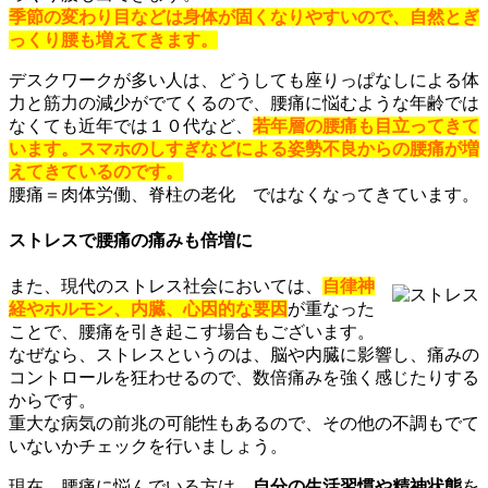
季節の変わり目などは身体が固くなりやすいので、自然とぎ
っくり腰も増えてきます。
デスクワークが多い人は、どうしても座りっぱなしによる体
力と筋力の減少がでてくるので、腰痛に悩むような年齢では
なくても近年では１０代など、
若年層の腰痛も目立ってきて
います。スマホのしすぎなどによる姿勢不良からの腰痛が増
えてきているのです。
腰痛＝肉体労働、脊柱の老化 ではなくなってきています。
ストレスで腰痛の痛みも倍増に
また、現代のストレス社会においては、
自律神
経やホルモン、内臓、心因的な要因
が重なった
ことで、腰痛を引き起こす場合もございます。
なぜなら、ストレスというのは、脳や内臓に影響し、痛みの
コントロールを狂わせるので、数倍痛みを強く感じたりする
からです。
重大な病気の前兆の可能性もあるので、その他の不調もでて
いないかチェックを行いましょう。
現在、腰痛に悩んでいる方は、
自分の生活習慣や精神状態
を