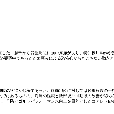
症した。腰部から骨盤周辺に強い疼痛があり、特に後屈動作が
経過観察中であったため痛みによる恐怖心からぎこちない動きと
屈時の疼痛が顕著であった。疼痛部位に対しては軽擦程度の手
度ではあるものの、疼痛の軽減と腰部後屈可動域の改善が認めら
し、予防とゴルフパフォーマンス向上を目的としたコアレ（EM