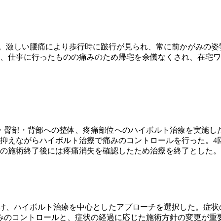
。激しい腰痛により歩行時に跛行が見られ、常に前かがみの姿
し、仕事に行ったものの痛みのため帰宅を余儀なくされ、在宅
・臀部・背部への整体、疼痛部位へのハイボルト治療を実施し
抑えながらハイボルト治療で痛みのコントロールを行った。4
目の施術終了後には疼痛消失を確認したため治療を終了とした。
け、ハイボルト治療を中心としたアプローチを選択した。症状
みのコントロールと、症状の経過に応じた施術方針の変更が重