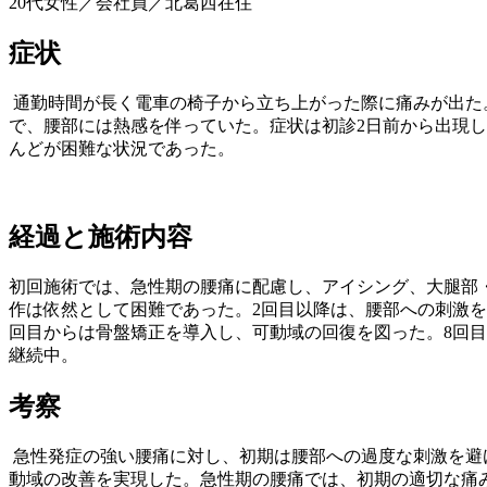
20代女性／会社員／北葛西在住
症状
通勤時間が長く電車の椅子から立ち上がった際に痛みが出た
で、腰部には熱感を伴っていた。症状は初診2日前から出現
んどが困難な状況であった。
経過と施術内容
初回施術では、急性期の腰痛に配慮し、アイシング、大腿部
作は依然として困難であった。2回目以降は、腰部への刺激を
回目からは骨盤矯正を導入し、可動域の回復を図った。8回
継続中。
考察
急性発症の強い腰痛に対し、初期は腰部への過度な刺激を避
動域の改善を実現した。急性期の腰痛では、初期の適切な痛