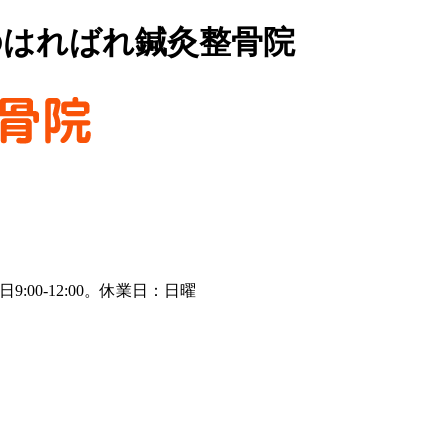
のはればれ鍼灸整骨院