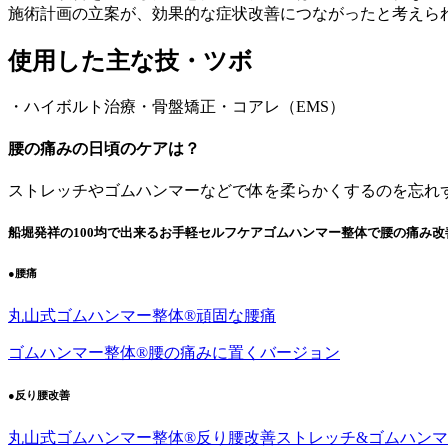
施術計画の立案が、効果的な症状改善につながったと考えら
使用した主な技・ツボ
・ハイボルト治療・骨盤矯正・コアレ（EMS）
腰の痛みの日頃のケアは？
ストレッチやゴムハンマーなどで体を柔らかくするのを忘れ
船堀発祥の100均で出来るお手軽セルフケアゴムハンマー整体で腰の痛み改
●腰痛
丸山式ゴムハンマー整体®︎頑固な腰痛
ゴムハンマー整体®︎腰の痛みに置くバージョン
●反り腰改善
丸山式ゴムハンマー整体®︎反り腰改善ストレッチ&ゴムハン