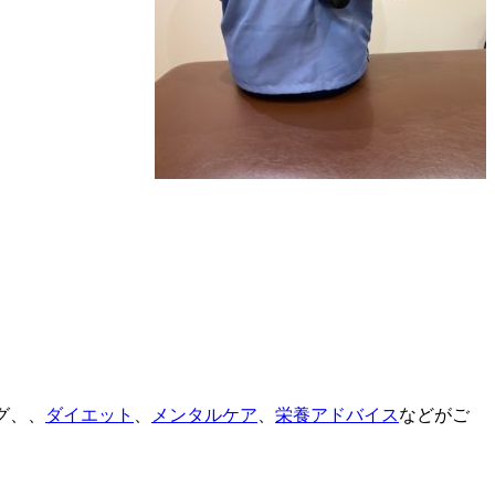
グ、、
ダイエット
、
メンタルケア
、
栄養アドバイス
などがご