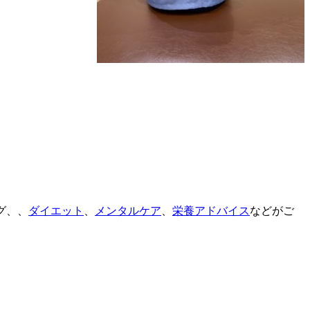
グ、、
ダイエット
、
メンタルケア
、
栄養アドバイス
などがご