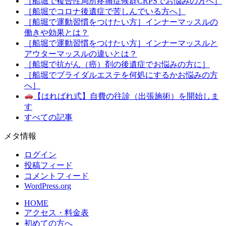
［船堀で複合性局所疼痛症候群CRPSでお悩みの方へ］
［船堀でコロナ後遺症で苦しんでいる方へ］
［船堀で運動習慣をつけたい方］インナーマッスルの
働きや効果とは？
［船堀で運動習慣をつけたい方］インナーマッスルと
アウターマッスルの違いとは？
［船堀で抗がん（癌）剤の後遺症でお悩みの方に］
［船堀でブライダルエステを何処にするかお悩みの方
へ］
【はればれ式】自費の往診（出張施術）を開始しま
す
すべての記事
メタ情報
ログイン
投稿フィード
コメントフィード
WordPress.org
HOME
アクセス・料金表
初めての方へ