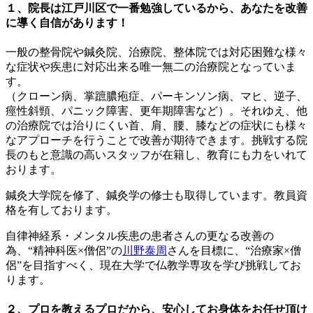
１、院長は江戸川区で一番勉強しているから、あなたを改善
に導く自信があります！
一般の整骨院や鍼灸院、治療院、整体院では対応困難な様々
な症状や疾患に対応出来る唯一無二の治療院となっていま
す。
（クローン病、掌蹠膿疱症、パーキンソン病、マヒ、逆子、
痙性斜頸、パニック障害、更年期障害など）。それゆえ、他
の治療院では治りにくい首、肩、腰、膝などの症状にも様々
なアプローチを行うことで改善が期待できます。挑戦する院
長のもと意識の高いスタッフが在籍し、教育にも力をいれて
おります。
鍼灸大学院を修了、鍼灸学の修士も取得しています。教員資
格を有しております。
自律神経系・メンタル疾患の患者さんの更なる改善の
為、“精神科医×僧侶”の
川野泰周
さんを目標に、“治療家×僧
侶”を目指すべく、現在大学で仏教学専攻を学び挑戦してお
ります。
２、プロを教えるプロだから、安心してお身体をお任せ頂け