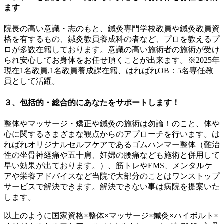
ます
院長の高い意識・志のもと、鍼灸専門学校教員や鍼灸教員資
格を有するもの、鍼灸教員養成科の者など、プロを教えるプ
ロが多数在籍しております。意識の高い施術者の施術が受け
られ安心してお身体をお任せ頂くことが出来ます。※2025年
現在1名教員,1名教員養成課在籍、はればれOB：5名専任教
員として活躍。
３、包括的・総合的にあなたをサポートします！
整体やマッサージ・矯正や鍼灸の施術は勿論！のこと、体や
心に関するさまざまな観点からのアプローチを行います。は
ればれオリジナルセルフケアであるゴムハンマー整体（難治
性の坐骨神経痛や五十肩、妊婦の腰痛なども施術と併用して
早い効果が出ております。）、筋トレやEMS、メンタルケ
アや栄養アドバイスなど当院で大部分のことはワンストップ
サービスで解決できます。解決できない事は病院を提案いた
します。
以上のように国家資格×整体×マッサージ×鍼灸×ハイボルト×