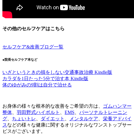
その他のセルフケアはこちら
セルフケア&改善ブログ一覧
●院長セルフケア本など
いざというときの損をしない交通事故治療 Kindle版
カラダを1日たった5分で治す本 Kindle版
体のゆがみの9割は自分で治せる
お身体の様々な根本的な改善をご希望の方は、
ゴムハンマー
整体
、
羽田野式ハイボルト
、
EMS
、
パーソナルトレーニン
グ
、
ちょいトレ
、
ダイエット
、
メンタルケア
、
栄養アドバイ
ス
などの様々な健康に関するオリジナルなワンストップサー
ビスがございます。