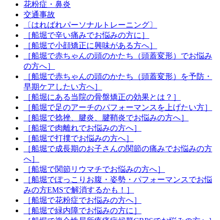
花粉症・鼻炎
交通事故
〔はればれパーソナルトレーニング〕
［船堀で辛い痛みでお悩みの方に］
［船堀で小顔矯正に興味がある方へ］
［船堀で赤ちゃんの頭のかたち（頭蓋変形）でお悩み
の方へ］
［船堀で赤ちゃんの頭のかたち（頭蓋変形）を予防・
早期ケアしたい方へ］
［船堀にある当院の骨盤矯正の効果とは？］
［船堀で足のアーチのパフォーマンスを上げたい方］
［船堀で捻挫、腱炎、腱鞘炎でお悩みの方へ］
［船堀で肉離れでお悩みの方へ］
［船堀で打撲でお悩みの方へ］
［船堀で成長期のお子さんの関節の痛みでお悩みの方
へ］
［船堀で関節リウマチでお悩みの方へ］
［船堀でぽっこりお腹・姿勢・パフォーマンスでお悩
みの方EMSで解消するかも！］
［船堀で花粉症でお悩みの方へ］
［船堀で緑内障でお悩みの方に］