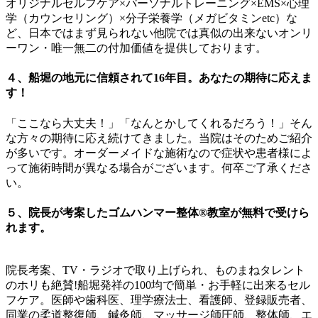
オリジナルセルフケア×パーソナルトレーニング×EMS×心理
学（カウンセリング）×分子栄養学（メガビタミンetc）な
ど、日本ではまず見られない他院では真似の出来ないオンリ
ーワン・唯一無二の付加価値を提供しております。
４、船堀の地元に信頼されて16年目。あなたの期待に応えま
す！
「ここなら大丈夫！」「なんとかしてくれるだろう！」そん
な方々の期待に応え続けてきました。当院はそのためご紹介
が多いです。オーダーメイドな施術なので症状や患者様によ
って施術時間が異なる場合がございます。何卒ご了承くださ
い。
５、院長が考案したゴムハンマー整体®︎教室が無料で受けら
れます。
院長考案、TV・ラジオで取り上げられ、ものまねタレント
のホリも絶賛!船堀発祥の100均で簡単・お手軽に出来るセル
フケア。医師や歯科医、理学療法士、看護師、登録販売者、
同業の柔道整復師、鍼灸師、マッサージ師圧師、整体師、エ