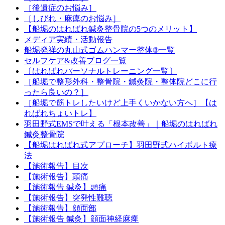
［後遺症のお悩み］
［しびれ・麻痺のお悩み］
【船堀のはればれ鍼灸整骨院の5つのメリット】
メディア実績・活動報告
船堀発祥の丸山式ゴムハンマー整体®︎一覧
セルフケア&改善ブログ一覧
〔はればれパーソナルトレーニング一覧〕
［船堀で整形外科・整骨院・鍼灸院・整体院どこに行
ったら良いの？］
［船堀で筋トレしたいけど上手くいかない方へ］【は
ればれちょいトレ】
羽田野式EMSで叶える「根本改善」｜船堀のはればれ
鍼灸整骨院
【船堀はればれ式アプローチ】羽田野式ハイボルト療
法
【施術報告】目次
【施術報告】頭痛
【施術報告 鍼灸】頭痛
【施術報告】突発性難聴
【施術報告】顔面部
【施術報告 鍼灸】顔面神経麻痺