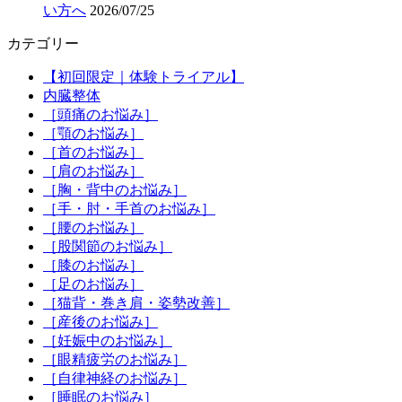
い方へ
2026/07/25
カテゴリー
【初回限定｜体験トライアル】
内臓整体
［頭痛のお悩み］
［顎のお悩み］
［首のお悩み］
［肩のお悩み］
［胸・背中のお悩み］
［手・肘・手首のお悩み］
［腰のお悩み］
［股関節のお悩み］
［膝のお悩み］
［足のお悩み］
［猫背・巻き肩・姿勢改善］
［産後のお悩み］
［妊娠中のお悩み］
［眼精疲労のお悩み］
［自律神経のお悩み］
［睡眠のお悩み］