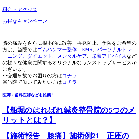
料金・アクセス
お得なキャンペーン
膝の痛みをさらに根本的に改善、再発防止、予防をご希望の
方は、当院では
ゴムハンマー整体
、
EMS
、
パーソナルトレ
ーニング、
ダイエット
、
メンタルケア
、
栄養アドバイス
など
の様々な健康に関するオリジナルなワンストップサービスが
ございます。
※交通事故でお困りの方は
コチラ
※当院で働いてみたい方は
コチラ
医師・歯科医師なども推薦！
【船堀のはればれ鍼灸整骨院の5つのメ
リットとは？】
【施術報告 膝痛】施術例21 正座の