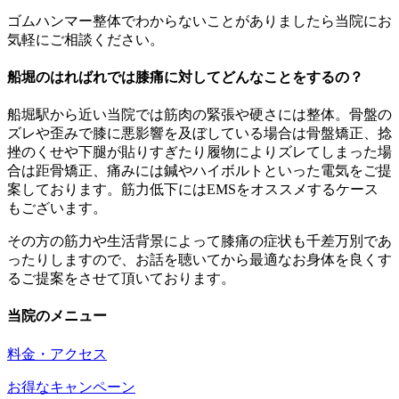
ゴムハンマー整体でわからないことがありましたら当院にお
気軽にご相談ください。
船堀のはればれでは膝痛に対してどんなことをするの？
船堀駅から近い当院では筋肉の緊張や硬さには整体。骨盤の
ズレや歪みで膝に悪影響を及ぼしている場合は骨盤矯正、捻
挫のくせや下腿が貼りすぎたり履物によりズレてしまった場
合は距骨矯正、痛みには鍼やハイボルトといった電気をご提
案しております。筋力低下にはEMSをオススメするケース
もございます。
その方の筋力や生活背景によって膝痛の症状も千差万別であ
ったりしますので、お話を聴いてから最適なお身体を良くす
るご提案をさせて頂いております。
当院のメニュー
料金・アクセス
お得なキャンペーン