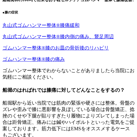
●膝の症状
丸山式ゴムハンマー整体®︎膝痛緩和
丸山式ゴムハンマー整体®︎膝内側の痛み、鵞足周辺
ゴムハンマー整体®︎膝のお皿の骨折後のリハビリ
ゴムハンマー整体®️膝の痛み
ゴムハンマー整体でわからないことがありましたら当院にお
気軽にご相談ください。
船堀のはればれでは膝痛に対してどんなことをするの？
船堀駅から近い当院では筋肉の緊張や硬さには整体。骨盤の
ズレや歪みで膝に悪影響を及ぼしている場合は骨盤矯正、捻
挫のくせや下腿が貼りすぎたり履物によりズレてしまった場
合は距骨矯正、痛みには鍼やハイボルトといった電気をご提
案しております。筋力低下にはEMSをオススメするケース
もございます。