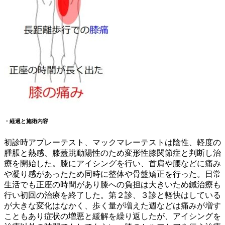
・経過と施術内容
初診時アプレーテスト、マックマレーテストは陰性、軽度の
腫脹と熱感、膝蓋跳動陽性のため変形性膝関節症と判断し治
療を開始した。膝にアイシングを行い、首肩や腰などに痛み
や凝り感があったため同時に整体や骨盤矯正を行った。日常
生活でも正座の時間があり膝への負担は大きいため鍼治療も
行い初回の治療を終了した。第２診、３診と軽快はしている
が大きな変化はなかく、歩く量が増えた週などは痛みが増す
こともあり症状の増悪と緩解を繰り返したが、アイシングを