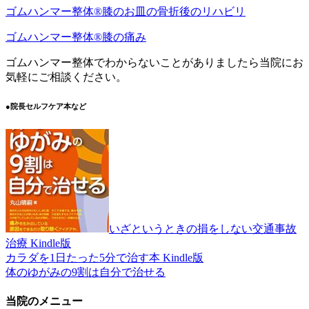
ゴムハンマー整体®︎膝のお皿の骨折後のリハビリ
ゴムハンマー整体®️膝の痛み
ゴムハンマー整体でわからないことがありましたら当院にお
気軽にご相談ください。
●院長セルフケア本など
いざというときの損をしない交通事故
治療 Kindle版
カラダを1日たった5分で治す本 Kindle版
体のゆがみの9割は自分で治せる
当院のメニュー