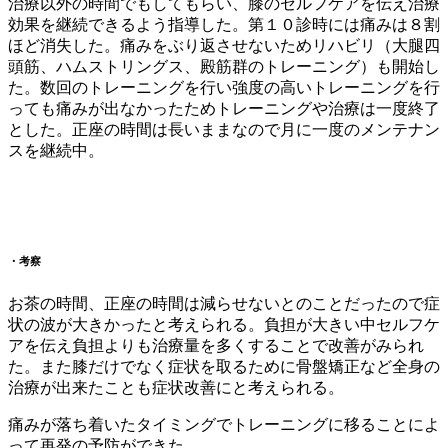
治療以外の時間でもしてもらい、膝のセルフケアを伝え治療
効果を継続できるよう指導した。第１０診時には痛みは８割
ほど消失した。痛みをぶり返させないためリハビリ（大腿四
頭筋、ハムストリングス、殿筋群のトレーニング）も開始し
た。数回のトレーニングを行い強度の高いトレーニングを行
っても痛みが出なかったためトレーニングや治療は一度終了
とした。正座の時間は長いままなので月に一度のメンテナン
スを継続中。
・考察
お茶の時間、正座の時間は減らせないとのことだったので症
状の波が大きかったと考えられる。負担が大きい中セルフケ
アを伝え負担よりも治療量を多くすることで改善がみられ
た。また膝だけでなく症状を取るために骨盤矯正など全身の
治療が出来たことも症状改善にと考えられる。
痛みが落ち着いたタイミングでトレーニングに移ることによ
って再発の予防ができた。