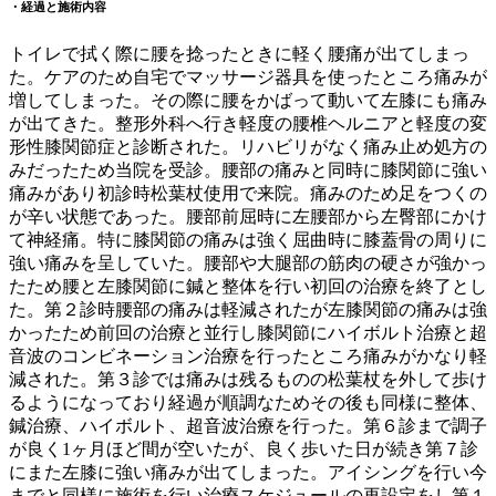
・経過と施術内容
トイレで拭く際に腰を捻ったときに軽く腰痛が出てしまっ
た。ケアのため自宅でマッサージ器具を使ったところ痛みが
増してしまった。その際に腰をかばって動いて左膝にも痛み
が出てきた。整形外科へ行き軽度の腰椎ヘルニアと軽度の変
形性膝関節症と診断された。リハビリがなく痛み止め処方の
みだったため当院を受診。腰部の痛みと同時に膝関節に強い
痛みがあり初診時松葉杖使用で来院。痛みのため足をつくの
が辛い状態であった。腰部前屈時に左腰部から左臀部にかけ
て神経痛。特に膝関節の痛みは強く屈曲時に膝蓋骨の周りに
強い痛みを呈していた。腰部や大腿部の筋肉の硬さが強かっ
たため腰と左膝関節に鍼と整体を行い初回の治療を終了とし
た。第２診時腰部の痛みは軽減されたが左膝関節の痛みは強
かったため前回の治療と並行し膝関節にハイボルト治療と超
音波のコンビネーション治療を行ったところ痛みがかなり軽
減された。第３診では痛みは残るものの松葉杖を外して歩け
るようになっており経過が順調なためその後も同様に整体、
鍼治療、ハイボルト、超音波治療を行った。第６診まで調子
が良く1ヶ月ほど間が空いたが、良く歩いた日が続き第７診
にまた左膝に強い痛みが出てしまった。アイシングを行い今
までと同様に施術を行い治療スケジュールの再設定をし第１