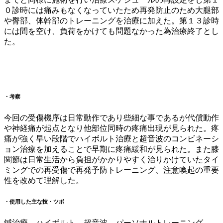
０診時には痛みもなくなっていたため再発防止のため大腿部
や臀部、体幹部のトレーニングを治療に加えた。第１３診時
には間を空け、負荷をかけても問題なかった為治療終了とし
た。
・考察
今回の受傷機序は日常動作であり些細な事であるが代償動作
や神経痛が起点となり他部位同時の疼痛出現が見られた。疼
痛が強く早い段階でハイボルト治療と超音波のコンビネーシ
ョン治療を加えることで早期に疼痛緩和が見られた。また膝
関節は日常生活から負担がかかりやすく治りかけていたタイ
ミングでの再受傷で再発予防トレーニング、注意喚起の重要
性を改めて理解した。
・使用した主な技・ツボ
鍼治療、ハイボルト、超音波、パーソナルトレーニング、