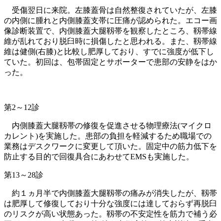
受傷翌日に来院。左膝蓋骨は自然整復されていたが、左膝
の内側に腫れと内側膝蓋支帯に圧痛が認められた。エコー画
像診断装置で、内側膝蓋大腿靱帯を観察したところ、靱帯線
維が乱れており脱臼時に損傷したと思われる。また、靱帯線
維は健側(右膝)と比較し肥厚しており、すでに強度が低下し
ていた。初回は、包帯固定とサポーターで患部の安静をはか
った。
第2～12診
内側膝蓋大腿靱帯の修復を促進させる物理療法(マイクロ
カレント)を実施した。患部の負担を軽減するため職場での
業務はデスクワークに変更して頂いた。固定中の筋力低下を
防止する目的で回復具合にあわせてEMSも実施した。
第13～28診
約１ヵ月半で内側膝蓋大腿靱帯の痛みが消失したが、靱帯
は肥厚して修復しており十分な強度には達しておらず再脱臼
のリスクが高い状態あった。靱帯の不安定性を筋力で補う必