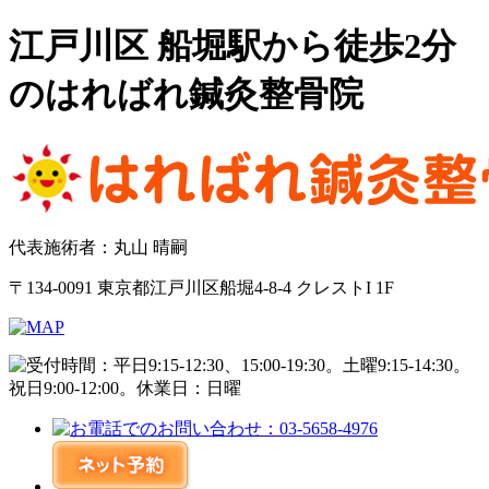
江戸川区 船堀駅から徒歩2分
のはればれ鍼灸整骨院
代表施術者：丸山 晴嗣
〒134-0091 東京都江戸川区船堀4-8-4 クレストI 1F