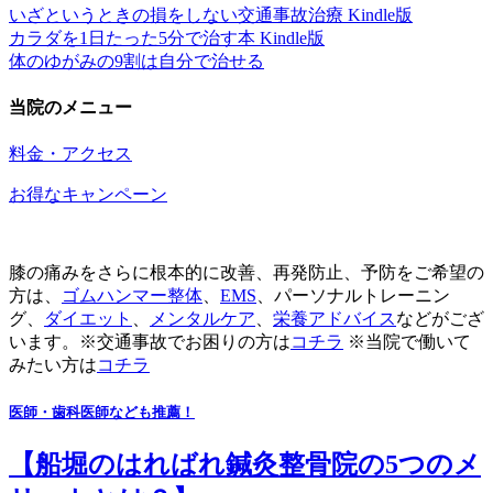
いざというときの損をしない交通事故治療 Kindle版
カラダを1日たった5分で治す本 Kindle版
体のゆがみの9割は自分で治せる
当院のメニュー
料金・アクセス
お得なキャンペーン
膝の痛みをさらに根本的に改善、再発防止、予防をご希望の
方は、
ゴムハンマー整体
、
EMS
、パーソナルトレーニン
グ、
ダイエット
、
メンタルケア
、
栄養アドバイス
などがござ
います。※交通事故でお困りの方は
コチラ
※当院で働いて
みたい方は
コチラ
医師・歯科医師なども推薦！
【船堀のはればれ鍼灸整骨院の5つのメ