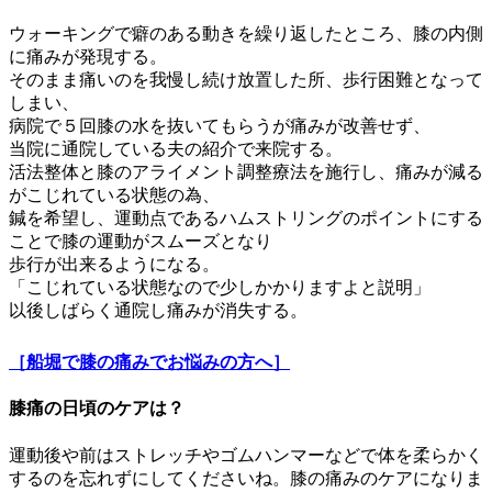
ウォーキングで癖のある動きを繰り返したところ、膝の内側
に痛みが発現する。
そのまま痛いのを我慢し続け放置した所、歩行困難となって
しまい、
病院で５回膝の水を抜いてもらうが痛みが改善せず、
当院に通院している夫の紹介で来院する。
活法整体と膝のアライメント調整療法を施行し、痛みが減る
がこじれている状態の為、
鍼を希望し、運動点であるハムストリングのポイントにする
ことで膝の運動がスムーズとなり
歩行が出来るようになる。
「こじれている状態なので少しかかりますよと説明」
以後しばらく通院し痛みが消失する。
［船堀で膝の痛みでお悩みの方へ］
膝痛の日頃のケアは？
運動後や前はストレッチやゴムハンマーなどで体を柔らかく
するのを忘れずにしてくださいね。膝の痛みのケアになりま