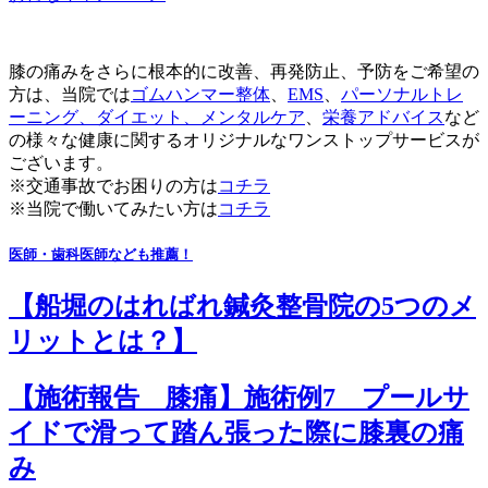
膝の痛みをさらに根本的に改善、再発防止、予防をご希望の
方は、当院では
ゴムハンマー整体
、
EMS
、
パーソナルトレ
ーニング、
ダイエット
、
メンタルケア
、
栄養アドバイス
など
の様々な健康に関するオリジナルなワンストップサービスが
ございます。
※交通事故でお困りの方は
コチラ
※当院で働いてみたい方は
コチラ
医師・歯科医師なども推薦！
【船堀のはればれ鍼灸整骨院の5つのメ
リットとは？】
【施術報告 膝痛】施術例7 プールサ
イドで滑って踏ん張った際に膝裏の痛
み