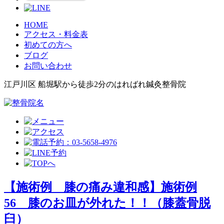
HOME
アクセス・料金表
初めての方へ
ブログ
お問い合わせ
江戸川区 船堀駅から徒歩2分のはればれ鍼灸整骨院
【施術例 膝の痛み違和感】施術例
56 膝のお皿が外れた！！（膝蓋骨脱
臼）