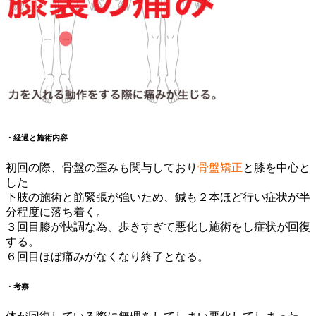
・経過と施術内容
初回の際、骨盤の歪みも関与しており
骨盤矯正
と膝を中心と
した
下肢の施術と筋緊張が強いため、鍼も２本ほど行い症状が半
分程度に落ち着く。
３回目膝が快調な為、歩きすぎて悪化し施術をし症状が回復
する。
６回目ほぼ痛みがなくなり終了となる。
・考察