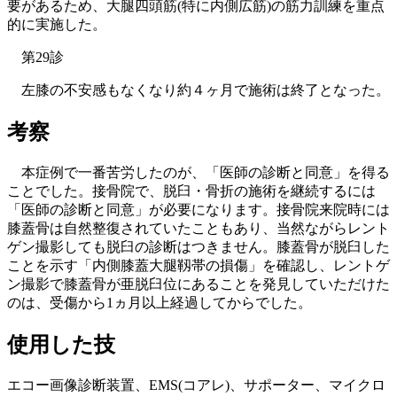
要があるため、大腿四頭筋(特に内側広筋)の筋力訓練を重点
的に実施した。
第29診
左膝の不安感もなくなり約４ヶ月で施術は終了となった。
考察
本症例で一番苦労したのが、「医師の診断と同意」を得る
ことでした。接骨院で、脱臼・骨折の施術を継続するには
「医師の診断と同意」が必要になります。接骨院来院時には
膝蓋骨は自然整復されていたこともあり、当然ながらレント
ゲン撮影しても脱臼の診断はつきません。膝蓋骨が脱臼した
ことを示す「内側膝蓋大腿靱帯の損傷」を確認し、レントゲ
ン撮影で膝蓋骨が亜脱臼位にあることを発見していただけた
のは、受傷から1ヵ月以上経過してからでした。
使用した技
エコー画像診断装置、EMS(コアレ)、サポーター、マイクロ