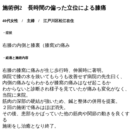
施術例2 長時間の偏った立位による膝痛
40代女性 / 主婦 / 江戸川区松江在住
・症状
右膝の内側と膝裏（膝窩)の痛み
・経過と施術内容
右膝の膝窩に痛みが生じ歩行時、伸展時に著明。
病院で膝の水を抜いてもらうも改善せず病院の先生曰く、
内側の痛みならわかるが膝窩の痛みはなぜ起こるか
わからないと診断され様子を見ていたが痛みも変化がなく、
当院に来院。
筋肉の深部の硬結が強いため、鍼と整体の併用を提案。
２回の施術で痛みはほぼ消失。
その後、患部をかばっていた他の筋肉や関節の動きを良くす
る
施術をし治癒となり終了。