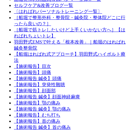
セルフケア&改善ブログ一覧
〔はればれパーソナルトレーニング一覧〕
［船堀で整形外科・整骨院・鍼灸院・整体院どこに行
ったら良いの？］
［船堀で筋トレしたいけど上手くいかない方へ］【は
ればれちょいトレ】
羽田野式EMSで叶える「根本改善」｜船堀のはればれ
鍼灸整骨院
【船堀はればれ式アプローチ】羽田野式ハイボルト療
法
【施術報告】目次
【施術報告】頭痛
【施術報告 鍼灸】頭痛
【施術報告】突発性難聴
【施術報告】顔面部
【施術報告 鍼灸】顔面神経麻痺
【施術報告】顎の痛み
【施術報告 鍼灸】顎の痛み
【施術報告】むち打ち
【施術報告】首の痛み
【施術報告 鍼灸】首の痛み