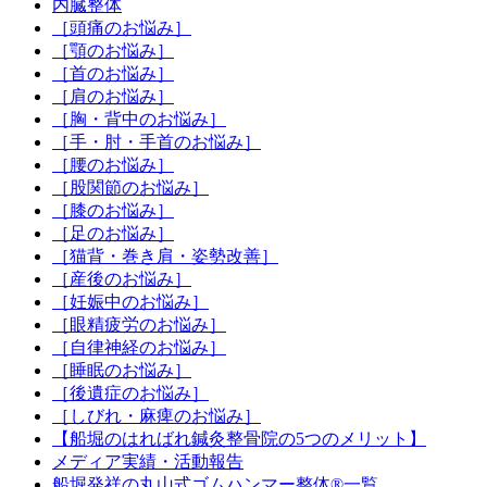
内臓整体
［頭痛のお悩み］
［顎のお悩み］
［首のお悩み］
［肩のお悩み］
［胸・背中のお悩み］
［手・肘・手首のお悩み］
［腰のお悩み］
［股関節のお悩み］
［膝のお悩み］
［足のお悩み］
［猫背・巻き肩・姿勢改善］
［産後のお悩み］
［妊娠中のお悩み］
［眼精疲労のお悩み］
［自律神経のお悩み］
［睡眠のお悩み］
［後遺症のお悩み］
［しびれ・麻痺のお悩み］
【船堀のはればれ鍼灸整骨院の5つのメリット】
メディア実績・活動報告
船堀発祥の丸山式ゴムハンマー整体®︎一覧