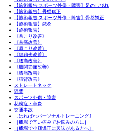
【施術報告 スポーツ外傷・障害】足のしびれ
【施術報告】骨盤矯正
【施術報告 スポーツ外傷・障害】骨盤矯正
【施術報告】鍼灸
【施術報告】
《首こり改善》
《首痛改善》
《肩こり改善》
《腱鞘炎改善》
《腰痛改善》
《股関節痛改善》
《膝痛改善》
《猫背改善》
ストレートネック
猫背
スポーツ外傷・障害
花粉症・鼻炎
交通事故
〔はればれパーソナルトレーニング〕
［船堀で辛い痛みでお悩みの方に］
［船堀で小顔矯正に興味がある方へ］