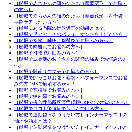
［船堀で赤ちゃんの頭のかたち（頭蓋変形）でお悩み
の方へ］
［船堀で赤ちゃんの頭のかたち（頭蓋変形）を予防・
早期ケアしたい方へ］
［船堀にある当院の骨盤矯正の効果とは？］
［船堀で足のアーチのパフォーマンスを上げたい方］
［船堀で捻挫、腱炎、腱鞘炎でお悩みの方へ］
［船堀で肉離れでお悩みの方へ］
［船堀で打撲でお悩みの方へ］
［船堀で成長期のお子さんの関節の痛みでお悩みの方
へ］
［船堀で関節リウマチでお悩みの方へ］
［船堀でぽっこりお腹・姿勢・パフォーマンスでお悩
みの方EMSで解消するかも！］
［船堀で花粉症でお悩みの方へ］
［船堀で緑内障でお悩みの方に］
［船堀で複合性局所疼痛症候群CRPSでお悩みの方へ］
［船堀でコロナ後遺症で苦しんでいる方へ］
［船堀で運動習慣をつけたい方］インナーマッスルの
働きや効果とは？
［船堀で運動習慣をつけたい方］インナーマッスルと