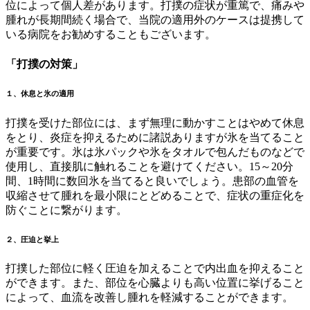
位によって個人差があります。打撲の症状が重篤で、痛みや
腫れが長期間続く場合で、当院の適用外のケースは提携して
いる病院をお勧めすることもございます。
「打撲の対策」
１、休息と氷の適用
打撲を受けた部位には、まず無理に動かすことはやめて休息
をとり、炎症を抑えるために諸説ありますが氷を当てること
が重要です。氷は氷パックや氷をタオルで包んだものなどで
使用し、直接肌に触れることを避けてください。15～20分
間、1時間に数回氷を当てると良いでしょう。患部の血管を
収縮させて腫れを最小限にとどめることで、症状の重症化を
防ぐことに繋がります。
２、圧迫と挙上
打撲した部位に軽く圧迫を加えることで内出血を抑えること
ができます。また、部位を心臓よりも高い位置に挙げること
によって、血流を改善し腫れを軽減することができます。