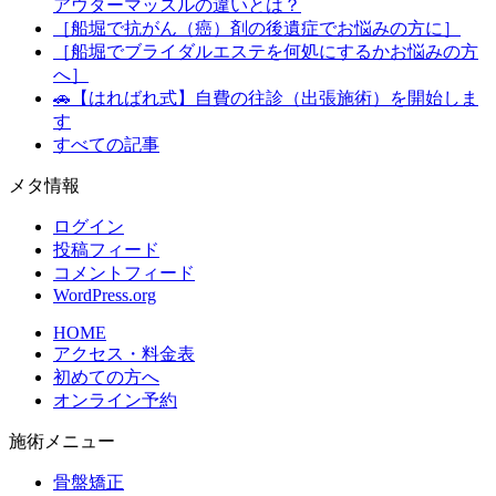
アウターマッスルの違いとは？
［船堀で抗がん（癌）剤の後遺症でお悩みの方に］
［船堀でブライダルエステを何処にするかお悩みの方
へ］
🚗【はればれ式】自費の往診（出張施術）を開始しま
す
すべての記事
メタ情報
ログイン
投稿フィード
コメントフィード
WordPress.org
HOME
アクセス・料金表
初めての方へ
オンライン予約
施術メニュー
骨盤矯正