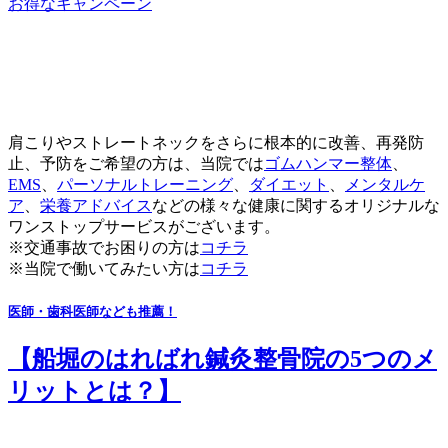
お得なキャンペーン
肩こりやストレートネックをさらに根本的に改善、再発防
止、予防をご希望の方は、当院では
ゴムハンマー整体
、
EMS
、
パーソナルトレーニング
、
ダイエット
、
メンタルケ
ア
、
栄養アドバイス
などの様々な健康に関するオリジナルな
ワンストップサービスがございます。
※交通事故でお困りの方は
コチラ
※当院で働いてみたい方は
コチラ
医師・歯科医師なども推薦！
【船堀のはればれ鍼灸整骨院の5つのメ
リットとは？】