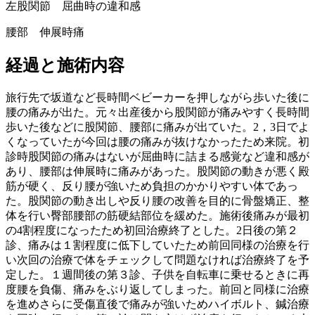
左股関節 屈曲時の違和感
腰部 伸展時痛
経過と施術内容
旅行先で坂道など長時間ベビーカーを押しながら歩いた後に
腰の痛みが出た。元々出産後から股関節が痛みやすく長時間
歩いた後などに股関節、腰部に痛みが出ていた。2，3日でよ
くなっていたが今回は腰の痛みが抜けなかったため来院。初
診時股関節の痛みはないが屈曲時に詰まる感覚など違和感が
あり、腰部は伸展時に痛みがあった。股関節の動きが悪く殿
筋が硬く、反り腰が強いため負担のかかりやすい体であっ
た。股関節の動き出しや反り腰の改善を目的に骨盤矯正、整
体を行い臀部腰部の筋硬結部位を緩めた。施術後痛みが最初
の4割程度になったため初回治療終了とした。2日後の第２
診、痛みは１割程度に低下していたため前回同様の治療を行
い次回の治療で体をチェックして問題なければ治療終了を予
定した。１週間後の第３診、子供を自転車に乗せるときに再
度腰を負傷、痛みをぶり返してしまった。前回と同様に治療
を進めさらに受傷直後で痛みが強いためハイボルト、鍼治療