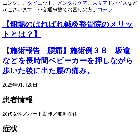
ニング、、
ダイエット
、
メンタルケア
、
栄養アドバイス
など
がございます。※交通事故でお困りの方は
コチラ
【船堀のはればれ鍼灸整骨院のメリッ
トとは？】
【施術報告 腰痛】施術例３８ 坂道
などを長時間ベビーカーを押しながら
歩いた後に出た腰の痛み。
2025年01月28日
患者情報
20代女性／パート勤務／船堀在住
症状