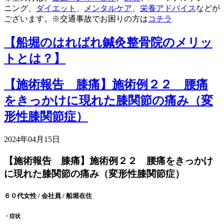
ニング、
ダイエット
、
メンタルケア
、
栄養アドバイス
などが
ございます。※交通事故でお困りの方は
コチラ
【船堀のはればれ鍼灸整骨院のメリッ
トとは？】
【施術報告 膝痛】施術例２２ 腰痛
をきっかけに現れた膝関節の痛み（変
形性膝関節症）
2024年04月15日
【施術報告 膝痛】施術例２２ 腰痛をきっかけ
に現れた膝関節の痛み（変形性膝関節症）
６０代女性 / 会社員 / 船堀在住
・症状