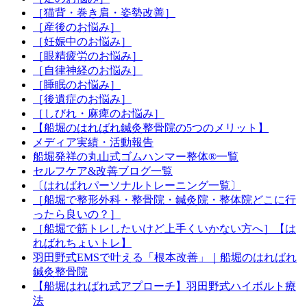
［猫背・巻き肩・姿勢改善］
［産後のお悩み］
［妊娠中のお悩み］
［眼精疲労のお悩み］
［自律神経のお悩み］
［睡眠のお悩み］
［後遺症のお悩み］
［しびれ・麻痺のお悩み］
【船堀のはればれ鍼灸整骨院の5つのメリット】
メディア実績・活動報告
船堀発祥の丸山式ゴムハンマー整体®︎一覧
セルフケア&改善ブログ一覧
〔はればれパーソナルトレーニング一覧〕
［船堀で整形外科・整骨院・鍼灸院・整体院どこに行
ったら良いの？］
［船堀で筋トレしたいけど上手くいかない方へ］【は
ればれちょいトレ】
羽田野式EMSで叶える「根本改善」｜船堀のはればれ
鍼灸整骨院
【船堀はればれ式アプローチ】羽田野式ハイボルト療
法