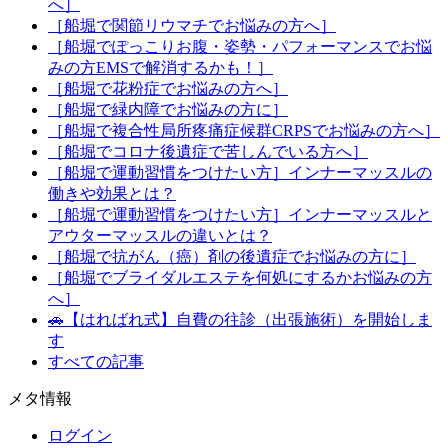
へ］
［船堀で関節リウマチでお悩みの方へ］
［船堀でぽっこりお腹・姿勢・パフォーマンスでお悩
みの方EMSで解消するかも！］
［船堀で花粉症でお悩みの方へ］
［船堀で緑内障でお悩みの方に］
［船堀で複合性局所疼痛症候群CRPSでお悩みの方へ］
［船堀でコロナ後遺症で苦しんでいる方へ］
［船堀で運動習慣をつけたい方］インナーマッスルの
働きや効果とは？
［船堀で運動習慣をつけたい方］インナーマッスルと
アウターマッスルの違いとは？
［船堀で抗がん（癌）剤の後遺症でお悩みの方に］
［船堀でブライダルエステを何処にするかお悩みの方
へ］
🚗【はればれ式】自費の往診（出張施術）を開始しま
す
すべての記事
メタ情報
ログイン