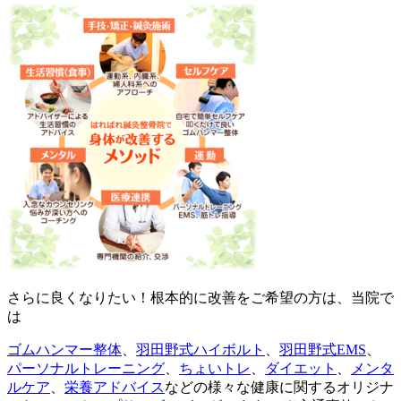
さらに良くなりたい！根本的に改善をご希望の方は、当院で
は
ゴムハンマー整体
、
羽田野式ハイボルト
、
羽田野式EMS
、
パーソナルトレーニング
、
ちょいトレ
、
ダイエット
、
メンタ
ルケア
、
栄養アドバイス
などの様々な健康に関するオリジナ