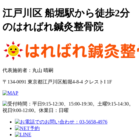
江戸川区 船堀駅から徒歩2分
のはればれ鍼灸整骨院
代表施術者：丸山 晴嗣
〒134-0091 東京都江戸川区船堀4-8-4 クレストI 1F