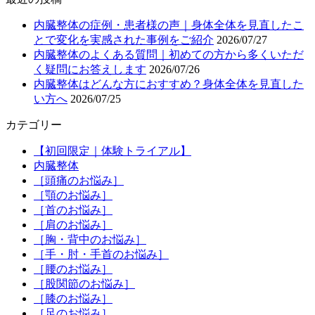
内臓整体の症例・患者様の声｜身体全体を見直したこ
とで変化を実感された事例をご紹介
2026/07/27
内臓整体のよくある質問｜初めての方から多くいただ
く疑問にお答えします
2026/07/26
内臓整体はどんな方におすすめ？身体全体を見直した
い方へ
2026/07/25
カテゴリー
【初回限定｜体験トライアル】
内臓整体
［頭痛のお悩み］
［顎のお悩み］
［首のお悩み］
［肩のお悩み］
［胸・背中のお悩み］
［手・肘・手首のお悩み］
［腰のお悩み］
［股関節のお悩み］
［膝のお悩み］
［足のお悩み］