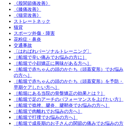
《股関節痛改善》
《膝痛改善》
《猫背改善》
ストレートネック
猫背
スポーツ外傷・障害
花粉症・鼻炎
交通事故
〔はればれパーソナルトレーニング〕
［船堀で辛い痛みでお悩みの方に］
［船堀で小顔矯正に興味がある方へ］
［船堀で赤ちゃんの頭のかたち（頭蓋変形）でお悩み
の方へ］
［船堀で赤ちゃんの頭のかたち（頭蓋変形）を予防・
早期ケアしたい方へ］
［船堀にある当院の骨盤矯正の効果とは？］
［船堀で足のアーチのパフォーマンスを上げたい方］
［船堀で捻挫、腱炎、腱鞘炎でお悩みの方へ］
［船堀で肉離れでお悩みの方へ］
［船堀で打撲でお悩みの方へ］
［船堀で成長期のお子さんの関節の痛みでお悩みの方