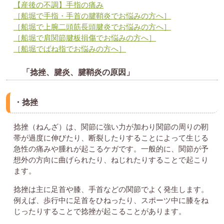
【産後の不調】手指の痛み
［船堀で手指・手首の腱鞘炎でお悩みの方へ］
［船堀で上腕二頭筋長頭腱炎でお悩みの方へ］
［船堀で肩関節腱板損傷でお悩みの方へ］
［船堀でばね指でお悩みの方へ］
「捻挫、腱炎、腱鞘炎の原因」
・捻挫
捻挫（ねんざ）は、関節に強い力が加わり関節の周りの靭
帯が過度に伸びたり、断裂したりすることによって生じる
急性の痛みや腫れが起こるケガです。一般的に、関節が予
想外の方向に曲げられたり、ねじれたりすることで起こり
ます。
捻挫は主に足首や膝、手首などの関節でよく発生します。
例えば、歩行中に足首をひねったり、スポーツ中に膝をね
じったりすることで捻挫が起こることがあります。