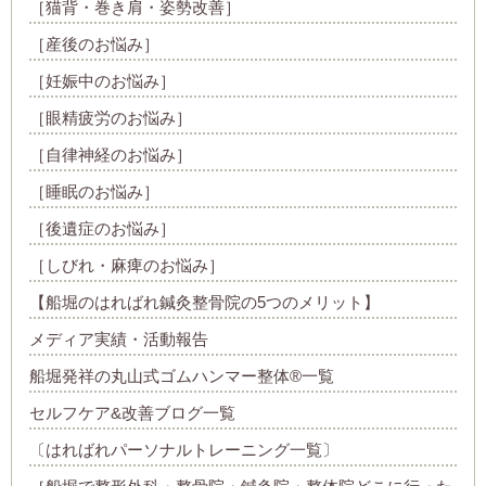
［猫背・巻き肩・姿勢改善］
［産後のお悩み］
［妊娠中のお悩み］
［眼精疲労のお悩み］
［自律神経のお悩み］
［睡眠のお悩み］
［後遺症のお悩み］
［しびれ・麻痺のお悩み］
【船堀のはればれ鍼灸整骨院の5つのメリット】
メディア実績・活動報告
船堀発祥の丸山式ゴムハンマー整体®︎一覧
セルフケア&改善ブログ一覧
〔はればれパーソナルトレーニング一覧〕