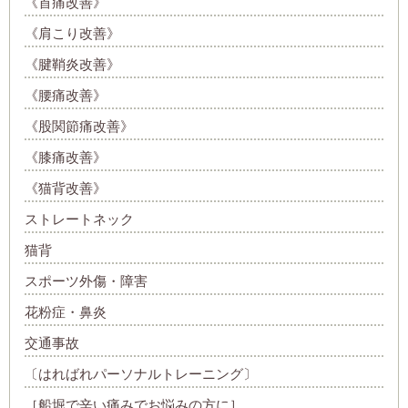
《首痛改善》
《肩こり改善》
《腱鞘炎改善》
《腰痛改善》
《股関節痛改善》
《膝痛改善》
《猫背改善》
ストレートネック
猫背
スポーツ外傷・障害
花粉症・鼻炎
交通事故
〔はればれパーソナルトレーニング〕
［船堀で辛い痛みでお悩みの方に］