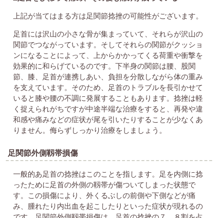
上記が当てはまる方は足関節捻挫の可能性がございます。
足首には沢山の小さな骨が集まっていて、それらが沢山の
関節でつながっています。そしてそれらの関節がクッショ
ンになることによって、上からかかってくる荷重や衝撃を
効果的に和らげているのです。下半身の関節は腰、股関
節、膝、足首が連携しあい、負担を分散しながら体の重み
を支えています。そのため、足首のトラブルを長引かせて
いると膝や腰の不調に発展することもあります。捻挫は軽
く捉えられがちですが中途半端な治療をすると、再発や違
和感や痛みなどの症状が尾を引いたりすることが少なくあ
りません。侮らずしっかり治療をしましょう。
足関節外側靱帯損傷
一般的あ足首の捻挫はこのことを指します。足を内側に捻
ったために足首の外側の靱帯が傷ついてしまった状態で
す。この損傷により、外くるぶしの前側や下側などが痛
み、腫れたり内出血を起こしたりといった症状が現れるの
です。足関節外側靱帯損傷は、足首の捻挫の７、８割を占