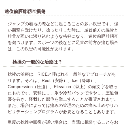
遠位前脛腓靱帯損傷
ジャンプの着地の際などに起こることの多い疾患です。強
い衝撃を受けたり、捻ったりした時に、足首前方の脛骨と
腓骨が互いに潜り込むような格好になり、遠位前脛腓靱帯
を傷つけます。スポーツの後などに足首の前方が痛む場合
は、この疾患の可能性があります。
捻挫の一般的な治療は？
捻挫の治療は、RICEと呼ばれる一般的なアプローチがあ
ります。それは、Rest（安静）、Ice（冷却）、
Compression（圧迫）、Elevation（挙上）の頭文字を取っ
たものです。安静にし、氷や冷却パックで冷やし、圧迫包
帯を巻き、怪我した部位を挙上することが推奨されます。
また、場合によっては痛みの管理のための痛み止めやリハ
ビリテーションプログラムが必要となることもあります。
重度の捻挫や回復が遅い場合は、当院に相談することをお