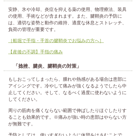
安静、氷や冷却、炎症を抑える薬の使用、物理療法、装具
の使用、手術などが含まれます。また、腱鞘炎の予防に
は、適切な姿勢と動作の維持、適度な休息とストレッチ、
負荷の管理が重要です。
［船堀で手指・手首の腱鞘炎でお悩みの方へ］
【産後の不調】手指の痛み
「捻挫、腱炎、腱鞘炎の対策」
もしおこってしまったら、腫れや熱感がある場合は患部に
アイシングです。冷やして痛みが強くなるようでしたら中
止してください。そして、なるべく過度に使わないように
してください。
周りの筋肉を痛くならない範囲で伸ばしたりほぐしたりす
ることも効果的です。※痛みが強い時の患部はやらない方
が無難です。
予防としては、使いすぎないように休憩をはさむことで