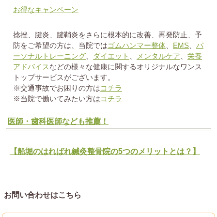
お得なキャンペーン
捻挫、腱炎、腱鞘炎をさらに根本的に改善、再発防止、予
防をご希望の方は、当院では
ゴムハンマー整体
、
EMS
、
パ
ーソナルトレーニング
、
ダイエット
、
メンタルケア
、
栄養
アドバイス
などの様々な健康に関するオリジナルなワンス
トップサービスがございます。
※交通事故でお困りの方は
コチラ
※当院で働いてみたい方は
コチラ
医師・歯科医師なども推薦！
【船堀のはればれ鍼灸整骨院の5つのメリットとは？】
お問い合わせはこちら