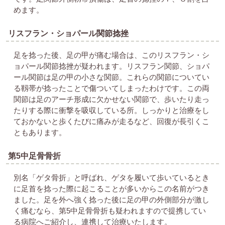
めます。
リスフラン・ショパール関節捻挫
足を捻った後、足の甲が痛む場合は、このリスフラン・シ
ョパール関節捻挫が疑われます。リスフラン関節、ショパ
ール関節は足の甲の小さな関節。これらの関節についてい
る靱帯が捻ったことで傷ついてしまったわけです。この両
関節は足のアーチ形成に欠かせない関節で、歩いたり走っ
たりする際に衝撃を吸収している所。しっかりと治療をし
ておかないと歩くたびに痛みが走るなど、回復が長引くこ
ともあります。
第5中足骨骨折
別名「ゲタ骨折」と呼ばれ、ゲタを履いて歩いているとき
に足首を捻った際に起こることが多いからこの名前がつき
ました。足を外へ強く捻った後に足の甲の外側部分が激し
く痛むなら、第5中足骨骨折も疑われますので提携してい
る病院へご紹介し、連携して治療いたします。