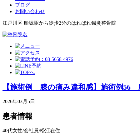
ブログ
お問い合わせ
江戸川区 船堀駅から徒歩2分のはればれ鍼灸整骨院
【施術例 膝の痛み違和感】施術例56
2026年03月5日
患者情報
40代女性/会社員/松江在住