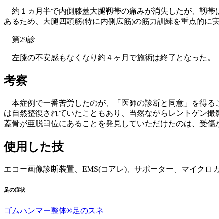
約１ヵ月半で内側膝蓋大腿靱帯の痛みが消失したが、靱帯は
あるため、大腿四頭筋(特に内側広筋)の筋力訓練を重点的に
第29診
左膝の不安感もなくなり約４ヶ月で施術は終了となった。
考察
本症例で一番苦労したのが、「医師の診断と同意」を得るこ
は自然整復されていたこともあり、当然ながらレントゲン撮
蓋骨が亜脱臼位にあることを発見していただけたのは、受傷
使用した技
エコー画像診断装置、EMS(コアレ)、サポーター、マイクロ
足の症状
ゴムハンマー整体®️足のスネ