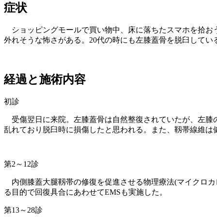
症状
ショッピングモールで買い物中、床に落ちたスマホを拾おう
外れそうな怖さがある。20代の時にも左膝蓋骨を脱臼してい
経過と施術内容
初診
受傷翌日に来院。左膝蓋骨は自然整復されていたが、左膝の
乱れており脱臼時に損傷したと思われる。また、靱帯線維は
第2～12診
内側膝蓋大腿靱帯の修復を促進させる物理療法(マイクロカ
る目的で回復具合にあわせてEMSも実施した。
第13～28診