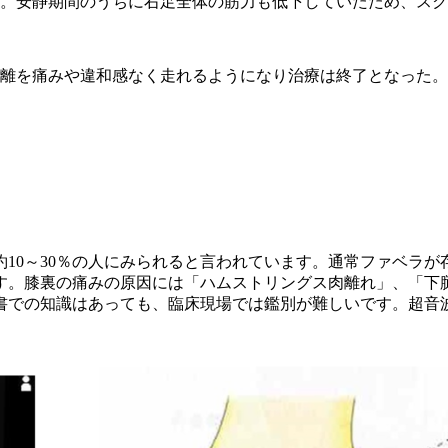
。安静期間のうちに右足全体の筋力も低下していたため、スク
距離を痛みや違和感なく走れるようになり治療は終了となった。
10～30％の人にみられると言われています。通常ファベラが
す。膝裏の痛みの原因には「ハムストリングス肉離れ」、「下
書での知識はあっても、臨床現場では鑑別が難しいです。超音