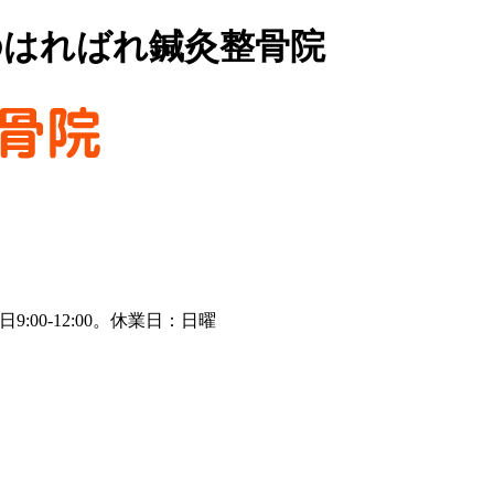
のはればれ鍼灸整骨院