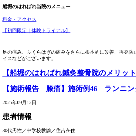
船堀のはればれ当院のメニュー
料金・アクセス
【初回限定｜体験トライアル】
足の痛み、ふくらはぎの痛みをさらに根本的に改善、再発防
イスなどがございます。
【船堀のはればれ鍼灸整骨院のメリッ
【施術報告 膝痛】施術例46 ランニ
2025年09月12日
患者情報
30代男性／中学校教諭／住吉在住