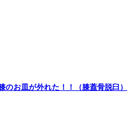
 膝のお皿が外れた！！（膝蓋骨脱臼）