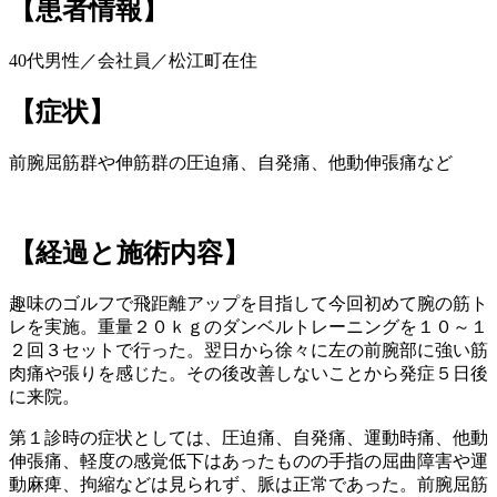
【患者情報】
40代男性／会社員／松江町在住
【症状】
前腕屈筋群や伸筋群の圧迫痛、自発痛、他動伸張痛など
【経過と施術内容】
趣味のゴルフで飛距離アップを目指して今回初めて腕の筋ト
レを実施。重量２０ｋｇのダンベルトレーニングを１０～１
２回３セットで行った。翌日から徐々に左の前腕部に強い筋
肉痛や張りを感じた。その後改善しないことから発症５日後
に来院。
第１診時の症状としては、圧迫痛、自発痛、運動時痛、他動
伸張痛、軽度の感覚低下はあったものの手指の屈曲障害や運
動麻痺、拘縮などは見られず、脈は正常であった。前腕屈筋