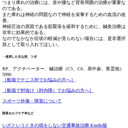
つまり痺れの治療には、首や腰など背骨周囲の治療が重要な
のである。
また痺れは神経の問題なので神経を栄養するための血流の改
善、
神経圧迫の原因である筋緊張を緩和するために、鍼灸治療は
非常に効果的である。
なのでなかなか症状の軽減が見られない場合には、是非選択
肢として取り入れてほしい。
・使用した主な技、ツボ
RP、アクチベーター、鍼治療（C5、C6、肩中兪、青霊他）
5996
［船堀でテニス肘でお悩みの方へ］
［船堀で肘抜け（肘内障）でお悩みの方へ］
スポーツ外傷・障害について
院長セルフケア本など
いざというときの損をしない交通事故治療 Kindle版