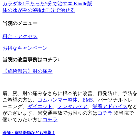
カラダを1日たった5分で治す本 Kindle版
体のゆがみの9割は自分で治せる
当院のメニュー
料金・アクセス
お得なキャンペーン
当院の改善事例はコチラ↓
【施術報告】肘の痛み
肩、腕、肘の痛みをさらに根本的に改善、再発防止、予防を
ご希望の方は、
ゴムハンマー整体
、
EMS
、パーソナルトレ
ーニング、
ダイエット
、
メンタルケア
、
栄養アドバイス
など
がございます。※交通事故でお困りの方は
コチラ
※当院で
働いてみたい方は
コチラ
医師・歯科医師なども推薦！