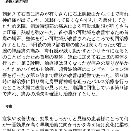
・経過と施術内容
朝起きて右首に痛みが有りさらに右上腕後面から肘まで痺れ
神経痛が出ていた。3日経って良くならずむしろ悪化してき
たため来院。初診時頸部の痛みによる可動域制限が強くさら
に圧痛、熱感も強かった。首や肩の可動域を改善するため首
肩の矯正、整体を行い可動域が改善されたところで初回治療
終了とした。5日後の第２診右肩の痛みは良くなったが右上
腕の神経痛の痛み、痺れ感が残り動かすとつりそうになると
のことだったため首肩の整体、矯正に加えて右上肢の整体を
行った。第３診時、治療後は良くなったが痛みの戻りが早か
ったためハイボルト治療、超音波治療のコンビネーション治
療を行ったが第５診まで症状の改善は軽微であった。第６診
時に鍼治療に切り替え肩甲背神経を狙ったパルス治療を行っ
たところ大幅に改善が見られた。順調に回復していき第９診
で痺れ、痛みの消失を確認し治療終了とした。
・考察
症状や改善状況、効果をしっかりと見極め患者様にとって何
が一番効果が高く早期治癒に向かうかを考え続け変化に柔軟
に対応することも重要であると再確認する症例であった。