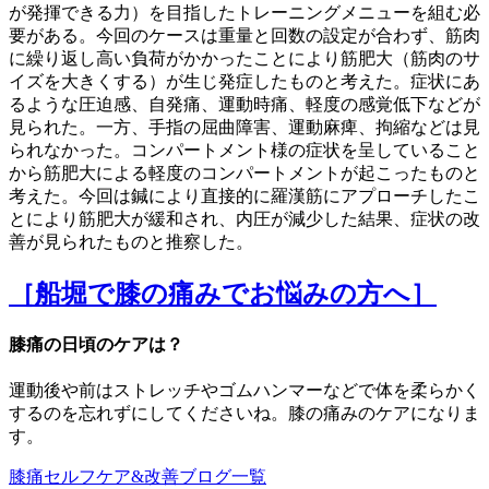
が発揮できる力）を目指したトレーニングメニューを組む必
要がある。今回のケースは重量と回数の設定が合わず、筋肉
に繰り返し高い負荷がかかったことにより筋肥大（筋肉のサ
イズを大きくする）が生じ発症したものと考えた。症状にあ
るような圧迫感、自発痛、運動時痛、軽度の感覚低下などが
見られた。一方、手指の屈曲障害、運動麻痺、拘縮などは見
られなかった。コンパートメント様の症状を呈していること
から筋肥大による軽度のコンパートメントが起こったものと
考えた。今回は鍼により直接的に羅漢筋にアプローチしたこ
とにより筋肥大が緩和され、内圧が減少した結果、症状の改
善が見られたものと推察した。
［船堀で膝の痛みでお悩みの方へ］
膝痛の日頃のケアは？
運動後や前はストレッチやゴムハンマーなどで体を柔らかく
するのを忘れずにしてくださいね。膝の痛みのケアになりま
す。
膝痛セルフケア&改善ブログ一覧