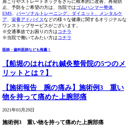
肩こりやストレートネックをさらに根本的に改善、再発防
止、予防をご希望の方は、当院では
ゴムハンマー整体
、
EMS
、
パーソナルトレーニング、
ダイエット
、
メンタルケ
ア
、
栄養アドバイス
などの様々な健康に関するオリジナルな
ワンストップサービスがございます。
※交通事故でお困りの方は
コチラ
※当院で働いてみたい方は
コチラ
医師・歯科医師なども推薦！
【船堀のはればれ鍼灸整骨院の5つのメ
リットとは？】
【施術報告 腕の痛み】施術例3 重い
物を持って痛めた上腕部痛
2021年03月29日
施術例3 重い物を持って痛めた上腕部痛