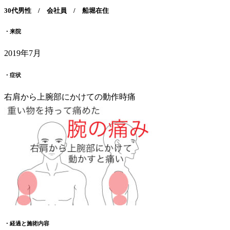
30代男性 / 会社員 / 船堀在住
・来院
2019年7月
・症状
右肩から上腕部にかけての動作時痛
・経過と施術内容