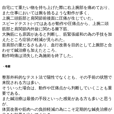
自宅にて重たい物を持ち上げた際に右上腕部を痛めており、
また仕事においては腕を捻るような動作が多く、
上腕二頭筋部と肩関節前後面に圧痛が生じていた。
スピードテスト(−)ではあるが動作や圧痛点から、上腕二頭
筋部と肩関節内外旋に関わる棘下筋、
大胸筋にも原因があると判断し、筋緊張緩和の為の手技を加
えたところ症状の軽減が見られた。
首肩部の重だるさもあり、血行改善を目的として上腕部と合
わせて鍼治療も加えたところ、
動作時痛は消失した為施術を終了した。
・考察
整形外科的なテスト法で陽性でなくとも、その手前の状態で
来院される方は多い。
そういった場合は、動作や圧痛点から判断していくことも重
要である。
また鍼治療は最後の手段といった感覚がある方も多いと思う
が、
体質改善や筋肉への負担軽減の為にこそ定期的な鍼灸治療が