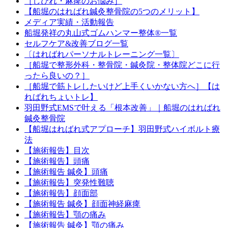
［しびれ・麻痺のお悩み］
【船堀のはればれ鍼灸整骨院の5つのメリット】
メディア実績・活動報告
船堀発祥の丸山式ゴムハンマー整体®︎一覧
セルフケア&改善ブログ一覧
〔はればれパーソナルトレーニング一覧〕
［船堀で整形外科・整骨院・鍼灸院・整体院どこに行
ったら良いの？］
［船堀で筋トレしたいけど上手くいかない方へ］【は
ればれちょいトレ】
羽田野式EMSで叶える「根本改善」｜船堀のはればれ
鍼灸整骨院
【船堀はればれ式アプローチ】羽田野式ハイボルト療
法
【施術報告】目次
【施術報告】頭痛
【施術報告 鍼灸】頭痛
【施術報告】突発性難聴
【施術報告】顔面部
【施術報告 鍼灸】顔面神経麻痺
【施術報告】顎の痛み
【施術報告 鍼灸】顎の痛み