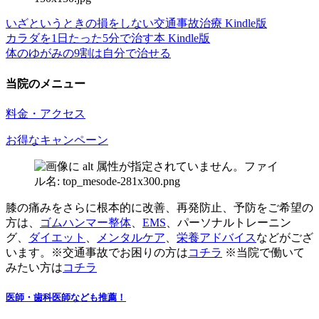
いざというときの損をしない交通事故治療 Kindle版
カラダを1日たった5分で治す本 Kindle版
体のゆがみの9割は自分で治せる
当院のメニュー
料金・アクセス
お得なキャンペーン
膝の痛みをさらに根本的に改善、再発防止、予防をご希望の
方は、
ゴムハンマー整体
、
EMS
、パーソナルトレーニン
グ、
ダイエット
、
メンタルケア
、
栄養アドバイス
などがござ
います。※交通事故でお困りの方は
コチラ
※当院で働いて
みたい方は
コチラ
医師・歯科医師なども推薦！