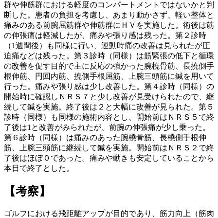
群や伸筋群における軽度のコンパートメントではないかと判
断した。患者の負担を考慮し、あまり動かさず、軽い整体と
痛みのある前腕屈筋群や伸筋群にＨＶを実施した。術後は筋
の伸張痛は軽減したが、痛みや張り感は残った。第２診時
（1週間後）も同様に行い、運動時痛の改善は見られたが圧
迫痛などは残った。第３診時（同様）は筋緊張の低下と循環
の改善を促す目的で主に反応の強かった腕橈骨筋、長撓側手
根伸筋、円回内筋、撓側手根屈筋、上腕三頭筋に鍼を用いて
行った。痛みや張り感は少し改善した。第４診時（同様）の
開始時に確認しＮＲＳ７と少し改善が見受けられたので、継
続して鍼を実施。終了後は２と大幅に改善が見られた。第５
診時（同様）も同様の施術内容とし、開始前はＮＲＳ５で終
了後は1と改善がみられたが、前腕の伸張痛が少し乗った。
第６診時（同様）は痛みのあった腕橈骨筋、長橈側手根伸
筋、上腕三頭筋に継続して鍼を実施。開始前はＮＲＳ２で終
了後はほぼ０であった。痛みや動きも安定していることから
本日で終了とした。
【考察】
ゴルフにおける飛距離アップが目的であり、筋力向上（筋肉