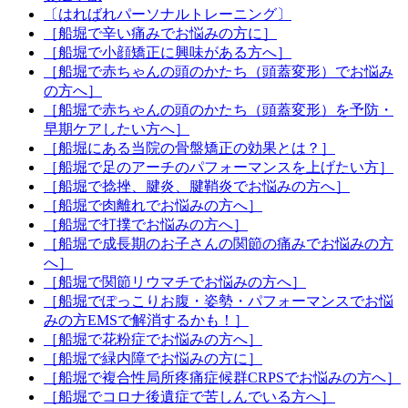
〔はればれパーソナルトレーニング〕
［船堀で辛い痛みでお悩みの方に］
［船堀で小顔矯正に興味がある方へ］
［船堀で赤ちゃんの頭のかたち（頭蓋変形）でお悩み
の方へ］
［船堀で赤ちゃんの頭のかたち（頭蓋変形）を予防・
早期ケアしたい方へ］
［船堀にある当院の骨盤矯正の効果とは？］
［船堀で足のアーチのパフォーマンスを上げたい方］
［船堀で捻挫、腱炎、腱鞘炎でお悩みの方へ］
［船堀で肉離れでお悩みの方へ］
［船堀で打撲でお悩みの方へ］
［船堀で成長期のお子さんの関節の痛みでお悩みの方
へ］
［船堀で関節リウマチでお悩みの方へ］
［船堀でぽっこりお腹・姿勢・パフォーマンスでお悩
みの方EMSで解消するかも！］
［船堀で花粉症でお悩みの方へ］
［船堀で緑内障でお悩みの方に］
［船堀で複合性局所疼痛症候群CRPSでお悩みの方へ］
［船堀でコロナ後遺症で苦しんでいる方へ］