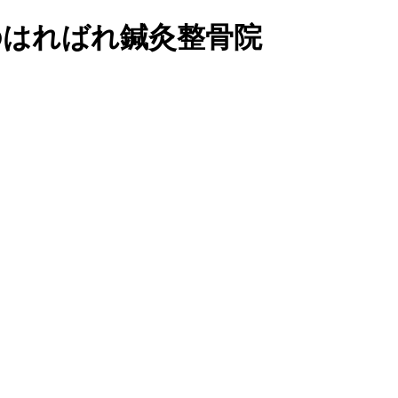
のはればれ鍼灸整骨院