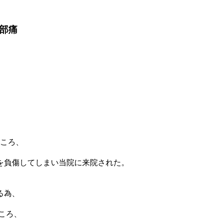
部痛
ところ、
を負傷してしまい当院に来院された。
る為、
ころ、