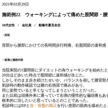
2021年03月29日
施術例22 ウォーキングによって痛めた股関節・腰
30代女性 / 会社員 / 船橋市夏見在住
・症状
背部から腰部にかけての長時間歩行時痛、右股関節の違和感
・経過と施術内容
当院来院の1週間前にダイエットの為ウォーキングを始めた
20分ほど歩いた時点で股関節に違和感が生じた。
しかしそのまま歩き続けたせいか、バランスを崩して腰背部
初診時の動作確認では腰の右側屈で痛みがあり、
同じ姿勢でいると辛くなってしまうということだった。
また以前は頭痛外来に通っていて右側の慢性的な偏頭痛もあ
根本的に治したいと思っているとのことであった。
初診時にはRPと
首・骨盤の矯正
を行い患部の筋肉を緩めたと