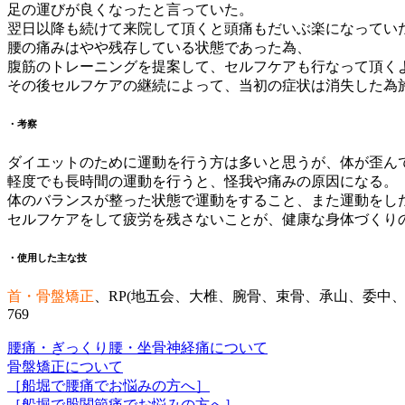
足の運びが良くなったと言っていた。
翌日以降も続けて来院して頂くと頭痛もだいぶ楽になってい
腰の痛みはやや残存している状態であった為、
腹筋のトレーニングを提案して、セルフケアも行なって頂く
その後セルフケアの継続によって、当初の症状は消失した為
・考察
ダイエットのために運動を行う方は多いと思うが、体が歪ん
軽度でも長時間の運動を行うと、怪我や痛みの原因になる。
体のバランスが整った状態で運動をすること、また運動をし
セルフケアをして疲労を残さないことが、健康な身体づくり
・使用した主な技
首・骨盤矯正
、RP(地五会、大椎、腕骨、束骨、承山、委中、
769
腰痛・ぎっくり腰・坐骨神経痛について
骨盤矯正について
［船堀で腰痛でお悩みの方へ］
［船堀で股関節痛でお悩みの方へ］