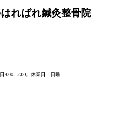
のはればれ鍼灸整骨院