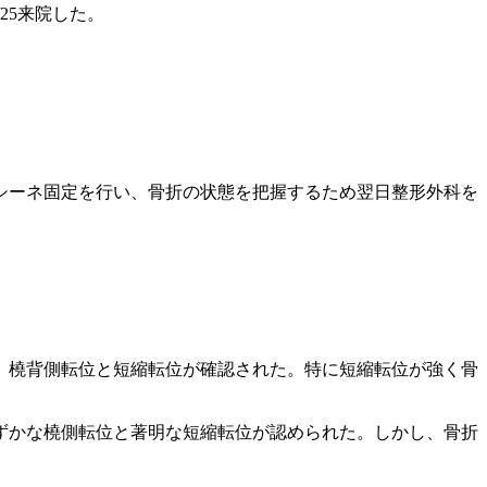
25来院した。
シーネ固定を行い、骨折の状態を把握するため翌日整形外科を
、橈背側転位と短縮転位が確認された。特に短縮転位が強く骨
ずかな橈側転位と著明な短縮転位が認められた。しかし、骨折