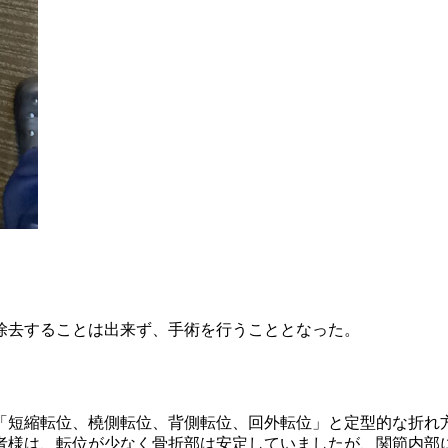
除去することは出来ず、手術を行うこととなった。
短縮転位、橈側転位、背側転位、回外転位」と定型的な折れ
者様は、転位が少なく骨折部は安定していましたが、関節内部