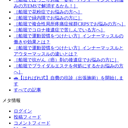
みの方EMSで解消するかも！］
［船堀で花粉症でお悩みの方へ］
［船堀で緑内障でお悩みの方に］
［船堀で複合性局所疼痛症候群CRPSでお悩みの方へ］
［船堀でコロナ後遺症で苦しんでいる方へ］
［船堀で運動習慣をつけたい方］インナーマッスルの
働きや効果とは？
［船堀で運動習慣をつけたい方］インナーマッスルと
アウターマッスルの違いとは？
［船堀で抗がん（癌）剤の後遺症でお悩みの方に］
［船堀でブライダルエステを何処にするかお悩みの方
へ］
🚗【はればれ式】自費の往診（出張施術）を開始しま
す
すべての記事
メタ情報
ログイン
投稿フィード
コメントフィード