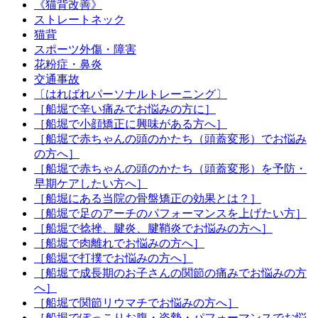
《猫背改善》
ストレートネック
猫背
スポーツ外傷・障害
花粉症・鼻炎
交通事故
〔はればれパーソナルトレーニング〕
［船堀で辛い痛みでお悩みの方に］
［船堀で小顔矯正に興味がある方へ］
［船堀で赤ちゃんの頭のかたち（頭蓋変形）でお悩み
の方へ］
［船堀で赤ちゃんの頭のかたち（頭蓋変形）を予防・
早期ケアしたい方へ］
［船堀にある当院の骨盤矯正の効果とは？］
［船堀で足のアーチのパフォーマンスを上げたい方］
［船堀で捻挫、腱炎、腱鞘炎でお悩みの方へ］
［船堀で肉離れでお悩みの方へ］
［船堀で打撲でお悩みの方へ］
［船堀で成長期のお子さんの関節の痛みでお悩みの方
へ］
［船堀で関節リウマチでお悩みの方へ］
［船堀でぽっこりお腹・姿勢・パフォーマンスでお悩