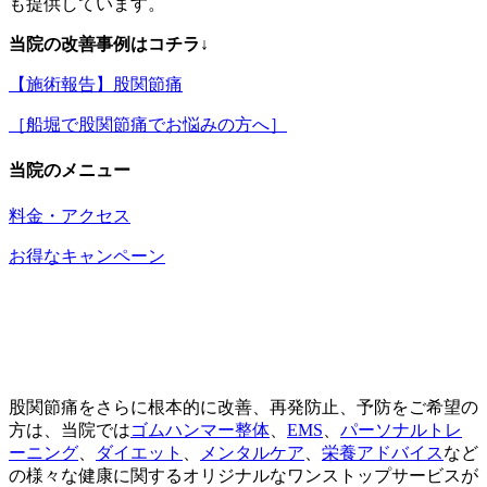
も提供しています。
当院の改善事例はコチラ↓
【施術報告】股関節痛
［船堀で股関節痛でお悩みの方へ］
当院のメニュー
料金・アクセス
お得なキャンペーン
股関節痛をさらに根本的に改善、再発防止、予防をご希望の
方は、当院では
ゴムハンマー整体
、
EMS
、
パーソナルトレ
ーニング
、
ダイエット
、
メンタルケア
、
栄養アドバイス
など
の様々な健康に関するオリジナルなワンストップサービスが