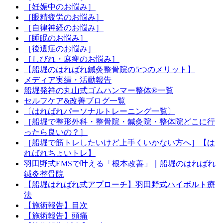
［妊娠中のお悩み］
［眼精疲労のお悩み］
［自律神経のお悩み］
［睡眠のお悩み］
［後遺症のお悩み］
［しびれ・麻痺のお悩み］
【船堀のはればれ鍼灸整骨院の5つのメリット】
メディア実績・活動報告
船堀発祥の丸山式ゴムハンマー整体®︎一覧
セルフケア&改善ブログ一覧
〔はればれパーソナルトレーニング一覧〕
［船堀で整形外科・整骨院・鍼灸院・整体院どこに行
ったら良いの？］
［船堀で筋トレしたいけど上手くいかない方へ］【は
ればれちょいトレ】
羽田野式EMSで叶える「根本改善」｜船堀のはればれ
鍼灸整骨院
【船堀はればれ式アプローチ】羽田野式ハイボルト療
法
【施術報告】目次
【施術報告】頭痛