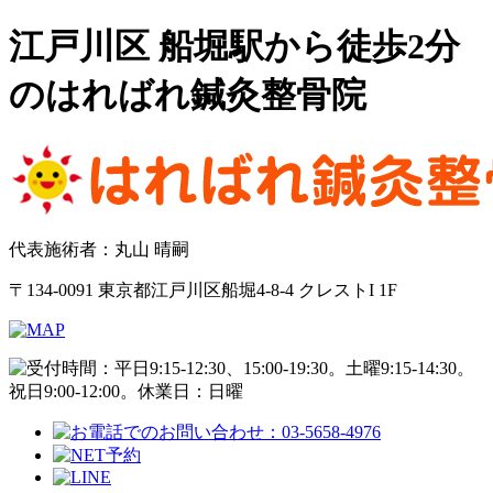
江戸川区 船堀駅から徒歩2分
のはればれ鍼灸整骨院
代表施術者：丸山 晴嗣
〒134-0091 東京都江戸川区船堀4-8-4 クレストI 1F