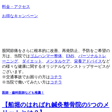
料金・アクセス
お得なキャンペーン
股関節痛をさらに根本的に改善、再発防止、予防をご希望の
方は、当院では
ゴムハンマー整体
、
EMS
、
パーソナルトレ
ーニング
、
ダイエット
、
メンタルケア
、
栄養アドバイス
など
の様々な健康に関するオリジナルなワンストップサービスが
ございます。
※交通事故でお困りの方は
コチラ
※当院で働いてみたい方は
コチラ
医師・歯科医師なども推薦！
【船堀のはればれ鍼灸整骨院の5つのメ