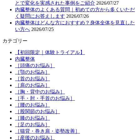
とで変化を実感された事例をご紹介
2026/07/27
内臓整体のよくある質問｜初めての方から多くいただ
く疑問にお答えします
2026/07/26
内臓整体はどんな方におすすめ？身体全体を見直した
い方へ
2026/07/25
カテゴリー
【初回限定｜体験トライアル】
内臓整体
［頭痛のお悩み］
［顎のお悩み］
［首のお悩み］
［肩のお悩み］
［胸・背中のお悩み］
［手・肘・手首のお悩み］
［腰のお悩み］
［股関節のお悩み］
［膝のお悩み］
［足のお悩み］
［猫背・巻き肩・姿勢改善］
［産後のお悩み］