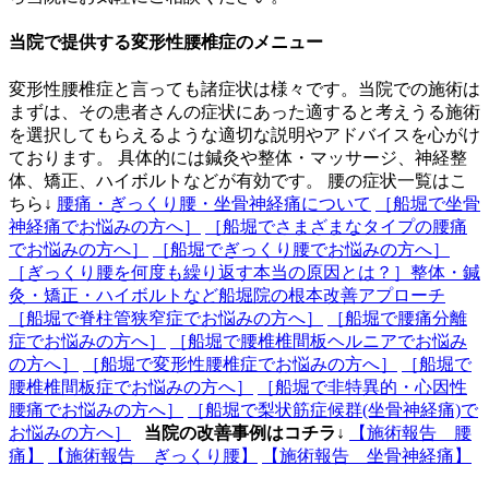
当院で提供する変形性腰椎症のメニュー
変形性腰椎症と言っても諸症状は様々です。当院での施術は
まずは、その患者さんの症状にあった適すると考えうる施術
を選択してもらえるような適切な説明やアドバイスを心がけ
ております。 具体的には鍼灸や整体・マッサージ、神経整
体、矯正、ハイボルトなどが有効です。 腰の症状一覧はこ
ちら↓
腰痛・ぎっくり腰・坐骨神経痛について
［船堀で坐骨
神経痛でお悩みの方へ］
［船堀でさまざまなタイプの腰痛
でお悩みの方へ］
［船堀でぎっくり腰でお悩みの方へ］
［ぎっくり腰を何度も繰り返す本当の原因とは？］整体・鍼
灸・矯正・ハイボルトなど船堀院の根本改善アプローチ
［船堀で脊柱管狭窄症でお悩みの方へ］
［船堀で腰痛分離
症でお悩みの方へ］
［船堀で腰椎椎間板ヘルニアでお悩み
の方へ］
［船堀で変形性腰椎症でお悩みの方へ］
［船堀で
腰椎椎間板症でお悩みの方へ］
［船堀で非特異的・心因性
腰痛でお悩みの方へ］
［船堀で梨状筋症候群(坐骨神経痛)で
お悩みの方へ］
当院の改善事例はコチラ↓
【施術報告 腰
痛】
【施術報告 ぎっくり腰】
【施術報告 坐骨神経痛】