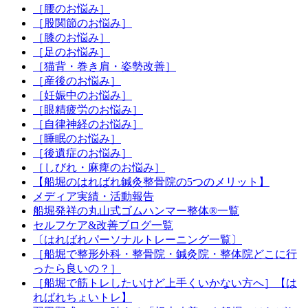
［腰のお悩み］
［股関節のお悩み］
［膝のお悩み］
［足のお悩み］
［猫背・巻き肩・姿勢改善］
［産後のお悩み］
［妊娠中のお悩み］
［眼精疲労のお悩み］
［自律神経のお悩み］
［睡眠のお悩み］
［後遺症のお悩み］
［しびれ・麻痺のお悩み］
【船堀のはればれ鍼灸整骨院の5つのメリット】
メディア実績・活動報告
船堀発祥の丸山式ゴムハンマー整体®︎一覧
セルフケア&改善ブログ一覧
〔はればれパーソナルトレーニング一覧〕
［船堀で整形外科・整骨院・鍼灸院・整体院どこに行
ったら良いの？］
［船堀で筋トレしたいけど上手くいかない方へ］【は
ればれちょいトレ】