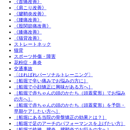
《首痛改善》
《肩こり改善》
《腱鞘炎改善》
《腰痛改善》
《股関節痛改善》
《膝痛改善》
《猫背改善》
ストレートネック
猫背
スポーツ外傷・障害
花粉症・鼻炎
交通事故
〔はればれパーソナルトレーニング〕
［船堀で辛い痛みでお悩みの方に］
［船堀で小顔矯正に興味がある方へ］
［船堀で赤ちゃんの頭のかたち（頭蓋変形）でお悩み
の方へ］
［船堀で赤ちゃんの頭のかたち（頭蓋変形）を予防・
早期ケアしたい方へ］
［船堀にある当院の骨盤矯正の効果とは？］
［船堀で足のアーチのパフォーマンスを上げたい方］
［船堀で捻挫、腱炎、腱鞘炎でお悩みの方へ］