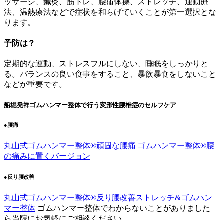
ッサージ、鍼灸、筋トレ、腰痛体操、ストレッチ、運動療
法、温熱療法などで症状を和らげていくことが第一選択とな
ります。
予防は？
定期的な運動、ストレスフルにしない、睡眠をしっかりと
る。バランスの良い食事をすること、暴飲暴食をしないこと
などが重要です。
船堀発祥ゴムハンマー整体で行う変形性腰椎症のセルフケア
●腰痛
丸山式ゴムハンマー整体®︎頑固な腰痛
ゴムハンマー整体®︎腰
の痛みに置くバージョン
●反り腰改善
丸山式ゴムハンマー整体®︎反り腰改善ストレッチ&ゴムハン
マー整体
ゴムハンマー整体でわからないことがありました
ら当院にお気軽にご相談ください。