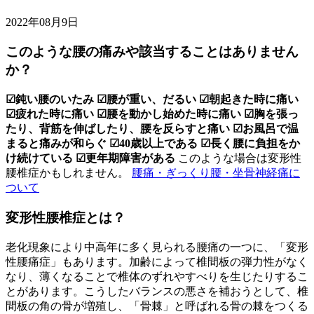
2022年08月9日
このような腰の痛みや該当することはありません
か？
☑︎鈍い腰のいたみ
☑︎腰が重い、
だるい
☑︎朝起きた時に痛い
☑︎疲れた時に痛い
☑︎腰を動かし始めた時に痛い
☑︎胸を張っ
たり、背筋を伸ばしたり、腰を反らすと痛い
☑︎お風呂で温
まると痛みが和らぐ
☑︎40歳以上である
☑︎長く腰に負担をか
け続けている
☑︎更年期障害がある
このような場合は変形性
腰椎症かもしれません。
腰痛・ぎっくり腰・坐骨神経痛に
ついて
変形性腰椎症とは？
老化現象により中高年に多く見られる腰痛の一つに、「変形
性腰痛症」もあります。加齢によって椎間板の弾力性がなく
なり、薄くなることで椎体のずれやすべりを生じたりするこ
とがあります。こうしたバランスの悪さを補おうとして、椎
間板の角の骨が増殖し、「骨棘」と呼ばれる骨の棘をつくる