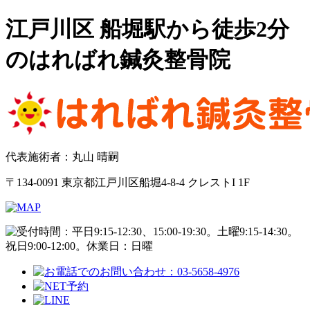
江戸川区 船堀駅から徒歩2分
のはればれ鍼灸整骨院
代表施術者：丸山 晴嗣
〒134-0091 東京都江戸川区船堀4-8-4 クレストI 1F