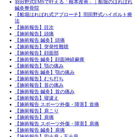
羽田野式EMSで叶える「根本改善」｜船堀のはればれ
鍼灸整骨院
【船堀はればれ式アプローチ】羽田野式ハイボルト療
法
【施術報告】目次
【施術報告】頭痛
【施術報告 鍼灸】頭痛
【施術報告】突発性難聴
【施術報告】顔面部
【施術報告 鍼灸】顔面神経麻痺
【施術報告】顎の痛み
【施術報告 鍼灸】顎の痛み
【施術報告】むち打ち
【施術報告】首の痛み
【施術報告 鍼灸】首の痛み
【施術報告】寝違え
【施術報告 スポーツ外傷・障害】首痛
【施術報告】肩こり
【施術報告】肩痛
【施術報告 スポーツ外傷・障害】肩痛
【施術報告 鍼灸】肩痛
【施術報告】四十肩・五十肩