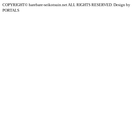
COPYRIGHT© harebare-seikotsuin.net ALL RIGHTS RESERVED. Design by
PORTALS