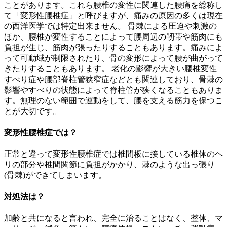
ことがあります。これら腰椎の変性に関連した腰痛を総称し
て「変形性腰椎症」と呼びますが、痛みの原因の多くは現在
の西洋医学では特定出来ません。 骨棘による圧迫や刺激の
ほか、腰椎が変性することによって腰周辺の靭帯や筋肉にも
負担が生じ、筋肉が張ったりすることもあります。痛みによ
って可動域が制限されたり、骨の変形によって腰が曲がって
きたりすることもあります。 老化の影響が大きい腰椎変性
すべり症や腰部脊柱管狭窄症などとも関連しており、骨棘の
影響やすべりの状態によって脊柱管が狭くなることもありま
す。無理のない範囲で運動をして、腰を支える筋力を保つこ
とが大切です。
変形性腰椎症では？
正常と違って変形性腰椎症では椎間板に接している椎体のヘ
リの部分や椎間関節に負担がかかり、棘のような出っ張り
(骨棘)ができてしまいます。
対処法は？
加齢と共になると言われ、完全に治ることはなく、整体、マ