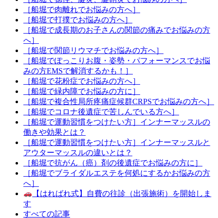
［船堀で肉離れでお悩みの方へ］
［船堀で打撲でお悩みの方へ］
［船堀で成長期のお子さんの関節の痛みでお悩みの方
へ］
［船堀で関節リウマチでお悩みの方へ］
［船堀でぽっこりお腹・姿勢・パフォーマンスでお悩
みの方EMSで解消するかも！］
［船堀で花粉症でお悩みの方へ］
［船堀で緑内障でお悩みの方に］
［船堀で複合性局所疼痛症候群CRPSでお悩みの方へ］
［船堀でコロナ後遺症で苦しんでいる方へ］
［船堀で運動習慣をつけたい方］インナーマッスルの
働きや効果とは？
［船堀で運動習慣をつけたい方］インナーマッスルと
アウターマッスルの違いとは？
［船堀で抗がん（癌）剤の後遺症でお悩みの方に］
［船堀でブライダルエステを何処にするかお悩みの方
へ］
【はればれ式】自費の往診（出張施術）を開始しま
す
すべての記事