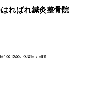
のはればれ鍼灸整骨院