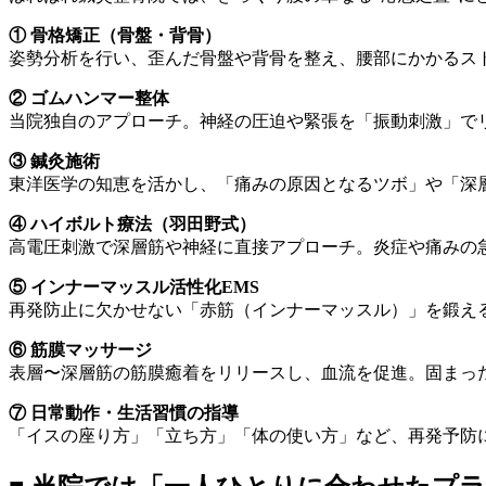
① 骨格矯正（骨盤・背骨）
姿勢分析を行い、歪んだ骨盤や背骨を整え、腰部にかかるス
② ゴムハンマー整体
当院独自のアプローチ。神経の圧迫や緊張を「振動刺激」で
③ 鍼灸施術
東洋医学の知恵を活かし、「痛みの原因となるツボ」や「深
④ ハイボルト療法（羽田野式）
高電圧刺激で深層筋や神経に直接アプローチ。炎症や痛みの
⑤ インナーマッスル活性化EMS
再発防止に欠かせない「赤筋（インナーマッスル）」を鍛え
⑥ 筋膜マッサージ
表層〜深層筋の筋膜癒着をリリースし、血流を促進。固まっ
⑦ 日常動作・生活習慣の指導
「イスの座り方」「立ち方」「体の使い方」など、再発予防に