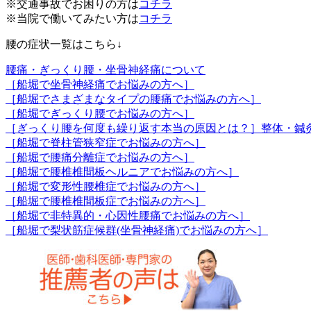
※交通事故でお困りの方は
コチラ
※当院で働いてみたい方は
コチラ
腰の症状一覧はこちら↓
腰痛・ぎっくり腰・坐骨神経痛について
［船堀で坐骨神経痛でお悩みの方へ］
［船堀でさまざまなタイプの腰痛でお悩みの方へ］
［船堀でぎっくり腰でお悩みの方へ］
［ぎっくり腰を何度も繰り返す本当の原因とは？］整体・鍼
［船堀で脊柱管狭窄症でお悩みの方へ］
［船堀で腰痛分離症でお悩みの方へ］
［船堀で腰椎椎間板ヘルニアでお悩みの方へ］
［船堀で変形性腰椎症でお悩みの方へ］
［船堀で腰椎椎間板症でお悩みの方へ］
［船堀で非特異的・心因性腰痛でお悩みの方へ］
［船堀で梨状筋症候群(坐骨神経痛)でお悩みの方へ］