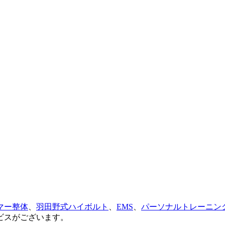
マー整体
、
羽田野式ハイボルト
、
EMS
、
パーソナルトレーニン
ビスがございます。