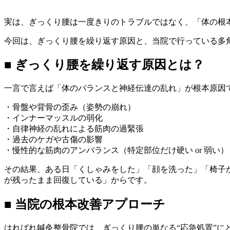
実は、ぎっくり腰は一度きりのトラブルではなく、「体の根
今回は、ぎっくり腰を繰り返す原因と、当院で行っている多
■ ぎっくり腰を繰り返す原因とは？
一言で言えば「体のバランスと神経伝達の乱れ」が根本原因
・骨盤や背骨の歪み（姿勢の崩れ）
・インナーマッスルの弱化
・自律神経の乱れによる筋肉の過緊張
・過去のケガや古傷の影響
・慢性的な筋肉のアンバランス（特定部位だけ硬い or 弱い）
その結果、ある日「くしゃみをした」「顔を洗った」「椅子
が残ったまま回復している」からです。
■ 当院の根本改善アプローチ
はればれ鍼灸整骨院では、ぎっくり腰の単なる“応急処置”