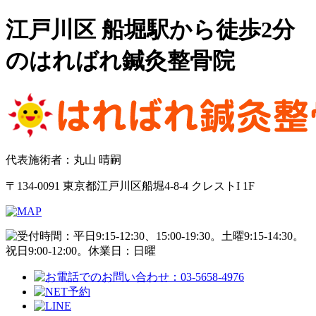
江戸川区 船堀駅から徒歩2分
のはればれ鍼灸整骨院
代表施術者：丸山 晴嗣
〒134-0091 東京都江戸川区船堀4-8-4 クレストI 1F