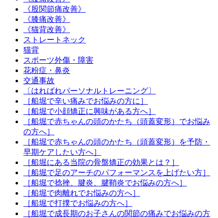
《股関節痛改善》
《膝痛改善》
《猫背改善》
ストレートネック
猫背
スポーツ外傷・障害
花粉症・鼻炎
交通事故
〔はればれパーソナルトレーニング〕
［船堀で辛い痛みでお悩みの方に］
［船堀で小顔矯正に興味がある方へ］
［船堀で赤ちゃんの頭のかたち（頭蓋変形）でお悩み
の方へ］
［船堀で赤ちゃんの頭のかたち（頭蓋変形）を予防・
早期ケアしたい方へ］
［船堀にある当院の骨盤矯正の効果とは？］
［船堀で足のアーチのパフォーマンスを上げたい方］
［船堀で捻挫、腱炎、腱鞘炎でお悩みの方へ］
［船堀で肉離れでお悩みの方へ］
［船堀で打撲でお悩みの方へ］
［船堀で成長期のお子さんの関節の痛みでお悩みの方