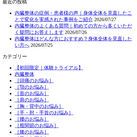
最近の投稿
内臓整体の症例・患者様の声｜身体全体を見直したこ
とで変化を実感された事例をご紹介
2026/07/27
内臓整体のよくある質問｜初めての方から多くいただ
く疑問にお答えします
2026/07/26
内臓整体はどんな方におすすめ？身体全体を見直した
い方へ
2026/07/25
カテゴリー
【初回限定｜体験トライアル】
内臓整体
［頭痛のお悩み］
［顎のお悩み］
［首のお悩み］
［肩のお悩み］
［胸・背中のお悩み］
［手・肘・手首のお悩み］
［腰のお悩み］
［股関節のお悩み］
［膝のお悩み］