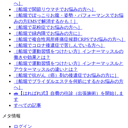
へ］
［船堀で関節リウマチでお悩みの方へ］
［船堀でぽっこりお腹・姿勢・パフォーマンスでお悩
みの方EMSで解消するかも！］
［船堀で花粉症でお悩みの方へ］
［船堀で緑内障でお悩みの方に］
［船堀で複合性局所疼痛症候群CRPSでお悩みの方へ］
［船堀でコロナ後遺症で苦しんでいる方へ］
［船堀で運動習慣をつけたい方］インナーマッスルの
働きや効果とは？
［船堀で運動習慣をつけたい方］インナーマッスルと
アウターマッスルの違いとは？
［船堀で抗がん（癌）剤の後遺症でお悩みの方に］
［船堀でブライダルエステを何処にするかお悩みの方
へ］
🚗【はればれ式】自費の往診（出張施術）を開始しま
す
すべての記事
メタ情報
ログイン