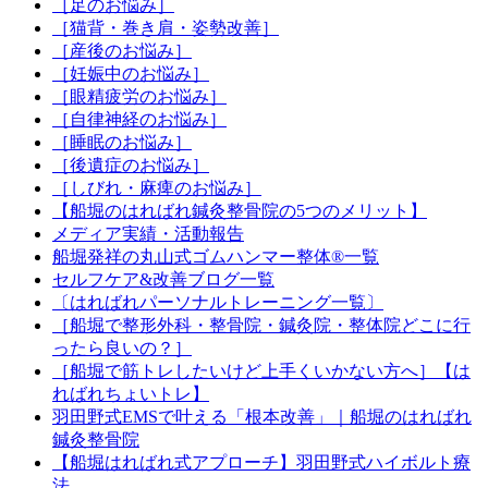
［足のお悩み］
［猫背・巻き肩・姿勢改善］
［産後のお悩み］
［妊娠中のお悩み］
［眼精疲労のお悩み］
［自律神経のお悩み］
［睡眠のお悩み］
［後遺症のお悩み］
［しびれ・麻痺のお悩み］
【船堀のはればれ鍼灸整骨院の5つのメリット】
メディア実績・活動報告
船堀発祥の丸山式ゴムハンマー整体®︎一覧
セルフケア&改善ブログ一覧
〔はればれパーソナルトレーニング一覧〕
［船堀で整形外科・整骨院・鍼灸院・整体院どこに行
ったら良いの？］
［船堀で筋トレしたいけど上手くいかない方へ］【は
ればれちょいトレ】
羽田野式EMSで叶える「根本改善」｜船堀のはればれ
鍼灸整骨院
【船堀はればれ式アプローチ】羽田野式ハイボルト療
法