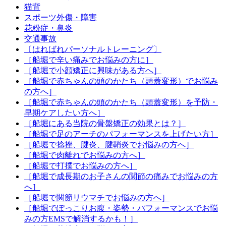
猫背
スポーツ外傷・障害
花粉症・鼻炎
交通事故
〔はればれパーソナルトレーニング〕
［船堀で辛い痛みでお悩みの方に］
［船堀で小顔矯正に興味がある方へ］
［船堀で赤ちゃんの頭のかたち（頭蓋変形）でお悩み
の方へ］
［船堀で赤ちゃんの頭のかたち（頭蓋変形）を予防・
早期ケアしたい方へ］
［船堀にある当院の骨盤矯正の効果とは？］
［船堀で足のアーチのパフォーマンスを上げたい方］
［船堀で捻挫、腱炎、腱鞘炎でお悩みの方へ］
［船堀で肉離れでお悩みの方へ］
［船堀で打撲でお悩みの方へ］
［船堀で成長期のお子さんの関節の痛みでお悩みの方
へ］
［船堀で関節リウマチでお悩みの方へ］
［船堀でぽっこりお腹・姿勢・パフォーマンスでお悩
みの方EMSで解消するかも！］