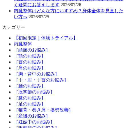
く疑問にお答えします
2026/07/26
内臓整体はどんな方におすすめ？身体全体を見直した
い方へ
2026/07/25
カテゴリー
【初回限定｜体験トライアル】
内臓整体
［頭痛のお悩み］
［顎のお悩み］
［首のお悩み］
［肩のお悩み］
［胸・背中のお悩み］
［手・肘・手首のお悩み］
［腰のお悩み］
［股関節のお悩み］
［膝のお悩み］
［足のお悩み］
［猫背・巻き肩・姿勢改善］
［産後のお悩み］
［妊娠中のお悩み］
［眼精疲労のお悩み］