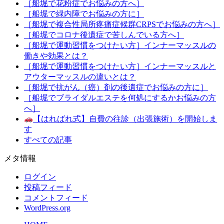
［船堀で花粉症でお悩みの方へ］
［船堀で緑内障でお悩みの方に］
［船堀で複合性局所疼痛症候群CRPSでお悩みの方へ］
［船堀でコロナ後遺症で苦しんでいる方へ］
［船堀で運動習慣をつけたい方］インナーマッスルの
働きや効果とは？
［船堀で運動習慣をつけたい方］インナーマッスルと
アウターマッスルの違いとは？
［船堀で抗がん（癌）剤の後遺症でお悩みの方に］
［船堀でブライダルエステを何処にするかお悩みの方
へ］
【はればれ式】自費の往診（出張施術）を開始しま
す
すべての記事
メタ情報
ログイン
投稿フィード
コメントフィード
WordPress.org