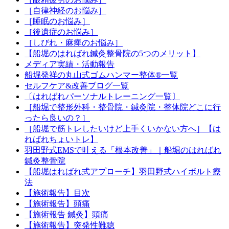
［自律神経のお悩み］
［睡眠のお悩み］
［後遺症のお悩み］
［しびれ・麻痺のお悩み］
【船堀のはればれ鍼灸整骨院の5つのメリット】
メディア実績・活動報告
船堀発祥の丸山式ゴムハンマー整体®︎一覧
セルフケア&改善ブログ一覧
〔はればれパーソナルトレーニング一覧〕
［船堀で整形外科・整骨院・鍼灸院・整体院どこに行
ったら良いの？］
［船堀で筋トレしたいけど上手くいかない方へ］【は
ればれちょいトレ】
羽田野式EMSで叶える「根本改善」｜船堀のはればれ
鍼灸整骨院
【船堀はればれ式アプローチ】羽田野式ハイボルト療
法
【施術報告】目次
【施術報告】頭痛
【施術報告 鍼灸】頭痛
【施術報告】突発性難聴