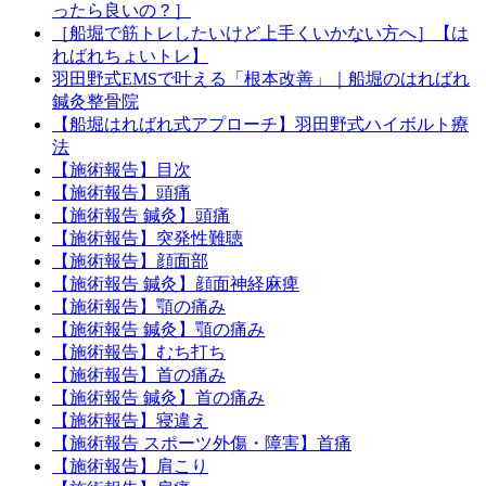
ったら良いの？］
［船堀で筋トレしたいけど上手くいかない方へ］【は
ればれちょいトレ】
羽田野式EMSで叶える「根本改善」｜船堀のはればれ
鍼灸整骨院
【船堀はればれ式アプローチ】羽田野式ハイボルト療
法
【施術報告】目次
【施術報告】頭痛
【施術報告 鍼灸】頭痛
【施術報告】突発性難聴
【施術報告】顔面部
【施術報告 鍼灸】顔面神経麻痺
【施術報告】顎の痛み
【施術報告 鍼灸】顎の痛み
【施術報告】むち打ち
【施術報告】首の痛み
【施術報告 鍼灸】首の痛み
【施術報告】寝違え
【施術報告 スポーツ外傷・障害】首痛
【施術報告】肩こり