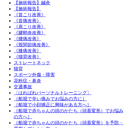
【施術報告】鍼灸
【施術報告】
《首こり改善》
《首痛改善》
《肩こり改善》
《腱鞘炎改善》
《腰痛改善》
《股関節痛改善》
《膝痛改善》
《猫背改善》
ストレートネック
猫背
スポーツ外傷・障害
花粉症・鼻炎
交通事故
〔はればれパーソナルトレーニング〕
［船堀で辛い痛みでお悩みの方に］
［船堀で小顔矯正に興味がある方へ］
［船堀で赤ちゃんの頭のかたち（頭蓋変形）でお悩み
の方へ］
［船堀で赤ちゃんの頭のかたち（頭蓋変形）を予防・