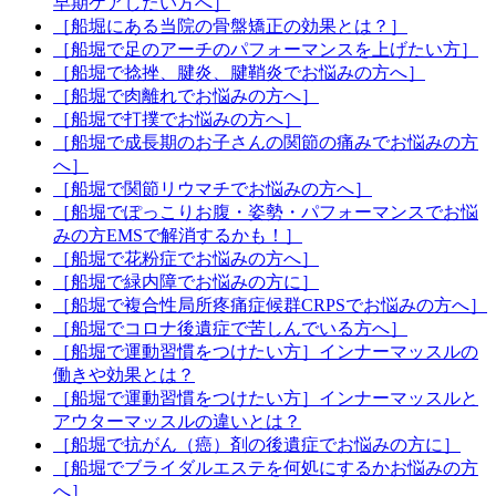
早期ケアしたい方へ］
［船堀にある当院の骨盤矯正の効果とは？］
［船堀で足のアーチのパフォーマンスを上げたい方］
［船堀で捻挫、腱炎、腱鞘炎でお悩みの方へ］
［船堀で肉離れでお悩みの方へ］
［船堀で打撲でお悩みの方へ］
［船堀で成長期のお子さんの関節の痛みでお悩みの方
へ］
［船堀で関節リウマチでお悩みの方へ］
［船堀でぽっこりお腹・姿勢・パフォーマンスでお悩
みの方EMSで解消するかも！］
［船堀で花粉症でお悩みの方へ］
［船堀で緑内障でお悩みの方に］
［船堀で複合性局所疼痛症候群CRPSでお悩みの方へ］
［船堀でコロナ後遺症で苦しんでいる方へ］
［船堀で運動習慣をつけたい方］インナーマッスルの
働きや効果とは？
［船堀で運動習慣をつけたい方］インナーマッスルと
アウターマッスルの違いとは？
［船堀で抗がん（癌）剤の後遺症でお悩みの方に］
［船堀でブライダルエステを何処にするかお悩みの方
へ］