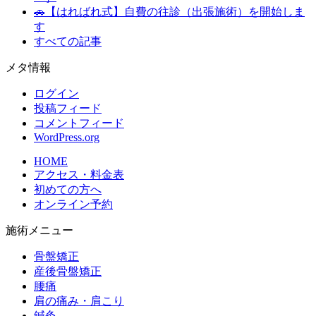
🚗【はればれ式】自費の往診（出張施術）を開始しま
す
すべての記事
メタ情報
ログイン
投稿フィード
コメントフィード
WordPress.org
HOME
アクセス・料金表
初めての方へ
オンライン予約
施術メニュー
骨盤矯正
産後骨盤矯正
腰痛
肩の痛み・肩こり
鍼灸