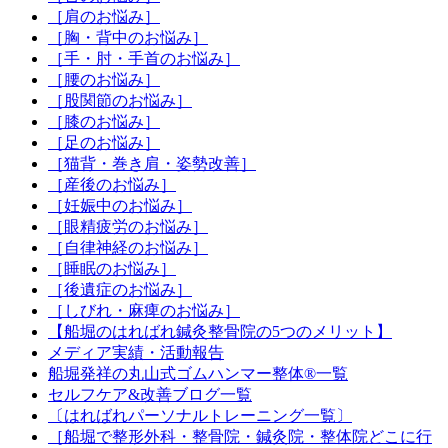
［肩のお悩み］
［胸・背中のお悩み］
［手・肘・手首のお悩み］
［腰のお悩み］
［股関節のお悩み］
［膝のお悩み］
［足のお悩み］
［猫背・巻き肩・姿勢改善］
［産後のお悩み］
［妊娠中のお悩み］
［眼精疲労のお悩み］
［自律神経のお悩み］
［睡眠のお悩み］
［後遺症のお悩み］
［しびれ・麻痺のお悩み］
【船堀のはればれ鍼灸整骨院の5つのメリット】
メディア実績・活動報告
船堀発祥の丸山式ゴムハンマー整体®︎一覧
セルフケア&改善ブログ一覧
〔はればれパーソナルトレーニング一覧〕
［船堀で整形外科・整骨院・鍼灸院・整体院どこに行