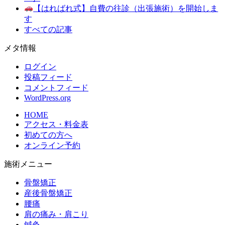
【はればれ式】自費の往診（出張施術）を開始しま
す
すべての記事
メタ情報
ログイン
投稿フィード
コメントフィード
WordPress.org
HOME
アクセス・料金表
初めての方へ
オンライン予約
施術メニュー
骨盤矯正
産後骨盤矯正
腰痛
肩の痛み・肩こり
鍼灸