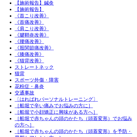
【施術報告】鍼灸
【施術報告】
《首こり改善》
《首痛改善》
《肩こり改善》
《腱鞘炎改善》
《腰痛改善》
《股関節痛改善》
《膝痛改善》
《猫背改善》
ストレートネック
猫背
スポーツ外傷・障害
花粉症・鼻炎
交通事故
〔はればれパーソナルトレーニング〕
［船堀で辛い痛みでお悩みの方に］
［船堀で小顔矯正に興味がある方へ］
［船堀で赤ちゃんの頭のかたち（頭蓋変形）でお悩み
の方へ］
［船堀で赤ちゃんの頭のかたち（頭蓋変形）を予防・