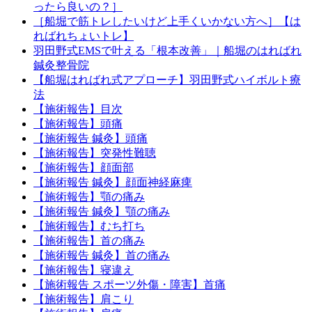
ったら良いの？］
［船堀で筋トレしたいけど上手くいかない方へ］【は
ればれちょいトレ】
羽田野式EMSで叶える「根本改善」｜船堀のはればれ
鍼灸整骨院
【船堀はればれ式アプローチ】羽田野式ハイボルト療
法
【施術報告】目次
【施術報告】頭痛
【施術報告 鍼灸】頭痛
【施術報告】突発性難聴
【施術報告】顔面部
【施術報告 鍼灸】顔面神経麻痺
【施術報告】顎の痛み
【施術報告 鍼灸】顎の痛み
【施術報告】むち打ち
【施術報告】首の痛み
【施術報告 鍼灸】首の痛み
【施術報告】寝違え
【施術報告 スポーツ外傷・障害】首痛
【施術報告】肩こり