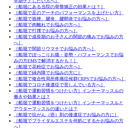
早期ケアしたい方へ］
［船堀にある当院の骨盤矯正の効果とは？］
［船堀で足のアーチのパフォーマンスを上げたい方］
［船堀で捻挫、腱炎、腱鞘炎でお悩みの方へ］
［船堀で肉離れでお悩みの方へ］
［船堀で打撲でお悩みの方へ］
［船堀で成長期のお子さんの関節の痛みでお悩みの方
へ］
［船堀で関節リウマチでお悩みの方へ］
［船堀でぽっこりお腹・姿勢・パフォーマンスでお悩
みの方EMSで解消するかも！］
［船堀で花粉症でお悩みの方へ］
［船堀で緑内障でお悩みの方に］
［船堀で複合性局所疼痛症候群CRPSでお悩みの方へ］
［船堀でコロナ後遺症で苦しんでいる方へ］
［船堀で運動習慣をつけたい方］インナーマッスルの
働きや効果とは？
［船堀で運動習慣をつけたい方］インナーマッスルと
アウターマッスルの違いとは？
［船堀で抗がん（癌）剤の後遺症でお悩みの方に］
［船堀でブライダルエステを何処にするかお悩みの方
へ］