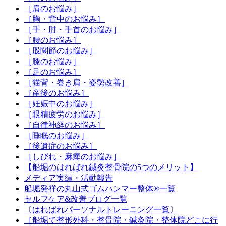
［肩のお悩み］
［胸・背中のお悩み］
［手・肘・手首のお悩み］
［腰のお悩み］
［股関節のお悩み］
［膝のお悩み］
［足のお悩み］
［猫背・巻き肩・姿勢改善］
［産後のお悩み］
［妊娠中のお悩み］
［眼精疲労のお悩み］
［自律神経のお悩み］
［睡眠のお悩み］
［後遺症のお悩み］
［しびれ・麻痺のお悩み］
【船堀のはればれ鍼灸整骨院の5つのメリット】
メディア実績・活動報告
船堀発祥の丸山式ゴムハンマー整体®︎一覧
セルフケア&改善ブログ一覧
〔はればれパーソナルトレーニング一覧〕
［船堀で整形外科・整骨院・鍼灸院・整体院どこに行