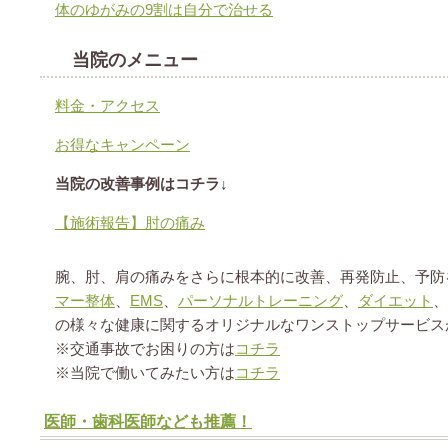
体のゆがみの9割は自分で治せる
当院のメニュー
料金・アクセス
お得なキャンペーン
当院の改善事例はコチラ↓
【施術報告】肘の痛み
腕、肘、肩の痛みをさらに根本的に改善、再発防止、予防
マー整体
、
EMS
、
パーソナルトレーニング
、
ダイエット
、
の様々な健康に関するオリジナルなワンストップサービス
※交通事故でお困りの方は
コチラ
※当院で働いてみたい方は
コチラ
医師・歯科医師なども推薦！