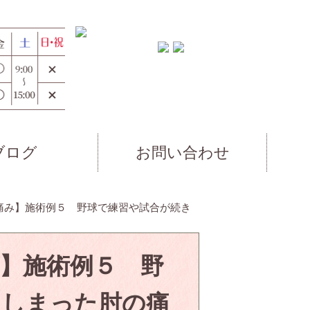
ブログ
お問い合わせ
痛み】施術例５ 野球で練習や試合が続き
】施術例５ 野
てしまった肘の痛