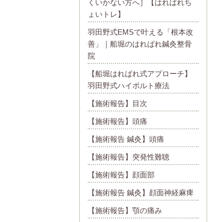
くいかない方へ］【はればれち
ょいトレ】
羽田野式EMSで叶える「根本改
善」｜船堀のはればれ鍼灸整骨
院
【船堀はればれ式アプローチ】
羽田野式ハイボルト療法
【施術報告】目次
【施術報告】頭痛
【施術報告 鍼灸】頭痛
【施術報告】突発性難聴
【施術報告】顔面部
【施術報告 鍼灸】顔面神経麻痺
【施術報告】顎の痛み