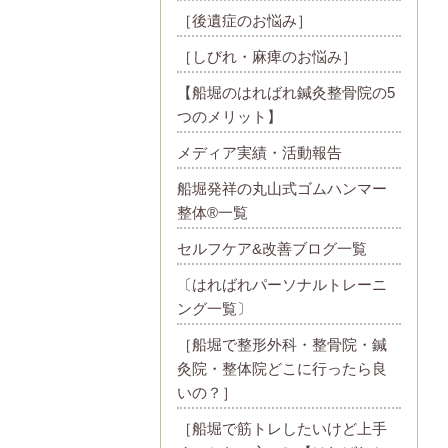
［後遺症のお悩み］
［しびれ・麻痺のお悩み］
【船堀のはればれ鍼灸整骨院の5
つのメリット】
メディア実績・活動報告
船堀発祥の丸山式ゴムハンマー
整体®︎一覧
セルフケア&改善ブログ一覧
〔はればれパーソナルトレーニ
ング一覧〕
［船堀で整形外科・整骨院・鍼
灸院・整体院どこに行ったら良
いの？］
［船堀で筋トレしたいけど上手