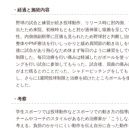
・経過と施術内容
野球の試合と練習が続き投球動作、リリース時に肘内側、
出たため来院。初検時もともと肘が過伸展し猿腕を呈して
性。内側側副靭帯に圧痛も見られたため野球肘と判断し治
整体やPNF療法を行いしっかりと緩め肩関節の動き出しを
後に試合があり熱心なため休まず毎日のように練習をして
制限した。毎日治療を行い痛みは軽減したがボールを使っ
ングを行い試合に参加してもらった。試合後、屈曲の痛み
がまだ残るとのことだった。シャドーピッチングをしても
し、さらに1週間投球制限と治療を続けたところボールを
とした。
・考察
学生スポーツでは投球動作などスポーツでの動き方の指導
チームやコーチのスタイルがあるため治療家が「こうしな
考える。負担のかかりにくい動作を伝え自分に合った動作