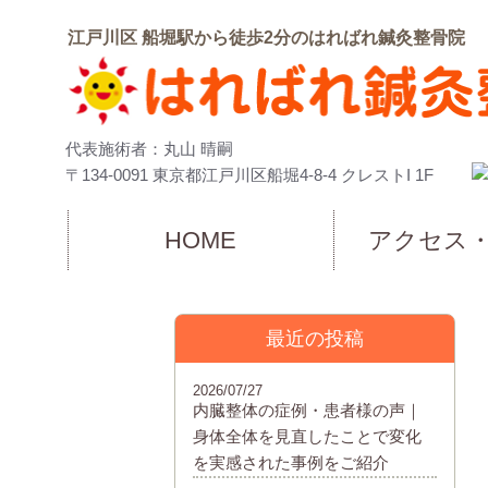
江戸川区 船堀駅から徒歩2分のはればれ鍼灸整骨院
代表施術者：丸山 晴嗣
〒134-0091 東京都江戸川区船堀4-8-4 クレストI 1F
HOME
アクセス
最近の投稿
2026/07/27
内臓整体の症例・患者様の声｜
身体全体を見直したことで変化
を実感された事例をご紹介