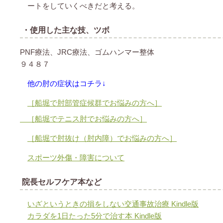
ートをしていくべきだと考える。
・使用した主な技、ツボ
PNF療法、JRC療法、ゴムハンマー整体
９４８７
他の肘の症状はコチラ↓
［船堀で肘部管症候群でお悩みの方へ］
［船堀でテニス肘でお悩みの方へ］
［船堀で肘抜け（肘内障）でお悩みの方へ］
スポーツ外傷・障害について
院長セルフケア本など
いざというときの損をしない交通事故治療 Kindle版
カラダを1日たった5分で治す本 Kindle版