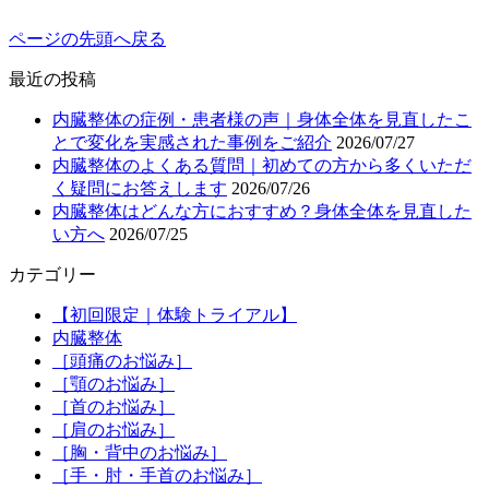
ページの先頭へ戻る
最近の投稿
内臓整体の症例・患者様の声｜身体全体を見直したこ
とで変化を実感された事例をご紹介
2026/07/27
内臓整体のよくある質問｜初めての方から多くいただ
く疑問にお答えします
2026/07/26
内臓整体はどんな方におすすめ？身体全体を見直した
い方へ
2026/07/25
カテゴリー
【初回限定｜体験トライアル】
内臓整体
［頭痛のお悩み］
［顎のお悩み］
［首のお悩み］
［肩のお悩み］
［胸・背中のお悩み］
［手・肘・手首のお悩み］