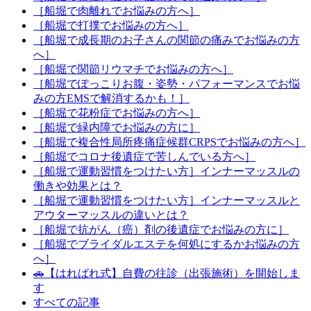
［船堀で肉離れでお悩みの方へ］
［船堀で打撲でお悩みの方へ］
［船堀で成長期のお子さんの関節の痛みでお悩みの方
へ］
［船堀で関節リウマチでお悩みの方へ］
［船堀でぽっこりお腹・姿勢・パフォーマンスでお悩
みの方EMSで解消するかも！］
［船堀で花粉症でお悩みの方へ］
［船堀で緑内障でお悩みの方に］
［船堀で複合性局所疼痛症候群CRPSでお悩みの方へ］
［船堀でコロナ後遺症で苦しんでいる方へ］
［船堀で運動習慣をつけたい方］インナーマッスルの
働きや効果とは？
［船堀で運動習慣をつけたい方］インナーマッスルと
アウターマッスルの違いとは？
［船堀で抗がん（癌）剤の後遺症でお悩みの方に］
［船堀でブライダルエステを何処にするかお悩みの方
へ］
🚗【はればれ式】自費の往診（出張施術）を開始しま
す
すべての記事