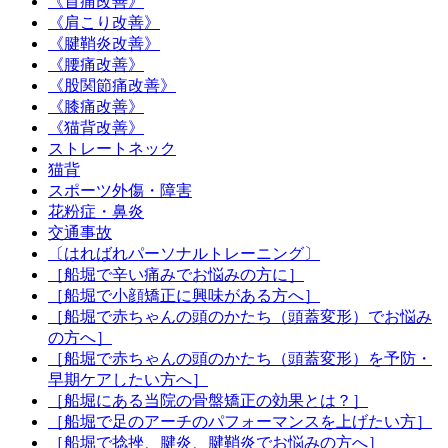
《首痛改善》
《肩こり改善》
《腱鞘炎改善》
《腰痛改善》
《股関節痛改善》
《膝痛改善》
《猫背改善》
ストレートネック
猫背
スポーツ外傷・障害
花粉症・鼻炎
交通事故
〔はればれパーソナルトレーニング〕
［船堀で辛い痛みでお悩みの方に］
［船堀で小顔矯正に興味がある方へ］
［船堀で赤ちゃんの頭のかたち（頭蓋変形）でお悩み
の方へ］
［船堀で赤ちゃんの頭のかたち（頭蓋変形）を予防・
早期ケアしたい方へ］
［船堀にある当院の骨盤矯正の効果とは？］
［船堀で足のアーチのパフォーマンスを上げたい方］
［船堀で捻挫、腱炎、腱鞘炎でお悩みの方へ］