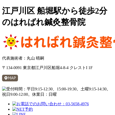
江戸川区 船堀駅から徒歩2分
のはればれ鍼灸整骨院
代表施術者：丸山 晴嗣
〒134-0091 東京都江戸川区船堀4-8-4 クレストI 1F