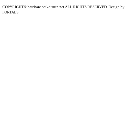
COPYRIGHT© harebare-seikotsuin.net ALL RIGHTS RESERVED. Design by
PORTALS