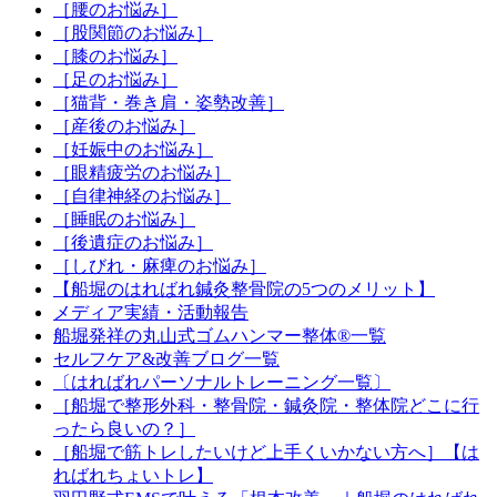
［腰のお悩み］
［股関節のお悩み］
［膝のお悩み］
［足のお悩み］
［猫背・巻き肩・姿勢改善］
［産後のお悩み］
［妊娠中のお悩み］
［眼精疲労のお悩み］
［自律神経のお悩み］
［睡眠のお悩み］
［後遺症のお悩み］
［しびれ・麻痺のお悩み］
【船堀のはればれ鍼灸整骨院の5つのメリット】
メディア実績・活動報告
船堀発祥の丸山式ゴムハンマー整体®︎一覧
セルフケア&改善ブログ一覧
〔はればれパーソナルトレーニング一覧〕
［船堀で整形外科・整骨院・鍼灸院・整体院どこに行
ったら良いの？］
［船堀で筋トレしたいけど上手くいかない方へ］【は
ればれちょいトレ】