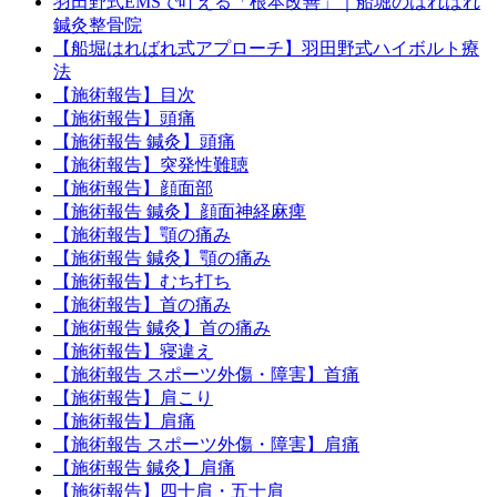
羽田野式EMSで叶える「根本改善」｜船堀のはればれ
鍼灸整骨院
【船堀はればれ式アプローチ】羽田野式ハイボルト療
法
【施術報告】目次
【施術報告】頭痛
【施術報告 鍼灸】頭痛
【施術報告】突発性難聴
【施術報告】顔面部
【施術報告 鍼灸】顔面神経麻痺
【施術報告】顎の痛み
【施術報告 鍼灸】顎の痛み
【施術報告】むち打ち
【施術報告】首の痛み
【施術報告 鍼灸】首の痛み
【施術報告】寝違え
【施術報告 スポーツ外傷・障害】首痛
【施術報告】肩こり
【施術報告】肩痛
【施術報告 スポーツ外傷・障害】肩痛
【施術報告 鍼灸】肩痛
【施術報告】四十肩・五十肩