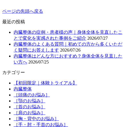
ページの先頭へ戻る
最近の投稿
内臓整体の症例・患者様の声｜身体全体を見直したこ
とで変化を実感された事例をご紹介
2026/07/27
内臓整体のよくある質問｜初めての方から多くいただ
く疑問にお答えします
2026/07/26
内臓整体はどんな方におすすめ？身体全体を見直した
い方へ
2026/07/25
カテゴリー
【初回限定｜体験トライアル】
内臓整体
［頭痛のお悩み］
［顎のお悩み］
［首のお悩み］
［肩のお悩み］
［胸・背中のお悩み］
［手・肘・手首のお悩み］