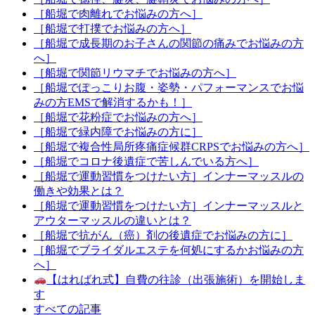
［船堀で肉離れでお悩みの方へ］
［船堀で打撲でお悩みの方へ］
［船堀で成長期のお子さんの関節の痛みでお悩みの方
へ］
［船堀で関節リウマチでお悩みの方へ］
［船堀でぽっこりお腹・姿勢・パフォーマンスでお悩
みの方EMSで解消するかも！］
［船堀で花粉症でお悩みの方へ］
［船堀で緑内障でお悩みの方に］
［船堀で複合性局所疼痛症候群CRPSでお悩みの方へ］
［船堀でコロナ後遺症で苦しんでいる方へ］
［船堀で運動習慣をつけたい方］インナーマッスルの
働きや効果とは？
［船堀で運動習慣をつけたい方］インナーマッスルと
アウターマッスルの違いとは？
［船堀で抗がん（癌）剤の後遺症でお悩みの方に］
［船堀でブライダルエステを何処にするかお悩みの方
へ］
【はればれ式】自費の往診（出張施術）を開始しま
す
すべての記事