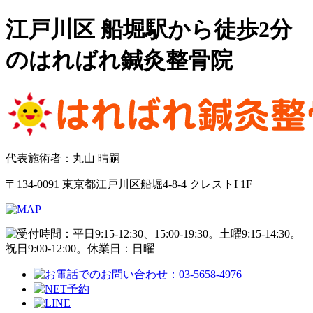
江戸川区 船堀駅から徒歩2分
のはればれ鍼灸整骨院
代表施術者：丸山 晴嗣
〒134-0091 東京都江戸川区船堀4-8-4 クレストI 1F