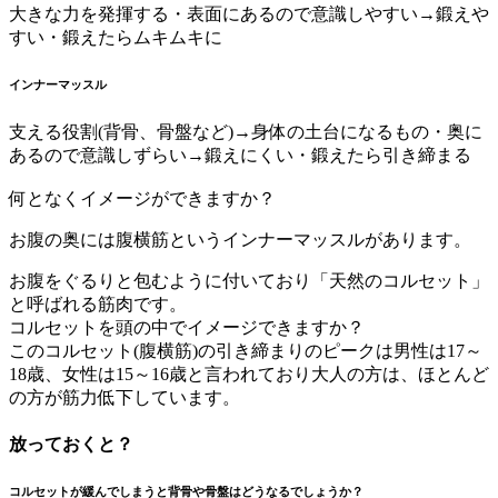
大きな力を発揮する・表面にあるので意識しやすい→鍛えや
すい・鍛えたらムキムキに
インナーマッスル
支える役割(背骨、骨盤など)→身体の土台になるもの・奥に
あるので意識しずらい→鍛えにくい・鍛えたら引き締まる
何となくイメージができますか？
お腹の奥には腹横筋というインナーマッスルがあります。
お腹をぐるりと包むように付いており「天然のコルセット」
と呼ばれる筋肉です。
コルセットを頭の中でイメージできますか？
このコルセット(腹横筋)の引き締まりのピークは男性は17～
18歳、女性は15～16歳と言われており大人の方は、ほとんど
の方が筋力低下しています。
放っておくと？
コルセットが緩んでしまうと背骨や骨盤はどうなるでしょうか？