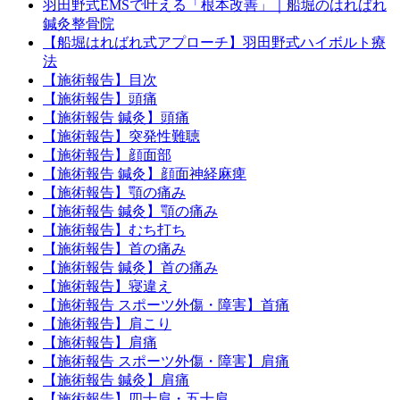
羽田野式EMSで叶える「根本改善」｜船堀のはればれ
鍼灸整骨院
【船堀はればれ式アプローチ】羽田野式ハイボルト療
法
【施術報告】目次
【施術報告】頭痛
【施術報告 鍼灸】頭痛
【施術報告】突発性難聴
【施術報告】顔面部
【施術報告 鍼灸】顔面神経麻痺
【施術報告】顎の痛み
【施術報告 鍼灸】顎の痛み
【施術報告】むち打ち
【施術報告】首の痛み
【施術報告 鍼灸】首の痛み
【施術報告】寝違え
【施術報告 スポーツ外傷・障害】首痛
【施術報告】肩こり
【施術報告】肩痛
【施術報告 スポーツ外傷・障害】肩痛
【施術報告 鍼灸】肩痛
【施術報告】四十肩・五十肩