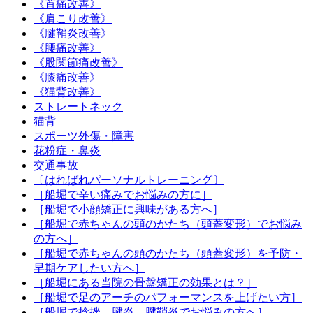
《首痛改善》
《肩こり改善》
《腱鞘炎改善》
《腰痛改善》
《股関節痛改善》
《膝痛改善》
《猫背改善》
ストレートネック
猫背
スポーツ外傷・障害
花粉症・鼻炎
交通事故
〔はればれパーソナルトレーニング〕
［船堀で辛い痛みでお悩みの方に］
［船堀で小顔矯正に興味がある方へ］
［船堀で赤ちゃんの頭のかたち（頭蓋変形）でお悩み
の方へ］
［船堀で赤ちゃんの頭のかたち（頭蓋変形）を予防・
早期ケアしたい方へ］
［船堀にある当院の骨盤矯正の効果とは？］
［船堀で足のアーチのパフォーマンスを上げたい方］
［船堀で捻挫、腱炎、腱鞘炎でお悩みの方へ］