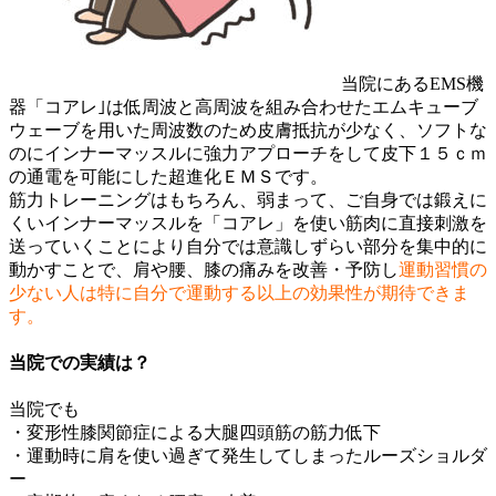
当院にあるEMS機
器「コアレ｣は低周波と高周波を組み合わせたエムキューブ
ウェーブを用いた周波数のため皮膚抵抗が少なく、ソフトな
のにインナーマッスルに強力アプローチをして皮下１５ｃｍ
の通電を可能にした超進化ＥＭＳです。
筋力トレーニングはもちろん、弱まって、ご自身では鍛えに
くいインナーマッスルを「コアレ」を使い筋肉に直接刺激を
送っていくことにより自分では意識しずらい部分を集中的に
動かすことで、肩や腰、膝の痛みを改善・予防し
運動習慣の
少ない人は特に自分で運動する以上の効果性が期待できま
す。
当院での実績は？
当院でも
・変形性膝関節症による大腿四頭筋の筋力低下
・運動時に肩を使い過ぎて発生してしまったルーズショルダ
ー