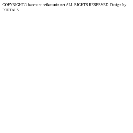
COPYRIGHT© harebare-seikotsuin.net ALL RIGHTS RESERVED. Design by
PORTALS