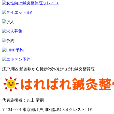
江戸川区 船堀駅から徒歩2分のはればれ鍼灸整骨院
代表施術者：丸山 晴嗣
〒134-0091 東京都江戸川区船堀4-8-4 クレストI 1F