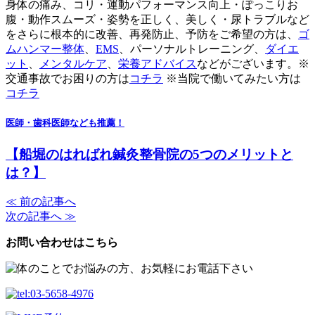
身体の痛み、コリ・運動パフォーマンス向上・ぽっこりお
腹・動作スムーズ・姿勢を正しく、美しく・尿トラブルなど
をさらに根本的に改善、再発防止、予防をご希望の方は、
ゴ
ムハンマー整体
、
EMS
、パーソナルトレーニング、
ダイエ
ット
、
メンタルケア
、
栄養アドバイス
などがございます。※
交通事故でお困りの方は
コチラ
※当院で働いてみたい方は
コチラ
医師・歯科医師なども推薦！
【船堀のはればれ鍼灸整骨院の5つのメリットと
は？】
≪ 前の記事へ
次の記事へ ≫
お問い合わせはこちら