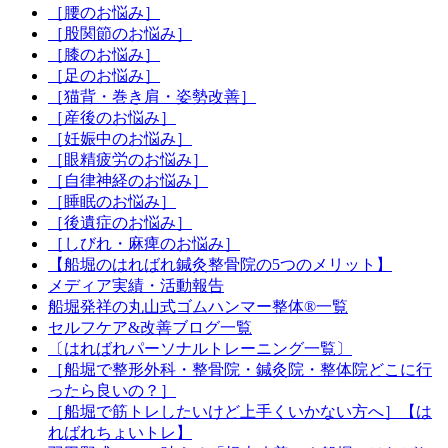
［腰のお悩み］
［股関節のお悩み］
［膝のお悩み］
［足のお悩み］
［猫背・巻き肩・姿勢改善］
［産後のお悩み］
［妊娠中のお悩み］
［眼精疲労のお悩み］
［自律神経のお悩み］
［睡眠のお悩み］
［後遺症のお悩み］
［しびれ・麻痺のお悩み］
【船堀のはればれ鍼灸整骨院の5つのメリット】
メディア実績・活動報告
船堀発祥の丸山式ゴムハンマー整体®︎一覧
セルフケア&改善ブログ一覧
〔はればれパーソナルトレーニング一覧〕
［船堀で整形外科・整骨院・鍼灸院・整体院どこに行
ったら良いの？］
［船堀で筋トレしたいけど上手くいかない方へ］【は
ればれちょいトレ】