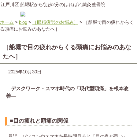
江戸川区 船堀駅から徒歩2分のはればれ鍼灸整骨院
ホーム
>
blog
>
［眼精疲労のお悩み］
>
［
船堀で目の疲れからく
る頭痛にお悩みのあなたへ］
［
船堀で目の疲れからくる頭痛にお悩みのあな
たへ］
2025年10月30日
―デスクワーク・スマホ時代の「現代型頭痛」を根本改
善―
■目の疲れと頭痛の関係
最近、パソコンやスマホを長時間見ると「目の奥が重い」