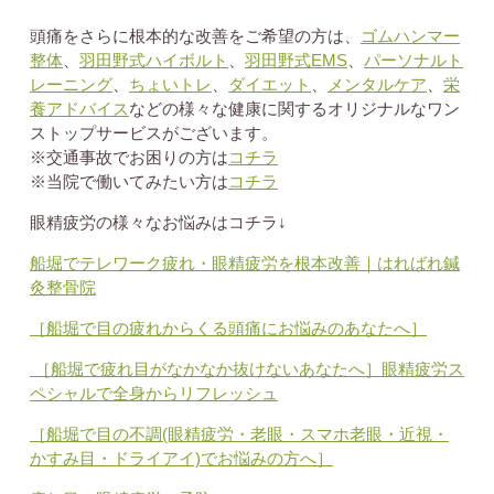
頭痛をさらに根本的な改善をご希望の方は、
ゴムハンマー
整体
、
羽田野式ハイボルト
、
羽田野式EMS
、
パーソナルト
レーニング
、
ちょいトレ
、
ダイエット
、
メンタルケア
、
栄
養アドバイス
などの様々な健康に関するオリジナルなワン
ストップサービスがございます。
※交通事故でお困りの方は
コチラ
※当院で働いてみたい方は
コチラ
眼精疲労の様々なお悩みはコチラ↓
船堀でテレワーク疲れ・眼精疲労を根本改善｜はればれ鍼
灸整骨院
［
船堀で目の疲れからくる頭痛にお悩みのあなたへ］
［船堀で疲れ目がなかなか抜けないあなたへ］眼精疲労ス
ペシャルで全身からリフレッシュ
［船堀で目の不調(眼精疲労・老眼・スマホ老眼・近視・
かすみ目・ドライアイ)でお悩みの方へ］