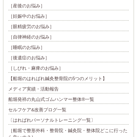
［産後のお悩み］
［妊娠中のお悩み］
［眼精疲労のお悩み］
［自律神経のお悩み］
［睡眠のお悩み］
［後遺症のお悩み］
［しびれ・麻痺のお悩み］
【船堀のはればれ鍼灸整骨院の5つのメリット】
メディア実績・活動報告
船堀発祥の丸山式ゴムハンマー整体®︎一覧
セルフケア&改善ブログ一覧
〔はればれパーソナルトレーニング一覧〕
［船堀で整形外科・整骨院・鍼灸院・整体院どこに行った