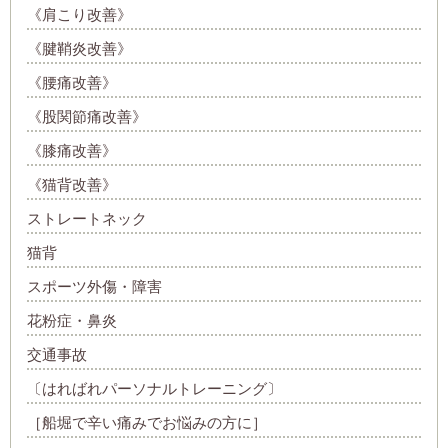
《肩こり改善》
《腱鞘炎改善》
《腰痛改善》
《股関節痛改善》
《膝痛改善》
《猫背改善》
ストレートネック
猫背
スポーツ外傷・障害
花粉症・鼻炎
交通事故
〔はればれパーソナルトレーニング〕
［船堀で辛い痛みでお悩みの方に］