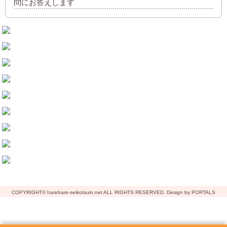
問にお答えします
COPYRIGHT© harebare-seikotsuin.net ALL RIGHTS RESERVED. Design by PORTALS