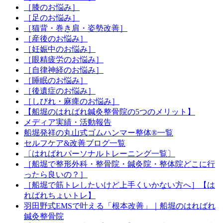
［膝のお悩み］
［足のお悩み］
［猫背・巻き肩・姿勢改善］
［産後のお悩み］
［妊娠中のお悩み］
［眼精疲労のお悩み］
［自律神経のお悩み］
［睡眠のお悩み］
［後遺症のお悩み］
［しびれ・麻痺のお悩み］
【船堀のはればれ鍼灸整骨院の5つのメリット】
メディア実績・活動報告
船堀発祥の丸山式ゴムハンマー整体®︎一覧
セルフケア&改善ブログ一覧
〔はればれパーソナルトレーニング一覧〕
［船堀で整形外科・整骨院・鍼灸院・整体院どこに行
ったら良いの？］
［船堀で筋トレしたいけど上手くいかない方へ］【は
ればれちょいトレ】
羽田野式EMSで叶える「根本改善」｜船堀のはればれ
鍼灸整骨院