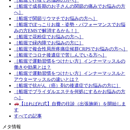
［船堀で打撲でお悩みの方へ］
［船堀で成長期のお子さんの関節の痛みでお悩みの方
へ］
［船堀で関節リウマチでお悩みの方へ］
［船堀でぽっこりお腹・姿勢・パフォーマンスでお悩
みの方EMSで解消するかも！］
［船堀で花粉症でお悩みの方へ］
［船堀で緑内障でお悩みの方に］
［船堀で複合性局所疼痛症候群CRPSでお悩みの方へ］
［船堀でコロナ後遺症で苦しんでいる方へ］
［船堀で運動習慣をつけたい方］インナーマッスルの
働きや効果とは？
［船堀で運動習慣をつけたい方］インナーマッスルと
アウターマッスルの違いとは？
［船堀で抗がん（癌）剤の後遺症でお悩みの方に］
［船堀でブライダルエステを何処にするかお悩みの方
へ］
【はればれ式】自費の往診（出張施術）を開始しま
す
すべての記事
メタ情報