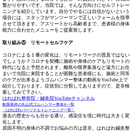
繋がりやすいです。当院では、そんな方向けにセルフトレー
ニングを紹介しています。自分でやるには自信がないという
場合には、スタッフがマンツーマンで正しいフォームを指導
させて頂きます。アスリートから高齢者まで、患者様の身体
能力に合わせたメニューをご提案致します。
取り組み⑤ リモートセルフケア
コロナによる１番の変化は、リモートワークの普及ではない
でしょうか？コロナを契機に施術や身体のケアもリモートの
時代になると予想されます。離島や限界集落など遠方にお住
まいで当院に来院することが困難な患者様にも、施術と同等
のケアが出来るようゴムハンマー整体の動画をYouTube上で
紹介しております。症状別に分類してありますので、是非検
索してみて下さい。
はればれ整骨院・鍼灸院YouTubeチャンネル
船堀発祥の丸山式ゴムハンマー整体®︎一覧
〔はればれパーソナルトレーニング一覧〕
過去の歴史からも分かる通り、感染症を境に時代は大きく変
化します。
原因不明の身体の不調でお悩みの方は是非、はればれ鍼灸整