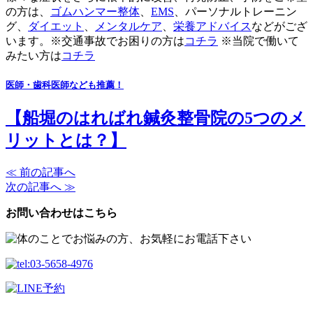
の方は、
ゴムハンマー整体
、
EMS
、パーソナルトレーニン
グ、
ダイエット
、
メンタルケア
、
栄養アドバイス
などがござ
います。※交通事故でお困りの方は
コチラ
※当院で働いて
みたい方は
コチラ
医師・歯科医師なども推薦！
【船堀のはればれ鍼灸整骨院の5つのメ
リットとは？】
≪ 前の記事へ
次の記事へ ≫
お問い合わせはこちら