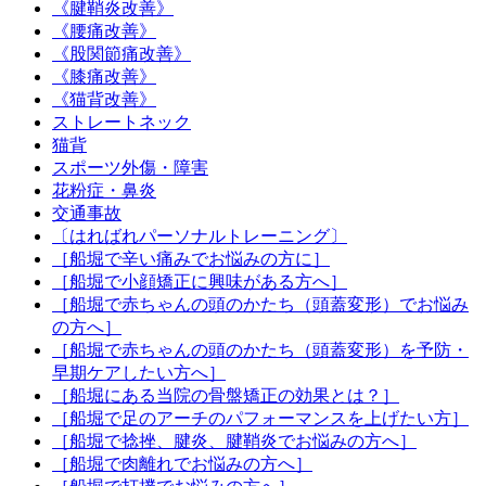
《腱鞘炎改善》
《腰痛改善》
《股関節痛改善》
《膝痛改善》
《猫背改善》
ストレートネック
猫背
スポーツ外傷・障害
花粉症・鼻炎
交通事故
〔はればれパーソナルトレーニング〕
［船堀で辛い痛みでお悩みの方に］
［船堀で小顔矯正に興味がある方へ］
［船堀で赤ちゃんの頭のかたち（頭蓋変形）でお悩み
の方へ］
［船堀で赤ちゃんの頭のかたち（頭蓋変形）を予防・
早期ケアしたい方へ］
［船堀にある当院の骨盤矯正の効果とは？］
［船堀で足のアーチのパフォーマンスを上げたい方］
［船堀で捻挫、腱炎、腱鞘炎でお悩みの方へ］
［船堀で肉離れでお悩みの方へ］