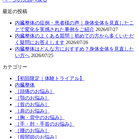
最近の投稿
内臓整体の症例・患者様の声｜身体全体を見直したこ
とで変化を実感された事例をご紹介
2026/07/27
内臓整体のよくある質問｜初めての方から多くいただ
く疑問にお答えします
2026/07/26
内臓整体はどんな方におすすめ？身体全体を見直した
い方へ
2026/07/25
カテゴリー
【初回限定｜体験トライアル】
内臓整体
［頭痛のお悩み］
［顎のお悩み］
［首のお悩み］
［肩のお悩み］
［胸・背中のお悩み］
［手・肘・手首のお悩み］
［腰のお悩み］
［股関節のお悩み］