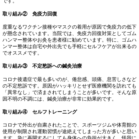
です。
取り組み② 免疫力回復
度重なるワクチン接種やマスクの着用が原因で免疫力の低下
が懸念されています。当院では、免疫力回復対策としてゴム
ハンマー整体やお灸を患者様に勧めています。特に、ゴムハ
ンマー整体は自宅や外出先でも手軽にセルフケアが出来るの
でオススメです。
取り組み③ 不定愁訴への鍼灸治療
コロナ後遺症で最も多いのが、倦怠感、頭痛、息苦しさなど
の不定愁訴です。原因がハッキリとせず医療機関を訪れても
「異常なし」で済まされてしまうことが多いです。そんな原
因不明の不調には、鍼灸治療が非常に効果的です。
取り組み④ セルフトレーニング
コロナで外出が自粛されたことで、スポーツジムや体育館の
使用が制限され運動習慣が途絶えてしまった方が多いと思い
ます。急に再開するにしても身体への負担が大きく、怪我に