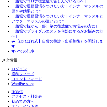
［船堀でコロナ後遺症で苦しんでいる方へ］
［船堀で運動習慣をつけたい方］インナーマッスルの
働きや効果とは？
［船堀で運動習慣をつけたい方］インナーマッスルと
アウターマッスルの違いとは？
［船堀で抗がん（癌）剤の後遺症でお悩みの方に］
［船堀でブライダルエステを何処にするかお悩みの方
へ］
🚗【はればれ式】自費の往診（出張施術）を開始しま
す
すべての記事
メタ情報
ログイン
投稿フィード
コメントフィード
WordPress.org
HOME
アクセス・料金表
初めての方へ
オンライン予約