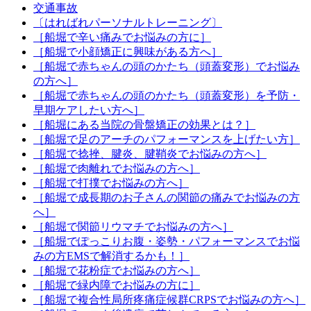
交通事故
〔はればれパーソナルトレーニング〕
［船堀で辛い痛みでお悩みの方に］
［船堀で小顔矯正に興味がある方へ］
［船堀で赤ちゃんの頭のかたち（頭蓋変形）でお悩み
の方へ］
［船堀で赤ちゃんの頭のかたち（頭蓋変形）を予防・
早期ケアしたい方へ］
［船堀にある当院の骨盤矯正の効果とは？］
［船堀で足のアーチのパフォーマンスを上げたい方］
［船堀で捻挫、腱炎、腱鞘炎でお悩みの方へ］
［船堀で肉離れでお悩みの方へ］
［船堀で打撲でお悩みの方へ］
［船堀で成長期のお子さんの関節の痛みでお悩みの方
へ］
［船堀で関節リウマチでお悩みの方へ］
［船堀でぽっこりお腹・姿勢・パフォーマンスでお悩
みの方EMSで解消するかも！］
［船堀で花粉症でお悩みの方へ］
［船堀で緑内障でお悩みの方に］
［船堀で複合性局所疼痛症候群CRPSでお悩みの方へ］