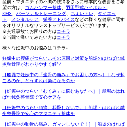
産前・マタニティの不調の腰痛をさらに根本的な改善をご希
望の方は、
ゴムハンマー整体
、
羽田野式ハイボルト
、
EMS
、
パーソナルトレーニング
、
ちょいトレ
、
ダイエッ
ト
、
メンタルケア
、
栄養アドバイス
などの様々な健康に関す
るオリジナルなワンストップサービスがございます。
※交通事故でお困りの方は
コチラ
※当院で働いてみたい方は
コチラ
様々な妊娠中のお悩みはコチラ↓
妊娠中の腰痛がつらい…その原因と対策を船堀のはればれ鍼
灸整骨院がわかりやすく解説
［船堀で妊娠中の「坐骨の痛み」でお困りの方へ］｜なぜ起
こるのか、どうすれば楽になるのか
［妊娠中のつらい「むくみ」に悩むあなたへ］｜船堀のはれ
ばれ鍼灸整骨院で安心ケアを
［妊娠中のつらい頭痛、我慢しないで。］船堀・はればれ鍼
灸整骨院で安心のマタニティ整体を
［妊娠中の恥骨の痛み、ガマンしないで！］｜船堀のはれば