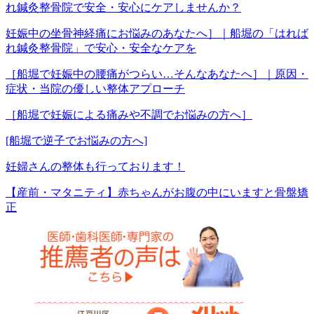
れ鍼灸整骨院で安全・安心にケアしませんか？
妊娠中の坐骨神経痛にお悩みのあなたへ］｜船堀の「はれば
れ鍼灸整骨院」で安心・安全なケアを
［船堀で妊娠中の腰痛がつらい…そんなあなたへ］｜原因・
症状・当院の優しい整体アプローチ
［船堀で妊娠による痛みや不調でお悩みの方へ］
[船堀で逆子でお悩みの方へ]
妊婦さんの整体も行っております！
【産前・マタニティ】赤ちゃんがお腹の中にいますと骨盤矯
正