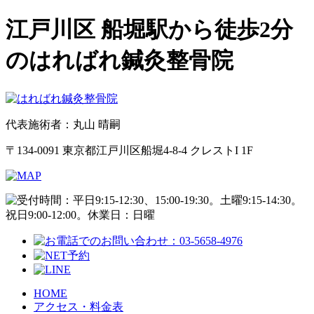
江戸川区 船堀駅から徒歩2分
のはればれ鍼灸整骨院
代表施術者：丸山 晴嗣
〒134-0091 東京都江戸川区船堀4-8-4 クレストI 1F
HOME
アクセス・料金表