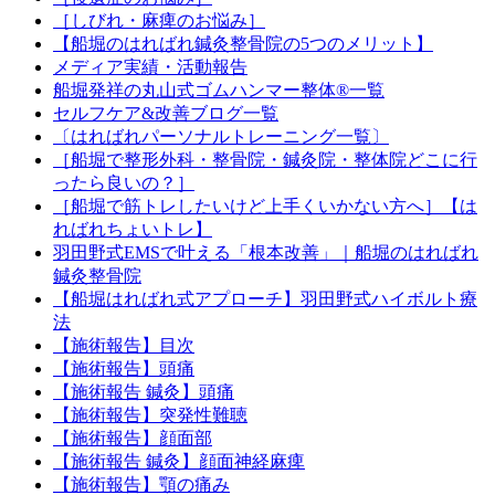
［しびれ・麻痺のお悩み］
【船堀のはればれ鍼灸整骨院の5つのメリット】
メディア実績・活動報告
船堀発祥の丸山式ゴムハンマー整体®︎一覧
セルフケア&改善ブログ一覧
〔はればれパーソナルトレーニング一覧〕
［船堀で整形外科・整骨院・鍼灸院・整体院どこに行
ったら良いの？］
［船堀で筋トレしたいけど上手くいかない方へ］【は
ればれちょいトレ】
羽田野式EMSで叶える「根本改善」｜船堀のはればれ
鍼灸整骨院
【船堀はればれ式アプローチ】羽田野式ハイボルト療
法
【施術報告】目次
【施術報告】頭痛
【施術報告 鍼灸】頭痛
【施術報告】突発性難聴
【施術報告】顔面部
【施術報告 鍼灸】顔面神経麻痺
【施術報告】顎の痛み