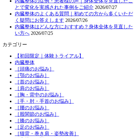
内臓整体の症例・患者様の声｜身体全体を見直したこ
とで変化を実感された事例をご紹介
2026/07/27
内臓整体のよくある質問｜初めての方から多くいただ
く疑問にお答えします
2026/07/26
内臓整体はどんな方におすすめ？身体全体を見直した
い方へ
2026/07/25
カテゴリー
【初回限定｜体験トライアル】
内臓整体
［頭痛のお悩み］
［顎のお悩み］
［首のお悩み］
［肩のお悩み］
［胸・背中のお悩み］
［手・肘・手首のお悩み］
［腰のお悩み］
［股関節のお悩み］
［膝のお悩み］
［足のお悩み］
［猫背・巻き肩・姿勢改善］