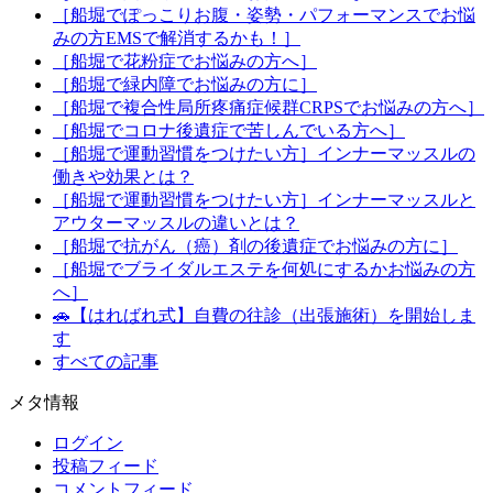
［船堀でぽっこりお腹・姿勢・パフォーマンスでお悩
みの方EMSで解消するかも！］
［船堀で花粉症でお悩みの方へ］
［船堀で緑内障でお悩みの方に］
［船堀で複合性局所疼痛症候群CRPSでお悩みの方へ］
［船堀でコロナ後遺症で苦しんでいる方へ］
［船堀で運動習慣をつけたい方］インナーマッスルの
働きや効果とは？
［船堀で運動習慣をつけたい方］インナーマッスルと
アウターマッスルの違いとは？
［船堀で抗がん（癌）剤の後遺症でお悩みの方に］
［船堀でブライダルエステを何処にするかお悩みの方
へ］
🚗【はればれ式】自費の往診（出張施術）を開始しま
す
すべての記事
メタ情報
ログイン
投稿フィード
コメントフィード