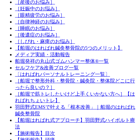
［産後のお悩み］
［妊娠中のお悩み］
［眼精疲労のお悩み］
［自律神経のお悩み］
［睡眠のお悩み］
［後遺症のお悩み］
［しびれ・麻痺のお悩み］
【船堀のはればれ鍼灸整骨院の5つのメリット】
メディア実績・活動報告
船堀発祥の丸山式ゴムハンマー整体®︎一覧
セルフケア&改善ブログ一覧
〔はればれパーソナルトレーニング一覧〕
［船堀で整形外科・整骨院・鍼灸院・整体院どこに行
ったら良いの？］
［船堀で筋トレしたいけど上手くいかない方へ］【は
ればれちょいトレ】
羽田野式EMSで叶える「根本改善」｜船堀のはればれ
鍼灸整骨院
【船堀はればれ式アプローチ】羽田野式ハイボルト療
法
【施術報告】目次
【施術報告】頭痛