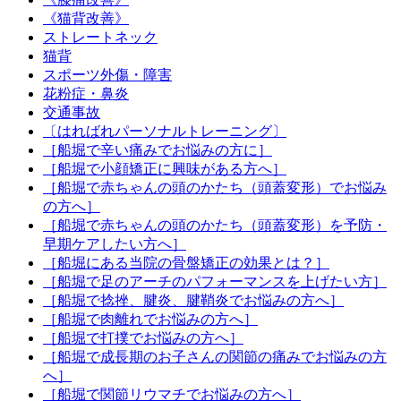
《猫背改善》
ストレートネック
猫背
スポーツ外傷・障害
花粉症・鼻炎
交通事故
〔はればれパーソナルトレーニング〕
［船堀で辛い痛みでお悩みの方に］
［船堀で小顔矯正に興味がある方へ］
［船堀で赤ちゃんの頭のかたち（頭蓋変形）でお悩み
の方へ］
［船堀で赤ちゃんの頭のかたち（頭蓋変形）を予防・
早期ケアしたい方へ］
［船堀にある当院の骨盤矯正の効果とは？］
［船堀で足のアーチのパフォーマンスを上げたい方］
［船堀で捻挫、腱炎、腱鞘炎でお悩みの方へ］
［船堀で肉離れでお悩みの方へ］
［船堀で打撲でお悩みの方へ］
［船堀で成長期のお子さんの関節の痛みでお悩みの方
へ］
［船堀で関節リウマチでお悩みの方へ］