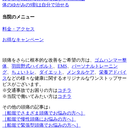
体のゆがみの9割は自分で治せる
当院のメニュー
料金・アクセス
お得なキャンペーン
頭痛をさらに根本的な改善をご希望の方は、
ゴムハンマー整
体
、
羽田野式ハイボルト
、
EMS
、
パーソナルトレーニン
グ
、
ちょいトレ
、
ダイエット
、
メンタルケア
、
栄養アドバイ
ス
などの様々な健康に関するオリジナルなワンストップサー
ビスがございます。
※交通事故でお困りの方は
コチラ
※当院で働いてみたい方は
コチラ
その他の頭痛の記事は↓
［船堀でさまざま頭痛でお悩みの方へ］
［船堀で慢性頭痛にお悩みの方へ］
［船堀で緊張型頭痛でお悩みの方へ］