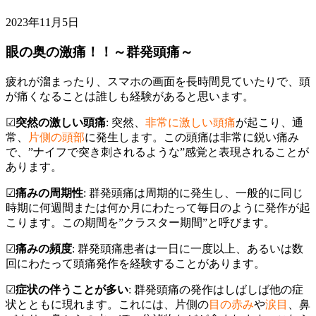
2023年11月5日
眼の奥の激痛！！～群発頭痛～
疲れが溜まったり、スマホの画面を長時間見ていたりで、頭
が痛くなることは誰しも経験があると思います。
☑︎
突然の激しい頭痛
: 突然、
非常に激しい頭痛
が起こり、通
常、
片側の頭部
に発生します。この頭痛は非常に鋭い痛み
で、”ナイフで突き刺されるような”感覚と表現されることが
あります。
☑︎
痛みの周期性
: 群発頭痛は周期的に発生し、一般的に同じ
時期に何週間または何か月にわたって毎日のように発作が起
こります。この期間を”クラスター期間”と呼びます。
☑︎
痛みの頻度
: 群発頭痛患者は一日に一度以上、あるいは数
回にわたって頭痛発作を経験することがあります。
☑︎
症状の伴うことが多い
: 群発頭痛の発作はしばしば他の症
状とともに現れます。これには、片側の
目の赤み
や
涙目
、鼻