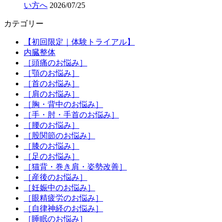
い方へ
2026/07/25
カテゴリー
【初回限定｜体験トライアル】
内臓整体
［頭痛のお悩み］
［顎のお悩み］
［首のお悩み］
［肩のお悩み］
［胸・背中のお悩み］
［手・肘・手首のお悩み］
［腰のお悩み］
［股関節のお悩み］
［膝のお悩み］
［足のお悩み］
［猫背・巻き肩・姿勢改善］
［産後のお悩み］
［妊娠中のお悩み］
［眼精疲労のお悩み］
［自律神経のお悩み］
［睡眠のお悩み］