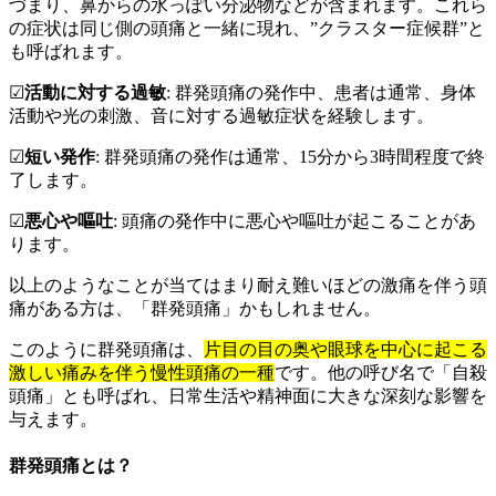
づまり、鼻からの水っぽい分泌物などが含まれます。これら
の症状は同じ側の頭痛と一緒に現れ、”クラスター症候群”と
も呼ばれます。
☑︎
活動に対する過敏
: 群発頭痛の発作中、患者は通常、身体
活動や光の刺激、音に対する過敏症状を経験します。
☑︎
短い発作
: 群発頭痛の発作は通常、15分から3時間程度で終
了します。
☑︎
悪心や嘔吐
: 頭痛の発作中に悪心や嘔吐が起こることがあ
ります。
以上のようなことが当てはまり耐え難いほどの激痛を伴う頭
痛がある方は、「群発頭痛」かもしれません。
このように群発頭痛は、
片目の目の奥や眼球を中心に起こる
激しい痛みを伴う慢性頭痛の一種
です。他の呼び名で
「自殺
頭痛」とも呼ばれ、日常生活や精神面に大きな深刻な影響を
与えます。
群発頭痛とは？