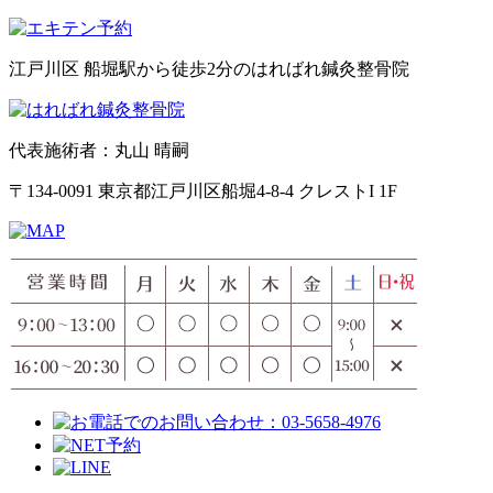
江戸川区 船堀駅から徒歩2分のはればれ鍼灸整骨院
代表施術者：丸山 晴嗣
〒134-0091 東京都江戸川区船堀4-8-4 クレストI 1F