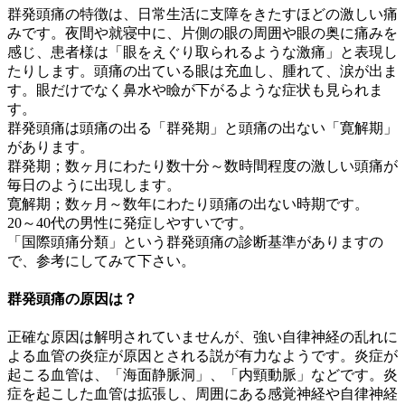
群発頭痛の特徴は、日常生活に支障をきたすほどの激しい痛
みです。夜間や就寝中に、片側の眼の周囲や眼の奥に痛みを
感じ、患者様は「眼をえぐり取られるような激痛」と表現し
たりします。頭痛の出ている眼は充血し、腫れて、涙が出ま
す。眼だけでなく鼻水や瞼が下がるような症状も見られま
す。
群発頭痛は頭痛の出る「群発期」と頭痛の出ない「寛解期」
があります。
群発期；数ヶ月にわたり数十分～数時間程度の激しい頭痛が
毎日のように出現します。
寛解期；数ヶ月～数年にわたり頭痛の出ない時期です。
20～40代の男性に発症しやすいです。
「国際頭痛分類」という群発頭痛の診断基準がありますの
で、参考にしてみて下さい。
群発頭痛の原因は？
正確な原因は解明されていませんが、強い自律神経の乱れに
よる血管の炎症が原因とされる説が有力なようです。炎症が
起こる血管は、「海面静脈洞」、「内頸動脈」などです。炎
症を起こした血管は拡張し、周囲にある感覚神経や自律神経