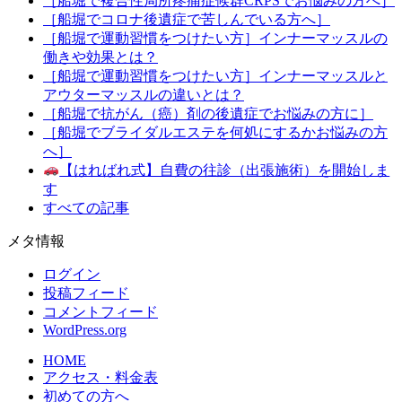
［船堀で複合性局所疼痛症候群CRPSでお悩みの方へ］
［船堀でコロナ後遺症で苦しんでいる方へ］
［船堀で運動習慣をつけたい方］インナーマッスルの
働きや効果とは？
［船堀で運動習慣をつけたい方］インナーマッスルと
アウターマッスルの違いとは？
［船堀で抗がん（癌）剤の後遺症でお悩みの方に］
［船堀でブライダルエステを何処にするかお悩みの方
へ］
【はればれ式】自費の往診（出張施術）を開始しま
す
すべての記事
メタ情報
ログイン
投稿フィード
コメントフィード
WordPress.org
HOME
アクセス・料金表
初めての方へ