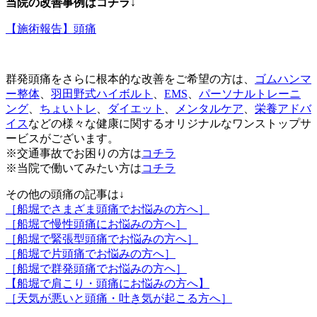
当院の改善事例はコチラ↓
【施術報告】頭痛
群発頭痛をさらに根本的な改善をご希望の方は、
ゴムハンマ
ー整体
、
羽田野式ハイボルト
、
EMS
、
パーソナルトレーニ
ング
、
ちょいトレ
、
ダイエット
、
メンタルケア
、
栄養アドバ
イス
などの様々な健康に関するオリジナルなワンストップサ
ービスがございます。
※交通事故でお困りの方は
コチラ
※当院で働いてみたい方は
コチラ
その他の頭痛の記事は↓
［船堀でさまざま頭痛でお悩みの方へ］
［船堀で慢性頭痛にお悩みの方へ］
［船堀で緊張型頭痛でお悩みの方へ］
［船堀で片頭痛でお悩みの方へ］
［船堀で群発頭痛でお悩みの方へ］
【船堀で肩こり・頭痛にお悩みの方へ】
［天気が悪いと頭痛・吐き気が起こる方へ］