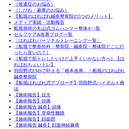
［後遺症のお悩み］
［しびれ・麻痺のお悩み］
【船堀のはればれ鍼灸整骨院の5つのメリット】
メディア実績・活動報告
船堀発祥の丸山式ゴムハンマー整体®︎一覧
セルフケア&改善ブログ一覧
〔はればれパーソナルトレーニング一覧〕
［船堀で整形外科・整骨院・鍼灸院・整体院どこに行
ったら良いの？］
［船堀で筋トレしたいけど上手くいかない方へ］【は
ればれちょいトレ】
羽田野式EMSで叶える「根本改善」｜船堀のはればれ
鍼灸整骨院
【船堀はればれ式アプローチ】羽田野式ハイボルト療
法
【施術報告】目次
【施術報告】頭痛
【施術報告 鍼灸】頭痛
【施術報告】突発性難聴
【施術報告】顔面部
【施術報告 鍼灸】顔面神経麻痺