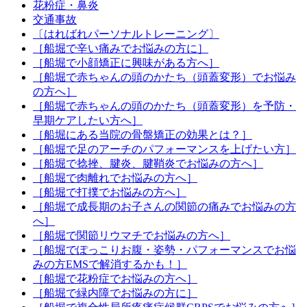
花粉症・鼻炎
交通事故
〔はればれパーソナルトレーニング〕
［船堀で辛い痛みでお悩みの方に］
［船堀で小顔矯正に興味がある方へ］
［船堀で赤ちゃんの頭のかたち（頭蓋変形）でお悩み
の方へ］
［船堀で赤ちゃんの頭のかたち（頭蓋変形）を予防・
早期ケアしたい方へ］
［船堀にある当院の骨盤矯正の効果とは？］
［船堀で足のアーチのパフォーマンスを上げたい方］
［船堀で捻挫、腱炎、腱鞘炎でお悩みの方へ］
［船堀で肉離れでお悩みの方へ］
［船堀で打撲でお悩みの方へ］
［船堀で成長期のお子さんの関節の痛みでお悩みの方
へ］
［船堀で関節リウマチでお悩みの方へ］
［船堀でぽっこりお腹・姿勢・パフォーマンスでお悩
みの方EMSで解消するかも！］
［船堀で花粉症でお悩みの方へ］
［船堀で緑内障でお悩みの方に］