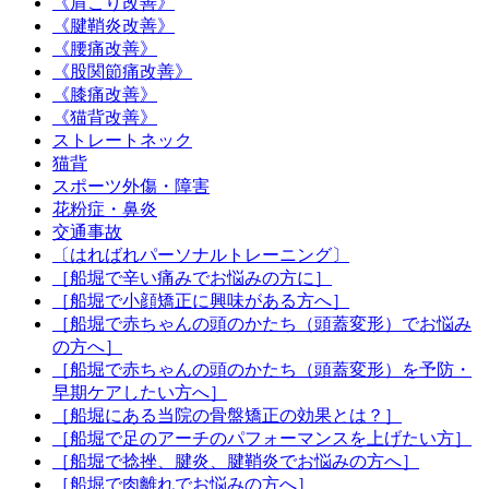
《肩こり改善》
《腱鞘炎改善》
《腰痛改善》
《股関節痛改善》
《膝痛改善》
《猫背改善》
ストレートネック
猫背
スポーツ外傷・障害
花粉症・鼻炎
交通事故
〔はればれパーソナルトレーニング〕
［船堀で辛い痛みでお悩みの方に］
［船堀で小顔矯正に興味がある方へ］
［船堀で赤ちゃんの頭のかたち（頭蓋変形）でお悩み
の方へ］
［船堀で赤ちゃんの頭のかたち（頭蓋変形）を予防・
早期ケアしたい方へ］
［船堀にある当院の骨盤矯正の効果とは？］
［船堀で足のアーチのパフォーマンスを上げたい方］
［船堀で捻挫、腱炎、腱鞘炎でお悩みの方へ］
［船堀で肉離れでお悩みの方へ］