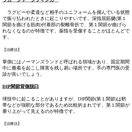
ラグビーや柔道など相手のユニフォームを掴んでいる状態
で振り払われたときに起こりやすいです。深指屈筋腱(第１
関節を曲げる筋肉)付着部の裂離骨折で、第１関節が曲げら
れなくなるのが特徴です。薬指を受傷することがほとんどで
す。
【治療法】
掌側にはノーマンズランドと呼ばれる領域があり、固定期間
中に癒着を起こし障害を残し易い場所です。手の専門医の受
診が良いでしょう。
DIP関節背側脱臼
球技中に起こることがありますが、DIP関節(第１関節)は靭
帯などが強靭な部分であるため比較的まれです。第１関節が
乗り上がって見えるのが特徴です。
【治療法】