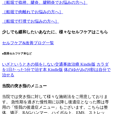
［船堀で捻挫、腱炎、腱鞘炎でお悩みの方へ］
［船堀で肉離れでお悩みの方へ］
［船堀で打撲でお悩みの方へ］
少しでも緩和したいあなたに、様々なセルフケアはこちら
セルフケア&改善ブログ一覧
●院長セルフケア本など
いざというときの損をしない交通事故治療 Kindle版
カラダ
を1日たった5分で治す本 Kindle版
体のゆがみの9割は自分で
治せる
当院の突き指のメニュー
当院では突き指に対して様々な施術法をご用意しておりま
す。 急性期を過ぎた慢性期に以降し後遺症となった際は専
用の「怪我の後遺症メニュー」もございます。こちらは整
体、矯正、RAGハンマー、ハイボルト、EMS、ストレッ