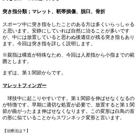
突き指分類；マレット、靭帯損傷、脱臼、骨折
スポーツ中に突き指をしたことのある方は多くいらっしゃる
と思います。安静にしていれば自然に治ることが多いです
が、中には放置していると思わぬ後遺症が残る突き指もあり
ます。今回は突き指を詳しく説明します。
※親指は構造が特殊なため、今回は人差指から小指までの範
囲とします。
まずは、第１関節からです。
マレットフィンガー
球技中に起こりやすいです。第１関節を伸ばせなくなるの
が特徴です。早期に適切な処置が必要で、放置すると第１関
節が曲がったまま伸ばせなくなります。この変形は白鳥の首
の形に似ていることからスワンネック変形と言います。
【治療法は？】