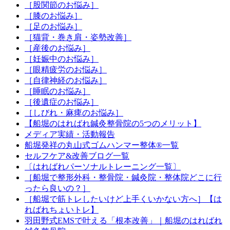
［股関節のお悩み］
［膝のお悩み］
［足のお悩み］
［猫背・巻き肩・姿勢改善］
［産後のお悩み］
［妊娠中のお悩み］
［眼精疲労のお悩み］
［自律神経のお悩み］
［睡眠のお悩み］
［後遺症のお悩み］
［しびれ・麻痺のお悩み］
【船堀のはればれ鍼灸整骨院の5つのメリット】
メディア実績・活動報告
船堀発祥の丸山式ゴムハンマー整体®︎一覧
セルフケア&改善ブログ一覧
〔はればれパーソナルトレーニング一覧〕
［船堀で整形外科・整骨院・鍼灸院・整体院どこに行
ったら良いの？］
［船堀で筋トレしたいけど上手くいかない方へ］【は
ればれちょいトレ】
羽田野式EMSで叶える「根本改善」｜船堀のはればれ