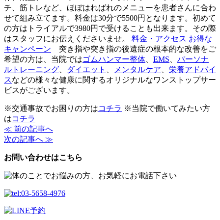
チ、筋トレなど、ほぼはればれのメニューを患者さんに合わ
せて組み立てます。料金は30分で5500円となります。初めて
の方はトライアルで3980円で受けることも出来ます。その際
はスタッフにお伝えくださいませ。
料金・アクセス
お得な
キャンペーン
突き指や突き指の後遺症の根本的な改善をご
希望の方は、当院では
ゴムハンマー整体
、
EMS
、
パーソナ
ルトレーニング
、
ダイエット
、
メンタルケア
、
栄養アドバイ
ス
などの様々な健康に関するオリジナルなワンストップサー
ビスがございます。
※交通事故でお困りの方は
コチラ
※当院で働いてみたい方
は
コチラ
≪ 前の記事へ
次の記事へ ≫
お問い合わせはこちら