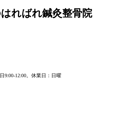
のはればれ鍼灸整骨院