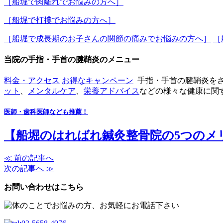
［船堀で肉離れでお悩みの方へ］
［船堀で打撲でお悩みの方へ］
［船堀で成長期のお子さんの関節の痛みでお悩みの方へ］
［
当院の手指・手首の腱鞘炎のメニュー
料金・アクセス
お得なキャンペーン
手指・手首の腱鞘炎を
ット
、
メンタルケア
、
栄養アドバイス
などの様々な健康に関
医師・歯科医師なども推薦！
【船堀のはればれ鍼灸整骨院の5つのメ
≪ 前の記事へ
次の記事へ ≫
お問い合わせはこちら