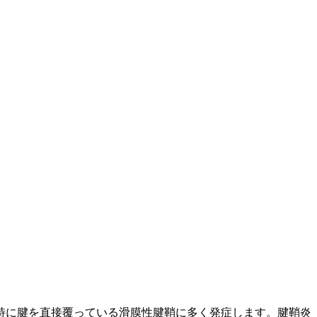
特に腱を直接覆っている滑膜性腱鞘に多く発症します。腱鞘炎