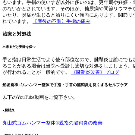
もいます。手指の使いすぎ以外に多いのは、更年期や妊娠・
のないかとされています。そのほか、糖尿病や関節リウマチ
いたり、炎症が生じると治りにくい傾向にあります。関節リ
れています。
【産後の不調】手指の痛み
治療と対処法
出来るだけ安静を保つ
手と指は日常生活でよく使う部位なので、腱鞘炎は誰にでも
ることがある場合は当院へ受診し適切な対処をしましょう。
が行われることが一般的です。
《腱鞘炎改善》ブログ
船堀発祥ゴムハンマー整体で手指・手首の腱鞘炎を良くするセルフケア
以下の
YouTube
動画をご覧下さい。
●腱鞘炎
丸山式ゴムハンマー整体®︎親指の腱鞘炎の改善