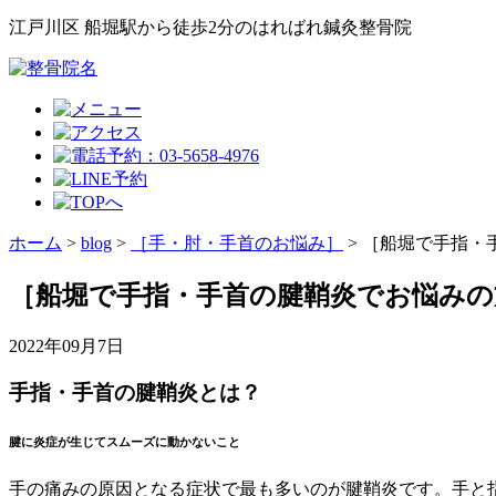
江戸川区 船堀駅から徒歩2分のはればれ鍼灸整骨院
ホーム
>
blog
>
［手・肘・手首のお悩み］
>
［船堀で手指・
［船堀で手指・手首の腱鞘炎でお悩みの
2022年09月7日
手指・手首の腱鞘炎とは？
腱に炎症が生じてスムーズに動かないこと
手の痛みの原因となる症状で最も多いのが腱鞘炎です。手と