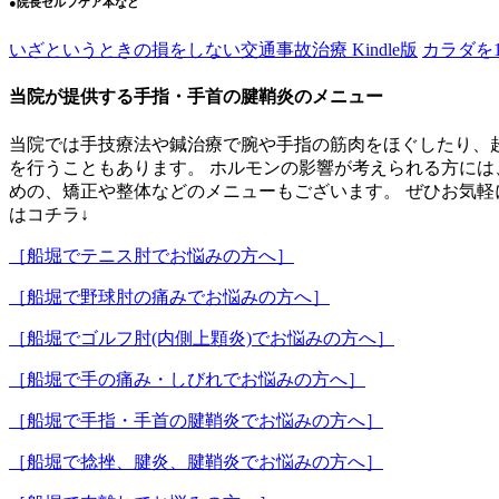
●院長セルフケア本など
いざというときの損をしない交通事故治療 Kindle版
カラダを1
当院が提供する手指・手首の腱鞘炎のメニュー
当院では手技療法や鍼治療で腕や手指の筋肉をほぐしたり、
を行うこともあります。 ホルモンの影響が考えられる方には
めの、矯正や整体などのメニューもございます。 ぜひお気
はコチラ↓
［船堀でテニス肘でお悩みの方へ］
［船堀で野球肘の痛みでお悩みの方へ］
［船堀でゴルフ肘(内側上顆炎)でお悩みの方へ］
［船堀で手の痛み・しびれでお悩みの方へ］
［船堀で手指・手首の腱鞘炎でお悩みの方へ］
［船堀で捻挫、腱炎、腱鞘炎でお悩みの方へ］