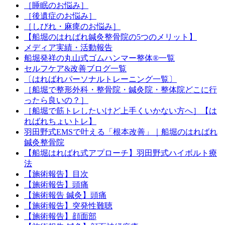
［睡眠のお悩み］
［後遺症のお悩み］
［しびれ・麻痺のお悩み］
【船堀のはればれ鍼灸整骨院の5つのメリット】
メディア実績・活動報告
船堀発祥の丸山式ゴムハンマー整体®︎一覧
セルフケア&改善ブログ一覧
〔はればれパーソナルトレーニング一覧〕
［船堀で整形外科・整骨院・鍼灸院・整体院どこに行
ったら良いの？］
［船堀で筋トレしたいけど上手くいかない方へ］【は
ればれちょいトレ】
羽田野式EMSで叶える「根本改善」｜船堀のはればれ
鍼灸整骨院
【船堀はればれ式アプローチ】羽田野式ハイボルト療
法
【施術報告】目次
【施術報告】頭痛
【施術報告 鍼灸】頭痛
【施術報告】突発性難聴
【施術報告】顔面部