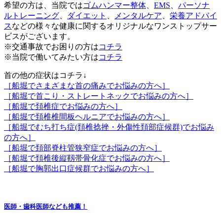
希望の方は、当院では
ゴムハンマー整体
、
EMS
、
パーソナ
ルトレーニング
、
ダイエット
、
メンタルケア
、
栄養アドバイ
ス
などの様々な健康に関するオリジナルなワンストップサー
ビスがございます。
※交通事故でお困りの方は
コチラ
※当院で働いてみたい方は
コチラ
首の他の症状はコチラ↓
［船堀でさまざまな首の痛みでお悩みの方へ］
［船堀で首こり・ストレートネックでお悩みの方へ］
［船堀で頚椎症でお悩みの方へ］
［船堀で頚椎椎間板ヘルニアでお悩みの方へ］
［船堀でむち打ち症(頚椎捻挫・外傷性頚部症候群)でお悩み
の方へ］
［船堀で頚部脊柱管狭窄症でお悩みの方へ］
［船堀で頚椎後縦靱帯骨化症でお悩みの方へ］
［船堀で胸郭出口症候群でお悩みの方へ］
医師・歯科医師なども推薦！