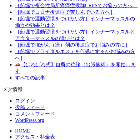
［船堀で複合性局所疼痛症候群CRPSでお悩みの方へ］
［船堀でコロナ後遺症で苦しんでいる方へ］
［船堀で運動習慣をつけたい方］インナーマッスルの
働きや効果とは？
［船堀で運動習慣をつけたい方］インナーマッスルと
アウターマッスルの違いとは？
［船堀で抗がん（癌）剤の後遺症でお悩みの方に］
［船堀でブライダルエステを何処にするかお悩みの方
へ］
【はればれ式】自費の往診（出張施術）を開始しま
す
すべての記事
メタ情報
ログイン
投稿フィード
コメントフィード
WordPress.org
HOME
アクセス・料金表