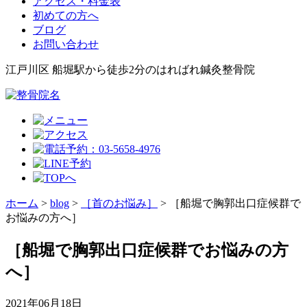
アクセス・料金表
初めての方へ
ブログ
お問い合わせ
江戸川区 船堀駅から徒歩2分のはればれ鍼灸整骨院
ホーム
>
blog
>
［首のお悩み］
>
［船堀で胸郭出口症候群で
お悩みの方へ］
［船堀で胸郭出口症候群でお悩みの方
へ］
2021年06月18日