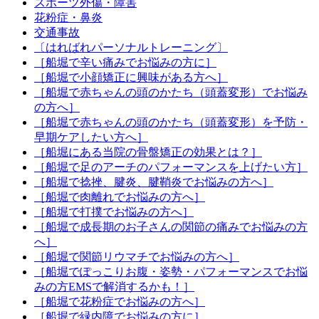
スポーツ外傷・障害
花粉症・鼻炎
交通事故
〔はればれパーソナルトレーニング〕
［船堀で辛い痛みでお悩みの方に］
［船堀で小顔矯正に興味がある方へ］
［船堀で赤ちゃんの頭のかたち（頭蓋変形）でお悩み
の方へ］
［船堀で赤ちゃんの頭のかたち（頭蓋変形）を予防・
早期ケアしたい方へ］
［船堀にある当院の骨盤矯正の効果とは？］
［船堀で足のアーチのパフォーマンスを上げたい方］
［船堀で捻挫、腱炎、腱鞘炎でお悩みの方へ］
［船堀で肉離れでお悩みの方へ］
［船堀で打撲でお悩みの方へ］
［船堀で成長期のお子さんの関節の痛みでお悩みの方
へ］
［船堀で関節リウマチでお悩みの方へ］
［船堀でぽっこりお腹・姿勢・パフォーマンスでお悩
みの方EMSで解消するかも！］
［船堀で花粉症でお悩みの方へ］
［船堀で緑内障でお悩みの方に］