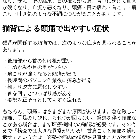
なりません。その結果、首の後ろから肩、背中にかけて筋肉
が硬くなり、血流が悪くなり、頭痛・目の疲れ・首こり・肩
こり・吐き気のような不調につながることがあります。
猫背による頭痛で出やすい症状
猫背が関係する頭痛では、次のような症状が見られることが
あります。
・後頭部から首の付け根が重い
・こめかみや目の奥がつらい
・肩こりが強くなると頭痛が出る
・長時間のパソコン作業後に痛みが出る
・朝より夕方に悪化しやすい
・首を回すとつっぱり感がある
・姿勢を正そうとしてもすぐ疲れる
もちろん、頭痛にはさまざまな原因があります。急な激しい
頭痛、手足のしびれ、ろれつが回らない、発熱を伴う頭痛な
どがある場合は、まず医療機関での確認が必要です。そのう
えで「検査では大きな異常がないが、首肩こりと頭痛を繰り
返す」という方は、姿勢や筋肉の状態を見直すことが大切で