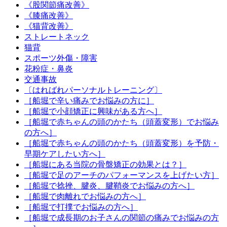
《股関節痛改善》
《膝痛改善》
《猫背改善》
ストレートネック
猫背
スポーツ外傷・障害
花粉症・鼻炎
交通事故
〔はればれパーソナルトレーニング〕
［船堀で辛い痛みでお悩みの方に］
［船堀で小顔矯正に興味がある方へ］
［船堀で赤ちゃんの頭のかたち（頭蓋変形）でお悩み
の方へ］
［船堀で赤ちゃんの頭のかたち（頭蓋変形）を予防・
早期ケアしたい方へ］
［船堀にある当院の骨盤矯正の効果とは？］
［船堀で足のアーチのパフォーマンスを上げたい方］
［船堀で捻挫、腱炎、腱鞘炎でお悩みの方へ］
［船堀で肉離れでお悩みの方へ］
［船堀で打撲でお悩みの方へ］
［船堀で成長期のお子さんの関節の痛みでお悩みの方