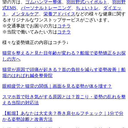
望の方は、
ゴムハンマー整体
、
羽田野式ハイボルト
、
羽田野
式EMS
、
パーソナルトレーニング
、
ちょいトレ
、
ダイエッ
ト
、
メンタルケア
、
栄養アドバイス
などの様々な健康に関す
るオリジナルなワンストップサービスがございます。
※交通事故でお困りの方は
コチラ
※当院で働いてみたい方は
コチラ
様々な姿勢矯正の内容はコチラ↓
猫背を整えると見た目年齢が変わる？船堀で姿勢矯正をお探
しの方へ
猫背が原因で頭痛が起きる？首の負担を減らす姿勢改善｜船
堀のはればれ鍼灸整骨院
眼精疲労と猫背の関係｜画面を見る姿勢が体を壊す？
スマホ首で吐き気がする原因とは？首こり・姿勢の乱れを整
える当院の対応法
【船堀】あなたは大丈夫？巻き肩セルフチェック｜1分で分
かる姿勢診断と改善方法