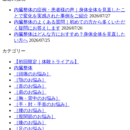
内臓整体の症例・患者様の声｜身体全体を見直したこ
とで変化を実感された事例をご紹介
2026/07/27
内臓整体のよくある質問｜初めての方から多くいただ
く疑問にお答えします
2026/07/26
内臓整体はどんな方におすすめ？身体全体を見直した
い方へ
2026/07/25
カテゴリー
【初回限定｜体験トライアル】
内臓整体
［頭痛のお悩み］
［顎のお悩み］
［首のお悩み］
［肩のお悩み］
［胸・背中のお悩み］
［手・肘・手首のお悩み］
［腰のお悩み］
［股関節のお悩み］
［膝のお悩み］
［足のお悩み］