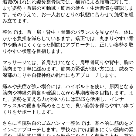
船堀のはればれ鍼灸整骨院では、猫背による頭痛に対して、
まず姿勢・首肩の可動域・筋肉の硬さ・生活習慣を確認しま
す。そのうえで、お一人おひとりの状態に合わせて施術を組
み立てます。
整体では、首・肩・背中・骨盤のバランスを見ながら、体に
かかる負担を減らしていきます。矯正では、丸まりやすい背
中や動きにくくなった関節にアプローチし、正しい姿勢を取
りやすい状態を目指します。
マッサージでは、首肩だけでなく、肩甲骨周りや背中、胸の
筋肉まで丁寧に緩めます。筋肉の緊張が強い方には、鍼灸で
深部のこりや自律神経の乱れにもアプローチします。
痛みや炎症が強い場合には、ハイボルトを使い、原因となる
筋肉や神経の興奮を確認しながら早期改善を目指します。ま
た、姿勢を支える力が弱い方にはEMSを活用し、インナー
マッスルの働きを高めることで、良い姿勢を保ちやすい体づ
くりをサポートします。
さらに当院独自のゴムハンマー整体では、基本的に筋肉をメ
インにアプローチします。手技だけでは届きにくい筋肉の緊
張や、慢性的に硬くなった部分にやさしく刺激を入れ、首や