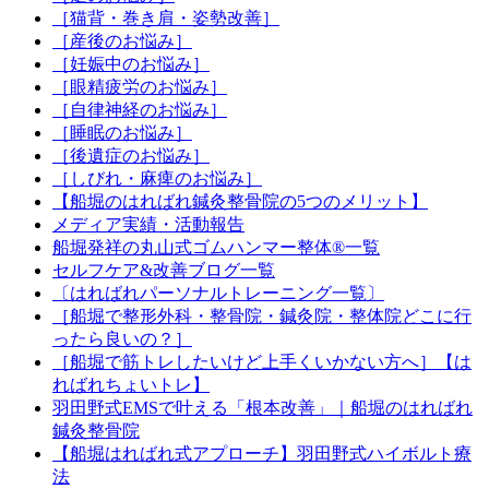
［猫背・巻き肩・姿勢改善］
［産後のお悩み］
［妊娠中のお悩み］
［眼精疲労のお悩み］
［自律神経のお悩み］
［睡眠のお悩み］
［後遺症のお悩み］
［しびれ・麻痺のお悩み］
【船堀のはればれ鍼灸整骨院の5つのメリット】
メディア実績・活動報告
船堀発祥の丸山式ゴムハンマー整体®︎一覧
セルフケア&改善ブログ一覧
〔はればれパーソナルトレーニング一覧〕
［船堀で整形外科・整骨院・鍼灸院・整体院どこに行
ったら良いの？］
［船堀で筋トレしたいけど上手くいかない方へ］【は
ればれちょいトレ】
羽田野式EMSで叶える「根本改善」｜船堀のはればれ
鍼灸整骨院
【船堀はればれ式アプローチ】羽田野式ハイボルト療
法