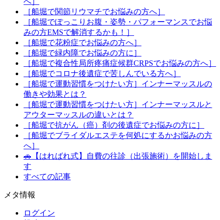
へ］
［船堀で関節リウマチでお悩みの方へ］
［船堀でぽっこりお腹・姿勢・パフォーマンスでお悩
みの方EMSで解消するかも！］
［船堀で花粉症でお悩みの方へ］
［船堀で緑内障でお悩みの方に］
［船堀で複合性局所疼痛症候群CRPSでお悩みの方へ］
［船堀でコロナ後遺症で苦しんでいる方へ］
［船堀で運動習慣をつけたい方］インナーマッスルの
働きや効果とは？
［船堀で運動習慣をつけたい方］インナーマッスルと
アウターマッスルの違いとは？
［船堀で抗がん（癌）剤の後遺症でお悩みの方に］
［船堀でブライダルエステを何処にするかお悩みの方
へ］
🚗【はればれ式】自費の往診（出張施術）を開始しま
す
すべての記事
メタ情報
ログイン