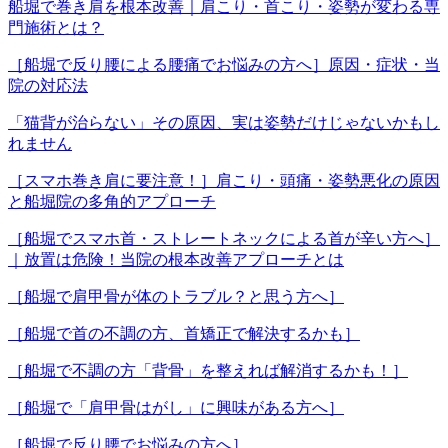
船堀で巻き肩を根本改善｜肩こり・首こり・姿勢が変わる専
門施術とは？
［船堀で反り腰による腰痛でお悩みの方へ］原因・症状・当
院の対応法
「猫背が治らない」その原因、実は姿勢だけじゃないかもし
れません
［スマホ巻き肩に要注意！］肩こり・頭痛・姿勢悪化の原因
と船堀院の多角的アプローチ
［船堀でスマホ首・ストレートネックによる首が辛い方へ］
｜放置は危険！当院の根本改善アプローチとは
［船堀で肩甲骨が体のトラブル？と思う方へ］
［船堀で首の不調の方、首矯正で解決するかも］
［船堀で不調の方「背骨」を整えれば解消するかも！］
［船堀で「肩甲骨はがし」に興味がある方へ］
［船堀で反り腰でお悩みの方へ］