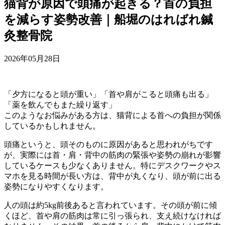
猫背が原因で頭痛が起きる？首の負担
を減らす姿勢改善｜船堀のはればれ鍼
灸整骨院
2026年05月28日
「夕方になると頭が重い」「首や肩がこると頭痛も出る」
「薬を飲んでもまた繰り返す」
このようなお悩みがある方は、猫背による首への負担が関係
しているかもしれません。
頭痛というと、頭そのものに原因があると思われがちです
が、実際には首・肩・背中の筋肉の緊張や姿勢の崩れが影響
しているケースも少なくありません。特にデスクワークやス
マホを見る時間が長い方は、背中が丸くなり、頭が前に出る
姿勢になりやすくなります。
人の頭は約5kg前後あると言われています。その頭が前に傾
くほど、首や肩の筋肉は常に引っ張られ、支え続けなければ