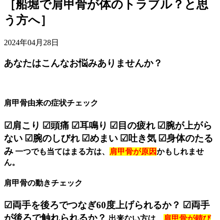
［船堀で肩甲骨が体のトラブル？と思
う方へ］
2024年04月28日
あなたはこんなお悩みありませんか？
肩甲骨由来の症状チェック
☑︎肩こり
☑︎頭痛
☑︎耳鳴り
☑︎目の疲れ
☑︎腕が上がら
ない
☑︎腕のしびれ
☑︎めまい
☑︎吐き気
☑︎身体のたる
み
一つでも当てはまる方は、
肩甲骨が原因
かもしれませ
ん。
肩甲骨の動きチェック
☑︎両手を後ろでつなぎ60度上げられるか？
☑︎両手
が後ろで触れられるか？
出来ない方は、
肩甲骨が錆び