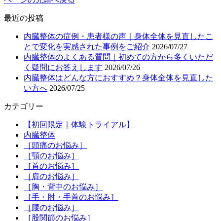
最近の投稿
内臓整体の症例・患者様の声｜身体全体を見直したこ
とで変化を実感された事例をご紹介
2026/07/27
内臓整体のよくある質問｜初めての方から多くいただ
く疑問にお答えします
2026/07/26
内臓整体はどんな方におすすめ？身体全体を見直した
い方へ
2026/07/25
カテゴリー
【初回限定｜体験トライアル】
内臓整体
［頭痛のお悩み］
［顎のお悩み］
［首のお悩み］
［肩のお悩み］
［胸・背中のお悩み］
［手・肘・手首のお悩み］
［腰のお悩み］
［股関節のお悩み］