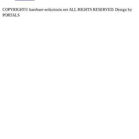
COPYRIGHT© harebare-seikotsuin.net ALL RIGHTS RESERVED. Design by
PORTALS