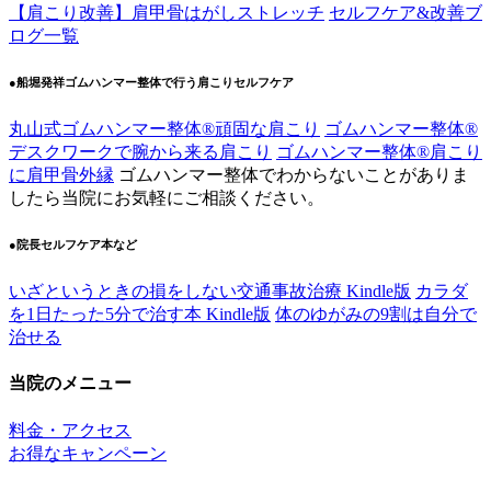
【肩こり改善】肩甲骨はがしストレッチ
セルフケア&改善ブ
ログ一覧
●船堀発祥ゴムハンマー整体で行う肩こりセルフケア
丸山式ゴムハンマー整体®︎頑固な肩こり
ゴムハンマー整体®︎
デスクワークで腕から来る肩こり
ゴムハンマー整体®️肩こり
に肩甲骨外縁
ゴムハンマー整体でわからないことがありま
したら当院にお気軽にご相談ください。
●院長セルフケア本など
いざというときの損をしない交通事故治療 Kindle版
カラダ
を1日たった5分で治す本 Kindle版
体のゆがみの9割は自分で
治せる
当院のメニュー
料金・アクセス
お得なキャンペーン