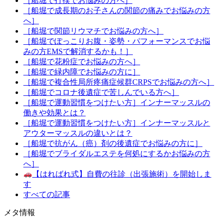
［船堀で打撲でお悩みの方へ］
［船堀で成長期のお子さんの関節の痛みでお悩みの方
へ］
［船堀で関節リウマチでお悩みの方へ］
［船堀でぽっこりお腹・姿勢・パフォーマンスでお悩
みの方EMSで解消するかも！］
［船堀で花粉症でお悩みの方へ］
［船堀で緑内障でお悩みの方に］
［船堀で複合性局所疼痛症候群CRPSでお悩みの方へ］
［船堀でコロナ後遺症で苦しんでいる方へ］
［船堀で運動習慣をつけたい方］インナーマッスルの
働きや効果とは？
［船堀で運動習慣をつけたい方］インナーマッスルと
アウターマッスルの違いとは？
［船堀で抗がん（癌）剤の後遺症でお悩みの方に］
［船堀でブライダルエステを何処にするかお悩みの方
へ］
【はればれ式】自費の往診（出張施術）を開始しま
す
すべての記事
メタ情報