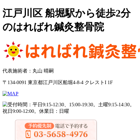
江戸川区 船堀駅から徒歩2分
のはればれ鍼灸整骨院
代表施術者：丸山 晴嗣
〒134-0091 東京都江戸川区船堀4-8-4 クレストI 1F