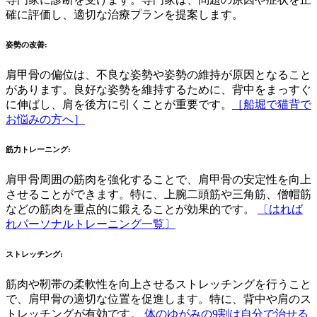
確に評価し、適切な治療プランを提案します。
姿勢の改善
:
肩甲骨の偏位は、不良な姿勢や姿勢の維持が原因となること
があります。良好な姿勢を維持するために、背中をまっすぐ
に伸ばし、肩を後方に引くことが重要です。
［船堀で猫背で
お悩みの方へ］
筋力トレーニング
:
肩甲骨周囲の筋肉を強化することで、肩甲骨の安定性を向上
させることができます。特に、上腕二頭筋や三角筋、僧帽筋
などの筋肉を重点的に鍛えることが効果的です。
〔はれば
れパーソナルトレーニング一覧〕
ストレッチング
:
筋肉や靭帯の柔軟性を向上させるストレッチングを行うこと
で、肩甲骨の適切な位置を促進します。特に、背中や肩のス
トレッチングが有効です。
体のゆがみの9割は自分で治せる