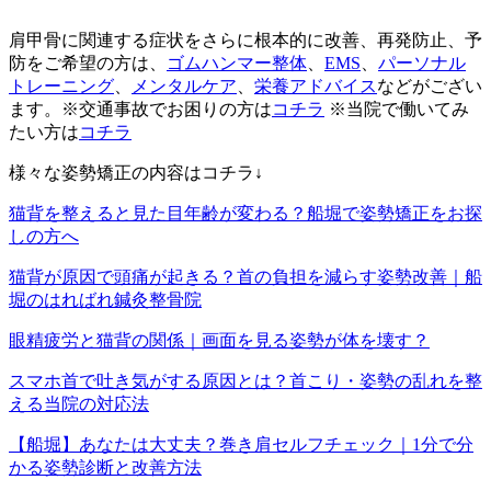
肩甲骨に関連する症状をさらに根本的に改善、再発防止、予
防をご希望の方は、
ゴムハンマー整体
、
EMS
、
パーソナル
トレーニング
、
メンタルケア
、
栄養アドバイス
などがござい
ます。※交通事故でお困りの方は
コチラ
※当院で働いてみ
たい方は
コチラ
様々な姿勢矯正の内容はコチラ↓
猫背を整えると見た目年齢が変わる？船堀で姿勢矯正をお探
しの方へ
猫背が原因で頭痛が起きる？首の負担を減らす姿勢改善｜船
堀のはればれ鍼灸整骨院
眼精疲労と猫背の関係｜画面を見る姿勢が体を壊す？
スマホ首で吐き気がする原因とは？首こり・姿勢の乱れを整
える当院の対応法
【船堀】あなたは大丈夫？巻き肩セルフチェック｜1分で分
かる姿勢診断と改善方法