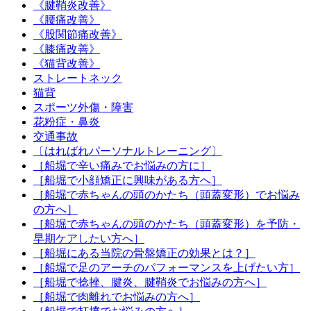
《腱鞘炎改善》
《腰痛改善》
《股関節痛改善》
《膝痛改善》
《猫背改善》
ストレートネック
猫背
スポーツ外傷・障害
花粉症・鼻炎
交通事故
〔はればれパーソナルトレーニング〕
［船堀で辛い痛みでお悩みの方に］
［船堀で小顔矯正に興味がある方へ］
［船堀で赤ちゃんの頭のかたち（頭蓋変形）でお悩み
の方へ］
［船堀で赤ちゃんの頭のかたち（頭蓋変形）を予防・
早期ケアしたい方へ］
［船堀にある当院の骨盤矯正の効果とは？］
［船堀で足のアーチのパフォーマンスを上げたい方］
［船堀で捻挫、腱炎、腱鞘炎でお悩みの方へ］
［船堀で肉離れでお悩みの方へ］