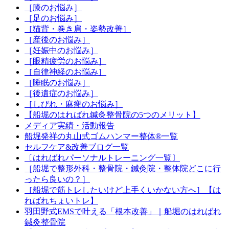
［膝のお悩み］
［足のお悩み］
［猫背・巻き肩・姿勢改善］
［産後のお悩み］
［妊娠中のお悩み］
［眼精疲労のお悩み］
［自律神経のお悩み］
［睡眠のお悩み］
［後遺症のお悩み］
［しびれ・麻痺のお悩み］
【船堀のはればれ鍼灸整骨院の5つのメリット】
メディア実績・活動報告
船堀発祥の丸山式ゴムハンマー整体®︎一覧
セルフケア&改善ブログ一覧
〔はればれパーソナルトレーニング一覧〕
［船堀で整形外科・整骨院・鍼灸院・整体院どこに行
ったら良いの？］
［船堀で筋トレしたいけど上手くいかない方へ］【は
ればれちょいトレ】
羽田野式EMSで叶える「根本改善」｜船堀のはればれ
鍼灸整骨院