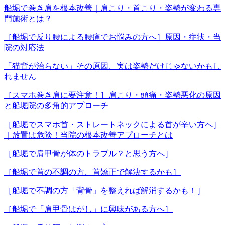
船堀で巻き肩を根本改善｜肩こり・首こり・姿勢が変わる専
門施術とは？
［船堀で反り腰による腰痛でお悩みの方へ］原因・症状・当
院の対応法
「猫背が治らない」その原因、実は姿勢だけじゃないかもし
れません
［スマホ巻き肩に要注意！］肩こり・頭痛・姿勢悪化の原因
と船堀院の多角的アプローチ
［船堀でスマホ首・ストレートネックによる首が辛い方へ］
｜放置は危険！当院の根本改善アプローチとは
［船堀で肩甲骨が体のトラブル？と思う方へ］
［船堀で首の不調の方、首矯正で解決するかも］
［船堀で不調の方「背骨」を整えれば解消するかも！］
［船堀で「肩甲骨はがし」に興味がある方へ］