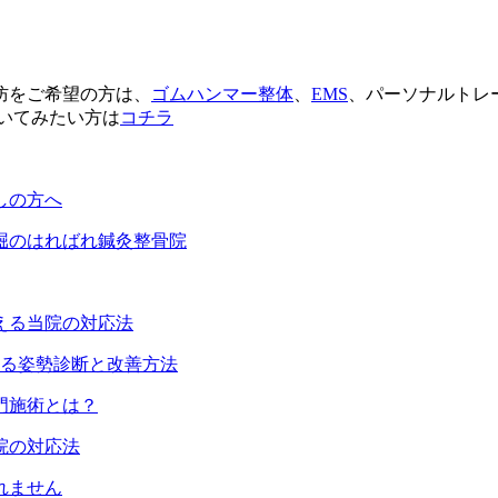
防をご希望の方は、
ゴムハンマー整体
、
EMS
、パーソナルトレ
いてみたい方は
コチラ
しの方へ
堀のはればれ鍼灸整骨院
える当院の対応法
かる姿勢診断と改善方法
門施術とは？
院の対応法
れません