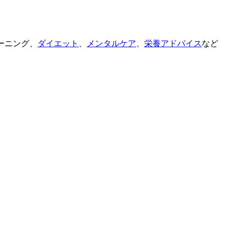
ーニング、
ダイエット
、
メンタルケア
、
栄養アドバイス
など