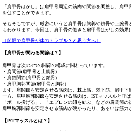
「肩甲骨はがし」は肩甲骨周辺の筋肉や関節を調整し、肩甲
を促すことができます。
そもそもですが、厳密にいうと肩甲骨は胸郭や鎖骨や上腕骨
もわかります。今回は、肩甲骨の働きと肩甲骨はがしの効果
［船堀で肩甲骨が体のトラブル？と思う方へ］
【肩甲骨が関わる関節は？】
肩甲骨は次の3つの関節の構成に関わっています。
・肩関節(肩甲骨と上腕骨)
・肩鎖関節(肩甲骨と鎖骨)
・肩甲胸郭関節(肩甲骨と胸郭)
まず、肩関節を安定させる筋肉は、棘上筋、棘下筋、肩甲下
一方、肩甲胸郭関節を安定させる筋肉は、ISTマッスルと呼
「ボール投げる」、「エプロンの紐を結ぶ」などの肩関節の
肩甲胸郭関節を安定させる筋肉が硬かったり、あるいは筋力
【ISTマッスルとは？】