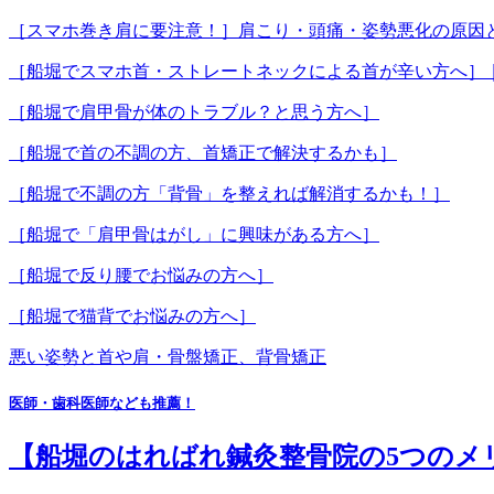
［スマホ巻き肩に要注意！］肩こり・頭痛・姿勢悪化の原因
［船堀でスマホ首・ストレートネックによる首が辛い方へ］
［船堀で肩甲骨が体のトラブル？と思う方へ］
［船堀で首の不調の方、首矯正で解決するかも］
［船堀で不調の方「背骨」を整えれば解消するかも！］
［船堀で「肩甲骨はがし」に興味がある方へ］
［船堀で反り腰でお悩みの方へ］
［船堀で猫背でお悩みの方へ］
悪い姿勢と首や肩・骨盤矯正、背骨矯正
医師・歯科医師なども推薦！
【船堀のはればれ鍼灸整骨院の5つのメ