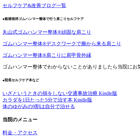
セルフケア&改善ブログ一覧
●船堀発祥ゴムハンマー整体で行う肩こりセルフケア
丸山式ゴムハンマー整体®︎頑固な肩こり
ゴムハンマー整体®︎デスクワークで腕から来る肩こり
ゴムハンマー整体®️肩こりに肩甲骨外縁
ゴムハンマー整体でわからないことがありましたら当院にお
●院長セルフケア本など
いざというときの損をしない交通事故治療 Kindle版
カラダを1日たった5分で治す本 Kindle版
体のゆがみの9割は自分で治せる
当院のメニュー
料金・アクセス