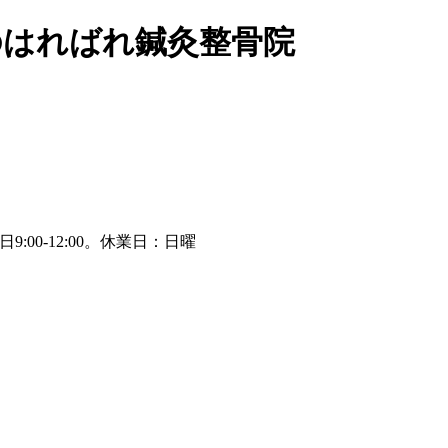
のはればれ鍼灸整骨院