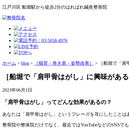
江戸川区 船堀駅から徒歩2分のはればれ鍼灸整骨院
ホーム
>
blog
>
［猫背・巻き肩・姿勢改善］
>
［船堀で「肩
［船堀で「肩甲骨はがし」に興味がある
2023年06月1日
「肩甲骨はがし」ってどんな効果があるの？
あなたは「肩甲骨はがし」というフレーズを耳にしたことは
整骨院や整体院だけでなく、最近ではYouTubeなどのSNS