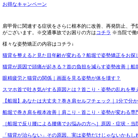
お得なキャンペーン
肩甲骨に関連する症状をさらに根本的に改善、再発防止、予
がございます。※交通事故でお困りの方は
コチラ
※当院で働
様々な姿勢矯正の内容はコチラ↓
猫背を整えると見た目年齢が変わる？船堀で姿勢矯正をお探
猫背が原因で頭痛が起きる？首の負担を減らす姿勢改善｜船
眼精疲労と猫背の関係｜画面を見る姿勢が体を壊す？
スマホ首で吐き気がする原因とは？首こり・姿勢の乱れを整
【船堀】あなたは大丈夫？巻き肩セルフチェック｜1分で分
船堀で巻き肩を根本改善｜肩こり・首こり・姿勢が変わる専
［船堀で反り腰による腰痛でお悩みの方へ］原因・症状・当
「猫背が治らない」その原因、実は姿勢だけじゃないかもし