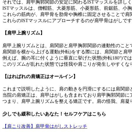
それでは、肩甲胸郭関節の安定に関わるISTマッスルを詳し
ISTマッスルは、僧帽筋、大菱形筋、小菱形筋、前鋸筋、小胸
これらの筋肉が、肩甲骨を肋骨や胸椎に固定させることで肩
これらのISTマッスルにアプローチするのが肩甲骨はがしで
【肩甲上腕リズム】
肩甲上腕リズムとは、肩関節と肩甲胸郭関節の連動性のこと
肩関節を横から上げる運動(外転)をする際には、肩関節と肩
例えば、腕の耳に付くように垂直に挙げた状態(外転180°)では
このリズムが乱れた状態では怪我や肩こりが発生しやすくな
【はればれの肩矯正はオールイン】
これまで説明したように、肩の動きを円滑にするには肩関節
当院の肩矯正は、肩甲はがしも含まれており肩甲胸郭関節に
つまり、肩甲上腕リズムを整える矯正です。肩の怪我、肩凝
少しでも緩和したいあなた！セルフケアはこちら
【肩こり改善】肩甲骨はがしストレッチ