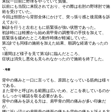
来院一日前に野球をやっていて負傷。
以前にも当院に来院されており、その際は右肘の野球肘で施
術を受けていた。
今回は頸部から背部全体にかけて、突っ張り感と後屈痛を訴
えており、
触診を行うと左右ともに筋緊張が強い状態であった。
初診時には軽擦から始め肩甲骨の調整等の手技を加えて、
筋緊張を緩めたところ動作時痛が軽減していた。
第2診でも同様の施術を加えた結果、順調な経過であったの
で、
1週間ほど様子を見て第3診に臨んだところ、
症状は消失し悪化も見られなかったので施術を終了した。
・考察
背中の痛みと一口に言っても、原因となっている筋肉は様々
である。
また背中と呼ばれる範囲は広いため、どこを表しているのか
もしっかり確認を取る必要がある。
背中の痛みを訴える方は、肩甲骨の間の痛みが多い印象だ
が、
腰に近い辺りや肩甲骨の後面の痛みを背中の痛みと訴える方