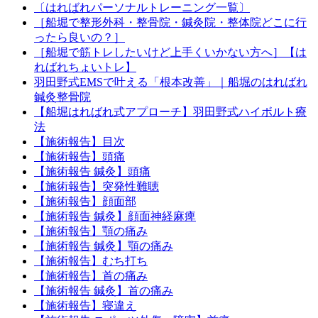
〔はればれパーソナルトレーニング一覧〕
［船堀で整形外科・整骨院・鍼灸院・整体院どこに行
ったら良いの？］
［船堀で筋トレしたいけど上手くいかない方へ］【は
ればれちょいトレ】
羽田野式EMSで叶える「根本改善」｜船堀のはればれ
鍼灸整骨院
【船堀はればれ式アプローチ】羽田野式ハイボルト療
法
【施術報告】目次
【施術報告】頭痛
【施術報告 鍼灸】頭痛
【施術報告】突発性難聴
【施術報告】顔面部
【施術報告 鍼灸】顔面神経麻痺
【施術報告】顎の痛み
【施術報告 鍼灸】顎の痛み
【施術報告】むち打ち
【施術報告】首の痛み
【施術報告 鍼灸】首の痛み
【施術報告】寝違え