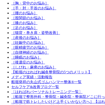
［胸・背中のお悩み］
［手・肘・手首のお悩み］
［腰のお悩み］
［股関節のお悩み］
［膝のお悩み］
［足のお悩み］
［猫背・巻き肩・姿勢改善］
［産後のお悩み］
［妊娠中のお悩み］
［眼精疲労のお悩み］
［自律神経のお悩み］
［睡眠のお悩み］
［後遺症のお悩み］
［しびれ・麻痺のお悩み］
【船堀のはればれ鍼灸整骨院の5つのメリット】
メディア実績・活動報告
船堀発祥の丸山式ゴムハンマー整体®︎一覧
セルフケア&改善ブログ一覧
〔はればれパーソナルトレーニング一覧〕
［船堀で整形外科・整骨院・鍼灸院・整体院どこに行っ
［船堀で筋トレしたいけど上手くいかない方へ］【はれ