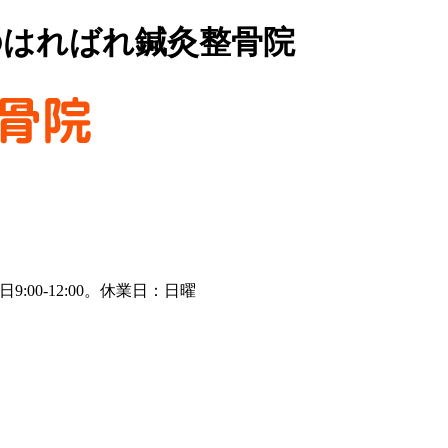
のはればれ鍼灸整骨院