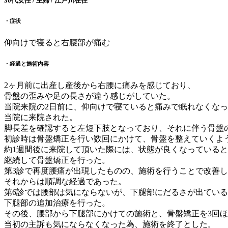
30代女性 / 主婦 / 江戸川在住
・症状
仰向けで寝ると右腰部が痛む
・経過と施術内容
2ヶ月前に出産し産後から右腰に痛みを感じており、
骨盤の歪みや足の長さが違う感じがしていた。
当院来院の2日前に、仰向けで寝ていると痛みで眠れなくな
当院に来院された。
脚長差を確認すると左短下肢となっており、それに伴う骨盤
初診時は骨盤矯正を行い数回にかけて、骨盤を整えていくよ
約1週間後に来院して頂いた際には、状態が良くなっている
継続して骨盤矯正を行った。
第3診で再度腰痛が出現したものの、施術を行うことで改善
それからは順調な経過であった。
第6診では腰部は気にならないが、下腿部にだるさが出てい
下腿部の追加治療を行った。
その後、腰部から下腿部にかけての施術と、骨盤矯正を3回
当初の主訴も気にならなくなった為、施術を終了とした。