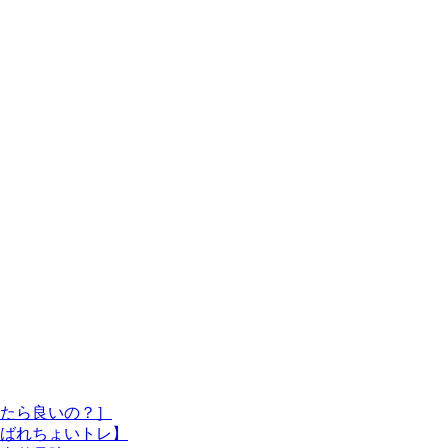
たら良いの？］
ばれちょいトレ】