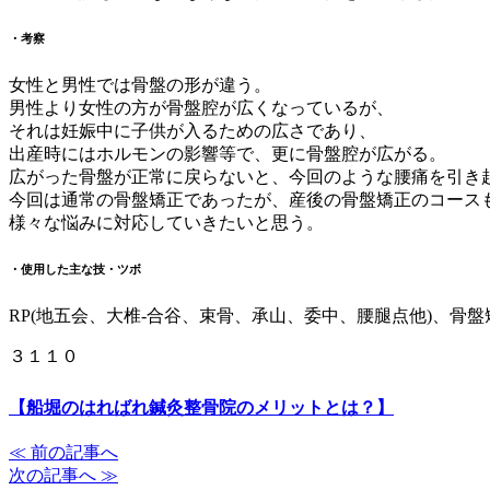
・考察
女性と男性では骨盤の形が違う。
男性より女性の方が骨盤腔が広くなっているが、
それは妊娠中に子供が入るための広さであり、
出産時にはホルモンの影響等で、更に骨盤腔が広がる。
広がった骨盤が正常に戻らないと、今回のような腰痛を引き
今回は通常の骨盤矯正であったが、産後の骨盤矯正のコース
様々な悩みに対応していきたいと思う。
・使用した主な技・ツボ
RP(地五会、大椎-合谷、束骨、承山、委中、腰腿点他)、骨盤
３１１０
【船堀のはればれ鍼灸整骨院のメリットとは？】
≪ 前の記事へ
次の記事へ ≫