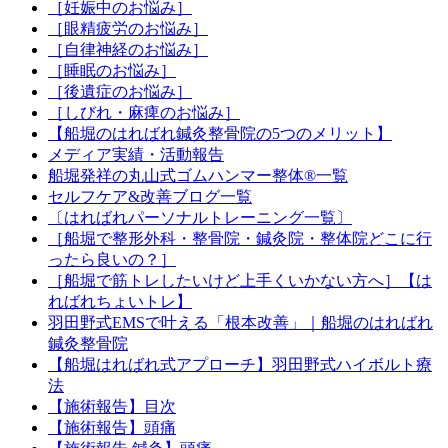
［妊娠中のお悩み］
［眼精疲労のお悩み］
［自律神経のお悩み］
［睡眠のお悩み］
［後遺症のお悩み］
［しびれ・麻痺のお悩み］
【船堀のはればれ鍼灸整骨院の5つのメリット】
メディア実績・活動報告
船堀発祥の丸山式ゴムハンマー整体®︎一覧
セルフケア&改善ブログ一覧
〔はればれパーソナルトレーニング一覧〕
［船堀で整形外科・整骨院・鍼灸院・整体院どこに行
ったら良いの？］
［船堀で筋トレしたいけど上手くいかない方へ］【は
ればれちょいトレ】
羽田野式EMSで叶える「根本改善」｜船堀のはればれ
鍼灸整骨院
【船堀はればれ式アプローチ】羽田野式ハイボルト療
法
【施術報告】目次
【施術報告】頭痛