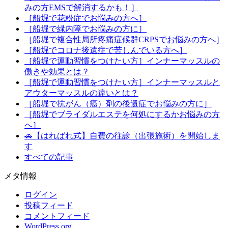
みの方EMSで解消するかも！］
［船堀で花粉症でお悩みの方へ］
［船堀で緑内障でお悩みの方に］
［船堀で複合性局所疼痛症候群CRPSでお悩みの方へ］
［船堀でコロナ後遺症で苦しんでいる方へ］
［船堀で運動習慣をつけたい方］インナーマッスルの
働きや効果とは？
［船堀で運動習慣をつけたい方］インナーマッスルと
アウターマッスルの違いとは？
［船堀で抗がん（癌）剤の後遺症でお悩みの方に］
［船堀でブライダルエステを何処にするかお悩みの方
へ］
🚗【はればれ式】自費の往診（出張施術）を開始しま
す
すべての記事
メタ情報
ログイン
投稿フィード
コメントフィード
WordPress.org