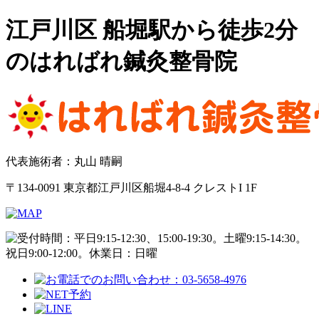
江戸川区 船堀駅から徒歩2分
のはればれ鍼灸整骨院
代表施術者：丸山 晴嗣
〒134-0091 東京都江戸川区船堀4-8-4 クレストI 1F