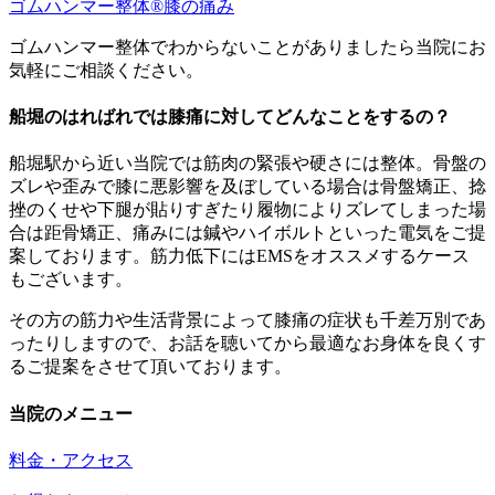
ゴムハンマー整体®️膝の痛み
ゴムハンマー整体でわからないことがありましたら当院にお
気軽にご相談ください。
船堀のはればれでは膝痛に対してどんなことをするの？
船堀駅から近い当院では筋肉の緊張や硬さには整体。骨盤の
ズレや歪みで膝に悪影響を及ぼしている場合は骨盤矯正、捻
挫のくせや下腿が貼りすぎたり履物によりズレてしまった場
合は距骨矯正、痛みには鍼やハイボルトといった電気をご提
案しております。筋力低下にはEMSをオススメするケース
もございます。
その方の筋力や生活背景によって膝痛の症状も千差万別であ
ったりしますので、お話を聴いてから最適なお身体を良くす
るご提案をさせて頂いております。
当院のメニュー
料金・アクセス