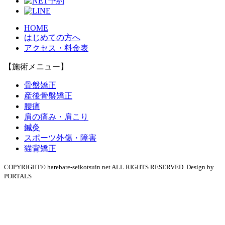
HOME
はじめての方へ
アクセス・料金表
【施術メニュー】
骨盤矯正
産後骨盤矯正
腰痛
肩の痛み・肩こり
鍼灸
スポーツ外傷・障害
猫背矯正
COPYRIGHT© harebare-seikotsuin.net ALL RIGHTS RESERVED. Design by
PORTALS