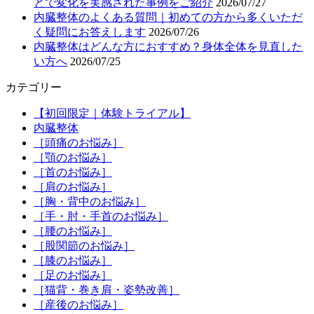
とで変化を実感された事例をご紹介
2026/07/27
内臓整体のよくある質問｜初めての方から多くいただ
く疑問にお答えします
2026/07/26
内臓整体はどんな方におすすめ？身体全体を見直した
い方へ
2026/07/25
カテゴリー
【初回限定｜体験トライアル】
内臓整体
［頭痛のお悩み］
［顎のお悩み］
［首のお悩み］
［肩のお悩み］
［胸・背中のお悩み］
［手・肘・手首のお悩み］
［腰のお悩み］
［股関節のお悩み］
［膝のお悩み］
［足のお悩み］
［猫背・巻き肩・姿勢改善］
［産後のお悩み］