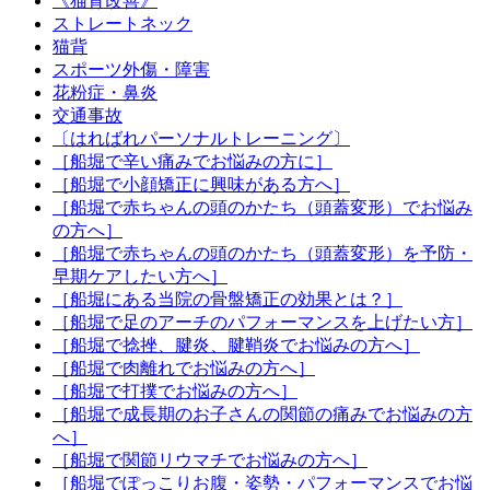
《猫背改善》
ストレートネック
猫背
スポーツ外傷・障害
花粉症・鼻炎
交通事故
〔はればれパーソナルトレーニング〕
［船堀で辛い痛みでお悩みの方に］
［船堀で小顔矯正に興味がある方へ］
［船堀で赤ちゃんの頭のかたち（頭蓋変形）でお悩み
の方へ］
［船堀で赤ちゃんの頭のかたち（頭蓋変形）を予防・
早期ケアしたい方へ］
［船堀にある当院の骨盤矯正の効果とは？］
［船堀で足のアーチのパフォーマンスを上げたい方］
［船堀で捻挫、腱炎、腱鞘炎でお悩みの方へ］
［船堀で肉離れでお悩みの方へ］
［船堀で打撲でお悩みの方へ］
［船堀で成長期のお子さんの関節の痛みでお悩みの方
へ］
［船堀で関節リウマチでお悩みの方へ］
［船堀でぽっこりお腹・姿勢・パフォーマンスでお悩