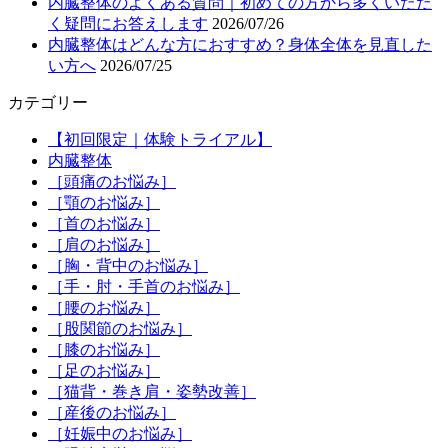
内臓整体のよくある質問｜初めての方から多くいただ
く疑問にお答えします
2026/07/26
内臓整体はどんな方におすすめ？身体全体を見直した
い方へ
2026/07/25
カテゴリー
【初回限定｜体験トライアル】
内臓整体
［頭痛のお悩み］
［顎のお悩み］
［首のお悩み］
［肩のお悩み］
［胸・背中のお悩み］
［手・肘・手首のお悩み］
［腰のお悩み］
［股関節のお悩み］
［膝のお悩み］
［足のお悩み］
［猫背・巻き肩・姿勢改善］
［産後のお悩み］
［妊娠中のお悩み］