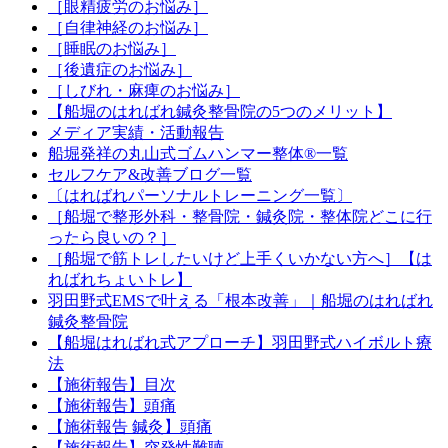
［眼精疲労のお悩み］
［自律神経のお悩み］
［睡眠のお悩み］
［後遺症のお悩み］
［しびれ・麻痺のお悩み］
【船堀のはればれ鍼灸整骨院の5つのメリット】
メディア実績・活動報告
船堀発祥の丸山式ゴムハンマー整体®︎一覧
セルフケア&改善ブログ一覧
〔はればれパーソナルトレーニング一覧〕
［船堀で整形外科・整骨院・鍼灸院・整体院どこに行
ったら良いの？］
［船堀で筋トレしたいけど上手くいかない方へ］【は
ればれちょいトレ】
羽田野式EMSで叶える「根本改善」｜船堀のはればれ
鍼灸整骨院
【船堀はればれ式アプローチ】羽田野式ハイボルト療
法
【施術報告】目次
【施術報告】頭痛
【施術報告 鍼灸】頭痛
【施術報告】突発性難聴