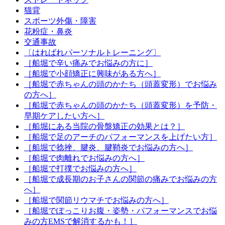
猫背
スポーツ外傷・障害
花粉症・鼻炎
交通事故
〔はればれパーソナルトレーニング〕
［船堀で辛い痛みでお悩みの方に］
［船堀で小顔矯正に興味がある方へ］
［船堀で赤ちゃんの頭のかたち（頭蓋変形）でお悩み
の方へ］
［船堀で赤ちゃんの頭のかたち（頭蓋変形）を予防・
早期ケアしたい方へ］
［船堀にある当院の骨盤矯正の効果とは？］
［船堀で足のアーチのパフォーマンスを上げたい方］
［船堀で捻挫、腱炎、腱鞘炎でお悩みの方へ］
［船堀で肉離れでお悩みの方へ］
［船堀で打撲でお悩みの方へ］
［船堀で成長期のお子さんの関節の痛みでお悩みの方
へ］
［船堀で関節リウマチでお悩みの方へ］
［船堀でぽっこりお腹・姿勢・パフォーマンスでお悩
みの方EMSで解消するかも！］