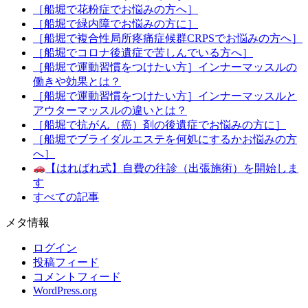
［船堀で花粉症でお悩みの方へ］
［船堀で緑内障でお悩みの方に］
［船堀で複合性局所疼痛症候群CRPSでお悩みの方へ］
［船堀でコロナ後遺症で苦しんでいる方へ］
［船堀で運動習慣をつけたい方］インナーマッスルの
働きや効果とは？
［船堀で運動習慣をつけたい方］インナーマッスルと
アウターマッスルの違いとは？
［船堀で抗がん（癌）剤の後遺症でお悩みの方に］
［船堀でブライダルエステを何処にするかお悩みの方
へ］
【はればれ式】自費の往診（出張施術）を開始しま
す
すべての記事
メタ情報
ログイン
投稿フィード
コメントフィード
WordPress.org