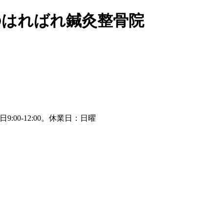
のはればれ鍼灸整骨院