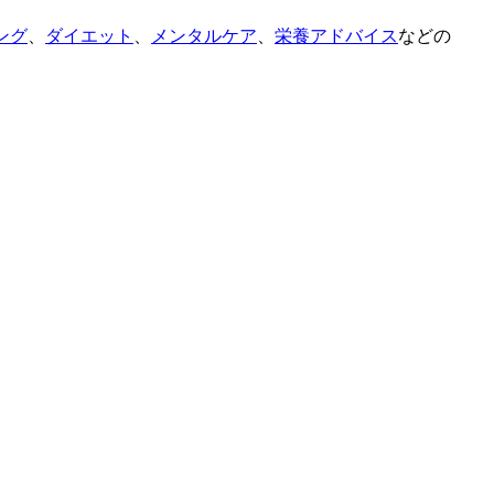
ング
、
ダイエット
、
メンタルケア
、
栄養アドバイス
などの