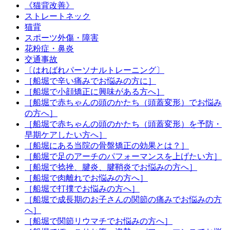
《猫背改善》
ストレートネック
猫背
スポーツ外傷・障害
花粉症・鼻炎
交通事故
〔はればれパーソナルトレーニング〕
［船堀で辛い痛みでお悩みの方に］
［船堀で小顔矯正に興味がある方へ］
［船堀で赤ちゃんの頭のかたち（頭蓋変形）でお悩み
の方へ］
［船堀で赤ちゃんの頭のかたち（頭蓋変形）を予防・
早期ケアしたい方へ］
［船堀にある当院の骨盤矯正の効果とは？］
［船堀で足のアーチのパフォーマンスを上げたい方］
［船堀で捻挫、腱炎、腱鞘炎でお悩みの方へ］
［船堀で肉離れでお悩みの方へ］
［船堀で打撲でお悩みの方へ］
［船堀で成長期のお子さんの関節の痛みでお悩みの方
へ］
［船堀で関節リウマチでお悩みの方へ］