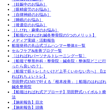
［妊娠中のお悩み］
［眼精疲労のお悩み］
［自律神経のお悩み］
［睡眠のお悩み］
［後遺症のお悩み］
［しびれ・麻痺のお悩み］
【船堀のはればれ鍼灸整骨院の5つのメリット】
メディア実績・活動報告
船堀発祥の丸山式ゴムハンマー整体®︎一覧
セルフケア&改善ブログ一覧
〔はればれパーソナルトレーニング一覧〕
［船堀で整形外科・整骨院・鍼灸院・整体院どこに行
ったら良いの？］
［船堀で筋トレしたいけど上手くいかない方へ］【は
ればれちょいトレ】
羽田野式EMSで叶える「根本改善」｜船堀のはればれ
鍼灸整骨院
【船堀はればれ式アプローチ】羽田野式ハイボルト療
法
【施術報告】目次
【施術報告】頭痛