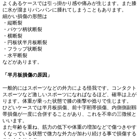
よくあるケースでは引っ掛かり感や痛みが生じます。また膝
に水が溜まりパンパンに腫れてしまうこともあります。
細かい損傷の形態は
・縦断裂
・バケツ柄状断裂
・横断裂
・円板状半月板断裂
・フラップ状断裂
・水平断裂
などがあります。
「半月板損傷の原因」
一般的にはスポーツなどの外力による怪我です。コンタクト
スポーツなど激しいスポーツになればなるほど、確率は上が
ります。体重が乗った状態で膝の衝撃や捻りで生じます。
ひどいケースでは半月板損傷、前十字靭帯損傷、内側側副靱
帯損傷が一度に合併することがあり、これを不幸の三徴候と
いいます。
また年齢を重ね、筋力の低下や体重の増加などで傷つきやす
くなっている状態で微力な外力が加わり続ける事で損傷する