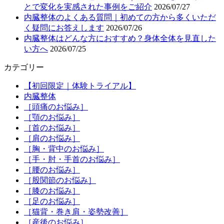
とで変化を実感された事例をご紹介
2026/07/27
内臓整体のよくある質問｜初めての方から多くいただ
く疑問にお答えします
2026/07/26
内臓整体はどんな方におすすめ？身体全体を見直した
い方へ
2026/07/25
カテゴリー
【初回限定｜体験トライアル】
内臓整体
［頭痛のお悩み］
［顎のお悩み］
［首のお悩み］
［肩のお悩み］
［胸・背中のお悩み］
［手・肘・手首のお悩み］
［腰のお悩み］
［股関節のお悩み］
［膝のお悩み］
［足のお悩み］
［猫背・巻き肩・姿勢改善］
［産後のお悩み］