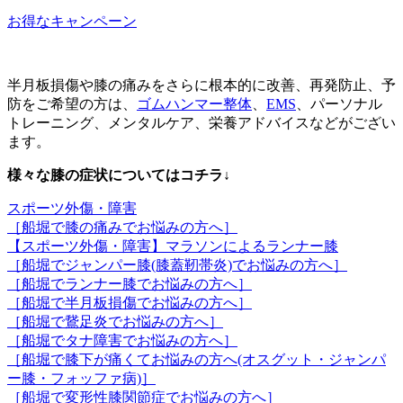
お得なキャンペーン
半月板損傷や膝の痛みをさらに根本的に改善、再発防止、予
防をご希望の方は、
ゴムハンマー整体
、
EMS
、パーソナル
トレーニング、メンタルケア、栄養アドバイスなどがござい
ます。
様々な膝の症状についてはコチラ↓
スポーツ外傷・障害
［船堀で膝の痛みでお悩みの方へ］
【スポーツ外傷・障害】マラソンによるランナー膝
［船堀でジャンパー膝(膝蓋靭帯炎)でお悩みの方へ］
［船堀でランナー膝でお悩みの方へ］
［船堀で半月板損傷でお悩みの方へ］
［船堀で鵞足炎でお悩みの方へ］
［船堀でタナ障害でお悩みの方へ］
［船堀で膝下が痛くてお悩みの方へ(オスグット・ジャンパ
ー膝・フォッファ病)］
［船堀で変形性膝関節症でお悩みの方へ］