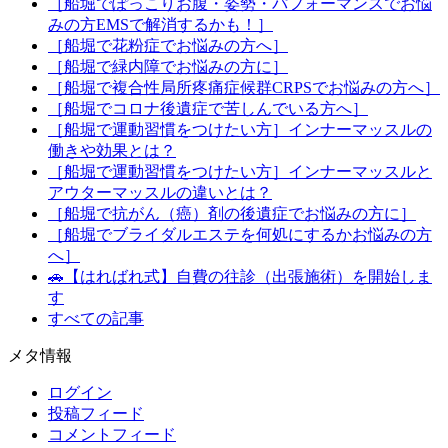
［船堀でぽっこりお腹・姿勢・パフォーマンスでお悩
みの方EMSで解消するかも！］
［船堀で花粉症でお悩みの方へ］
［船堀で緑内障でお悩みの方に］
［船堀で複合性局所疼痛症候群CRPSでお悩みの方へ］
［船堀でコロナ後遺症で苦しんでいる方へ］
［船堀で運動習慣をつけたい方］インナーマッスルの
働きや効果とは？
［船堀で運動習慣をつけたい方］インナーマッスルと
アウターマッスルの違いとは？
［船堀で抗がん（癌）剤の後遺症でお悩みの方に］
［船堀でブライダルエステを何処にするかお悩みの方
へ］
🚗【はればれ式】自費の往診（出張施術）を開始しま
す
すべての記事
メタ情報
ログイン
投稿フィード
コメントフィード