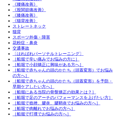
《腰痛改善》
《股関節痛改善》
《膝痛改善》
《猫背改善》
ストレートネック
猫背
スポーツ外傷・障害
花粉症・鼻炎
交通事故
〔はればれパーソナルトレーニング〕
［船堀で辛い痛みでお悩みの方に］
［船堀で小顔矯正に興味がある方へ］
［船堀で赤ちゃんの頭のかたち（頭蓋変形）でお悩み
の方へ］
［船堀で赤ちゃんの頭のかたち（頭蓋変形）を予防・
早期ケアしたい方へ］
［船堀にある当院の骨盤矯正の効果とは？］
［船堀で足のアーチのパフォーマンスを上げたい方］
［船堀で捻挫、腱炎、腱鞘炎でお悩みの方へ］
［船堀で肉離れでお悩みの方へ］
［船堀で打撲でお悩みの方へ］