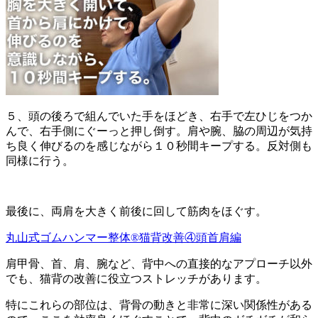
５、頭の後ろで組んでいた手をほどき、右手で左ひじをつか
んで、右手側にぐーっと押し倒す。肩や腕、脇の周辺が気持
ち良く伸びるのを感じながら１０秒間キープする。反対側も
同様に行う。
最後に、両肩を大きく前後に回して筋肉をほぐす。
丸山式ゴムハンマー整体®︎猫背改善④頭首肩編
肩甲骨、首、肩、腕など、背中への直接的なアプローチ以外
でも、猫背の改善に役立つストレッチがあります。
特にこれらの部位は、背骨の動きと非常に深い関係性がある