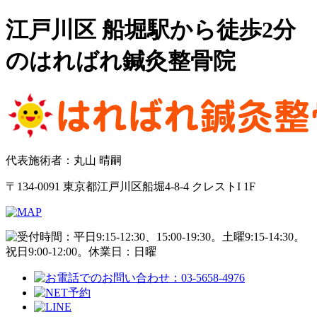
江戸川区 船堀駅から徒歩2分
のはればれ鍼灸整骨院
代表施術者：丸山 晴嗣
〒134-0091 東京都江戸川区船堀4-8-4 クレストI 1F