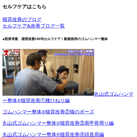
セルフケアはこちら
猫背改善のブログ
セルフケア&改善ブログ一覧
●院長考案、猫背改善100均セルフケア！船堀発祥のゴムハンマー整体
丸山式ゴムハンマ
ー整体®︎猫背改善①腰ひねり編
ゴムハンマー整体®︎猫背改善②猫のポーズ
丸山式ゴムハンマー整体®︎猫背改善③肩甲骨周り編
丸山式ゴムハンマー整体®︎猫背改善④頭首肩編