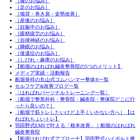
［膝のお悩み］
［足のお悩み］
［猫背・巻き肩・姿勢改善］
［産後のお悩み］
［妊娠中のお悩み］
［眼精疲労のお悩み］
［自律神経のお悩み］
［睡眠のお悩み］
［後遺症のお悩み］
［しびれ・麻痺のお悩み］
【船堀のはればれ鍼灸整骨院の5つのメリット】
メディア実績・活動報告
船堀発祥の丸山式ゴムハンマー整体®︎一覧
セルフケア&改善ブログ一覧
〔はればれパーソナルトレーニング一覧〕
［船堀で整形外科・整骨院・鍼灸院・整体院どこに行
ったら良いの？］
［船堀で筋トレしたいけど上手くいかない方へ］【は
ればれちょいトレ】
羽田野式EMSで叶える「根本改善」｜船堀のはればれ
鍼灸整骨院
【船堀はればれ式アプローチ】羽田野式ハイボルト療