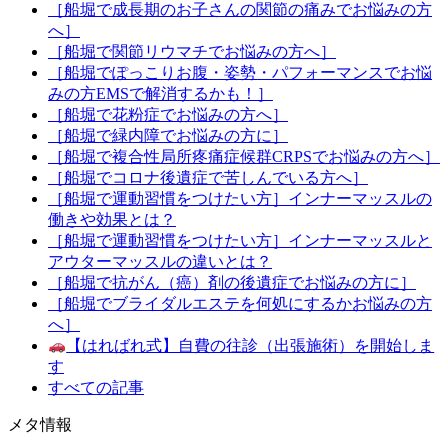
［船堀で成長期のお子さんの関節の痛みでお悩みの方
へ］
［船堀で関節リウマチでお悩みの方へ］
［船堀でぽっこりお腹・姿勢・パフォーマンスでお悩
みの方EMSで解消するかも！］
［船堀で花粉症でお悩みの方へ］
［船堀で緑内障でお悩みの方に］
［船堀で複合性局所疼痛症候群CRPSでお悩みの方へ］
［船堀でコロナ後遺症で苦しんでいる方へ］
［船堀で運動習慣をつけたい方］インナーマッスルの
働きや効果とは？
［船堀で運動習慣をつけたい方］インナーマッスルと
アウターマッスルの違いとは？
［船堀で抗がん（癌）剤の後遺症でお悩みの方に］
［船堀でブライダルエステを何処にするかお悩みの方
へ］
【はればれ式】自費の往診（出張施術）を開始しま
す
すべての記事
メタ情報