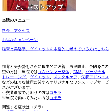
当院のメニュー
料金・アクセス
お得なキャンペーン
猫背と美姿勢、ダイエットを本格的に考えている方はこちら
猫背と美姿勢をさらに根本的に改善、再発防止、予防をご希
望の方は、当院では
ゴムハンマー整体
、
EMS
、
パーソナル
トレーニング
、
ダイエット
、
メンタルケア
、
栄養アドバイス
などの様々な健康に関するオリジナルなワンストップサービ
スがございます。
※交通事故でお困りの方は
コチラ
※当院で働いてみたい方は
コチラ
関連する症状はコチラ↓