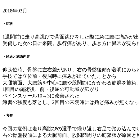
2018年03月
・症状
1週間前に走り高跳びで背面跳びをした際に急に腰に痛みが
受傷した次の日に来院。歩行痛があり、歩き方に異常が見ら
・経過と施術内容
仰臥位時、骨盤に左右差があり、右の骨盤後傾が著明にみら
手技では立位前・後屈時に痛みが出ていたことから
大腿前面、大腰筋を中心に腰や股関節にかかわる筋群を施術
1回目の施術後、前・後屈の可動域が広がり
ペインスケール10→3に改善された。
練習の強度も落とし、2回目の来院時には殆ど痛みが無くな
・考察
今回の症例は走り高跳びの選手で繰り返し右足で踏み込んで
右の骨盤後傾による大腿前面、股関節周りの筋緊張が原因と