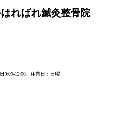
のはればれ鍼灸整骨院