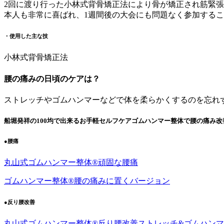
2回に渡り行った小林式背骨矯正法により骨が矯正され筋緊
本人も非常に喜ばれ、1週間後の大会にも問題なく参加する
・使用した主な技
小林式背骨矯正法
腰の痛みの日頃のケアは？
ストレッチやゴムハンマーなどで体を柔らかくするのを忘れ
船堀発祥の100均で出来るお手軽セルフケアゴムハンマー整体で腰の痛み改
●腰痛
丸山式ゴムハンマー整体®︎頑固な腰痛
ゴムハンマー整体®︎腰の痛みに置くバージョン
●反り腰改善
丸山式ゴムハンマー整体®︎反り腰改善ストレッチ&ゴムハン