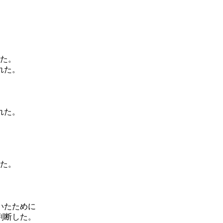
出た。
れた。
れた。
。
った。
いたために
判断した。