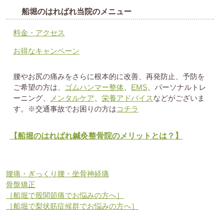
船堀のはればれ当院のメニュー
料金・アクセス
お得なキャンペーン
腰やお尻の痛みをさらに根本的に改善、再発防止、予防を
ご希望の方は、
ゴムハンマー整体
、
EMS
、パーソナルトレ
ーニング、
メンタルケア
、
栄養アドバイス
などがございま
す。※交通事故でお困りの方は
コチラ
【船堀のはればれ鍼灸整骨院のメリットとは？】
腰痛・ぎっくり腰・坐骨神経痛
骨盤矯正
［船堀で股関節痛でお悩みの方へ］
［船堀で梨状筋症候群でお悩みの方へ］