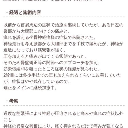
・経過と施術内容
以前から首肩周辺の症状で治療を継続していたが、ある日左の
臀部から大腿部にかけての痛みと、
痺れを訴える坐骨神経痛様の症状で来院された。
神経走行を考え腰部から大腿部までを手技で緩めたが、神経が
過敏になっており筋緊張が強く、
圧を加えると痛みが出てくる状態であった。
そのため骨盤矯正等の関節へのアプローチを加え、
筋緊張緩和を狙ったところ症状の軽減が見られた。
2診目には多少手技での圧も加えられるくらいに改善していた
が、症状はやや残存しているので、
矯正をメインに継続加療中。
・考察
過度な筋緊張により神経が圧迫されると痛みや痺れの症状以外
にも、
神経の異常な興奮により、軽く押されるだけで痛みが強くなる