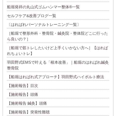
船堀発祥の丸山式ゴムハンマー整体®︎一覧
セルフケア&改善ブログ一覧
〔はればれパーソナルトレーニング一覧〕
［船堀で整形外科・整骨院・鍼灸院・整体院どこに行った
ら良いの？］
［船堀で筋トレしたいけど上手くいかない方へ］【はれば
れちょいトレ】
羽田野式EMSで叶える「根本改善」｜船堀のはればれ鍼灸
整骨院
【船堀はればれ式アプローチ】羽田野式ハイボルト療法
【施術報告】目次
【施術報告】頭痛
【施術報告 鍼灸】頭痛
【施術報告】突発性難聴