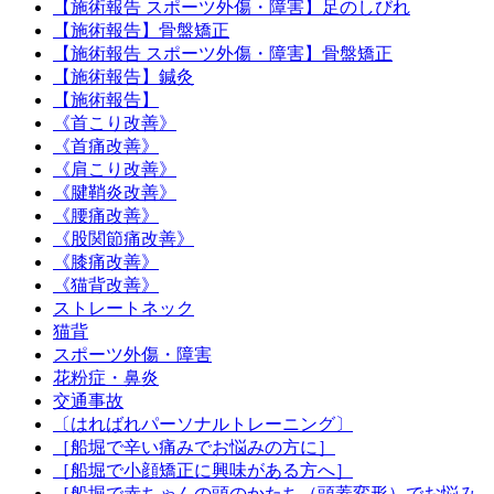
【施術報告 スポーツ外傷・障害】足のしびれ
【施術報告】骨盤矯正
【施術報告 スポーツ外傷・障害】骨盤矯正
【施術報告】鍼灸
【施術報告】
《首こり改善》
《首痛改善》
《肩こり改善》
《腱鞘炎改善》
《腰痛改善》
《股関節痛改善》
《膝痛改善》
《猫背改善》
ストレートネック
猫背
スポーツ外傷・障害
花粉症・鼻炎
交通事故
〔はればれパーソナルトレーニング〕
［船堀で辛い痛みでお悩みの方に］
［船堀で小顔矯正に興味がある方へ］
［船堀で赤ちゃんの頭のかたち（頭蓋変形）でお悩み