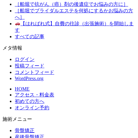
［船堀で抗がん（癌）剤の後遺症でお悩みの方に］
［船堀でブライダルエステを何処にするかお悩みの方
へ］
【はればれ式】自費の往診（出張施術）を開始しま
す
すべての記事
メタ情報
ログイン
投稿フィード
コメントフィード
WordPress.org
HOME
アクセス・料金表
初めての方へ
オンライン予約
施術メニュー
骨盤矯正
産後骨盤矯正