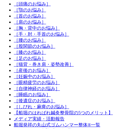
［頭痛のお悩み］
［顎のお悩み］
［首のお悩み］
［肩のお悩み］
［胸・背中のお悩み］
［手・肘・手首のお悩み］
［腰のお悩み］
［股関節のお悩み］
［膝のお悩み］
［足のお悩み］
［猫背・巻き肩・姿勢改善］
［産後のお悩み］
［妊娠中のお悩み］
［眼精疲労のお悩み］
［自律神経のお悩み］
［睡眠のお悩み］
［後遺症のお悩み］
［しびれ・麻痺のお悩み］
【船堀のはればれ鍼灸整骨院の5つのメリット】
メディア実績・活動報告
船堀発祥の丸山式ゴムハンマー整体®︎一覧