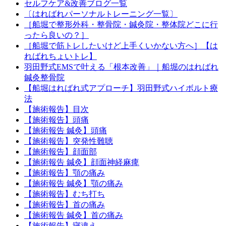
セルフケア&改善ブログ一覧
〔はればれパーソナルトレーニング一覧〕
［船堀で整形外科・整骨院・鍼灸院・整体院どこに行
ったら良いの？］
［船堀で筋トレしたいけど上手くいかない方へ］【は
ればれちょいトレ】
羽田野式EMSで叶える「根本改善」｜船堀のはればれ
鍼灸整骨院
【船堀はればれ式アプローチ】羽田野式ハイボルト療
法
【施術報告】目次
【施術報告】頭痛
【施術報告 鍼灸】頭痛
【施術報告】突発性難聴
【施術報告】顔面部
【施術報告 鍼灸】顔面神経麻痺
【施術報告】顎の痛み
【施術報告 鍼灸】顎の痛み
【施術報告】むち打ち
【施術報告】首の痛み
【施術報告 鍼灸】首の痛み
【施術報告】寝違え