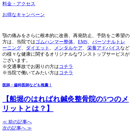
料金・アクセス
お得なキャンペーン
顎の痛みをさらに根本的に改善、再発防止、予防をご希望の
方は、当院では
ゴムハンマー整体
、
EMS
、
パーソナルトレ
ーニング
、
ダイエット
、
メンタルケア
、
栄養アドバイス
など
の様々な健康に関するオリジナルなワンストップサービスが
ございます。
※交通事故でお困りの方は
コチラ
※当院で働いてみたい方は
コチラ
医師・歯科医師なども推薦！
【船堀のはればれ鍼灸整骨院の5つのメ
リットとは？】
≪ 前の記事へ
次の記事へ ≫