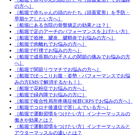
の方へ］
［船堀で赤ちゃんの頭のかたち（頭蓋変形）を予防・
早期ケアしたい方へ］
［船堀にある当院の骨盤矯正の効果とは？］
［船堀で足のアーチのパフォーマンスを上げたい方］
［船堀で捻挫、腱炎、腱鞘炎でお悩みの方へ］
［船堀で肉離れでお悩みの方へ］
［船堀で打撲でお悩みの方へ］
［船堀で成長期のお子さんの関節の痛みでお悩みの方
へ］
［船堀で関節リウマチでお悩みの方へ］
［船堀でぽっこりお腹・姿勢・パフォーマンスでお悩
みの方EMSで解消するかも！］
［船堀で花粉症でお悩みの方へ］
［船堀で緑内障でお悩みの方に］
［船堀で複合性局所疼痛症候群CRPSでお悩みの方へ］
［船堀でコロナ後遺症で苦しんでいる方へ］
［船堀で運動習慣をつけたい方］インナーマッスルの
働きや効果とは？
［船堀で運動習慣をつけたい方］インナーマッスルと
アウターマッスルの違いとは？