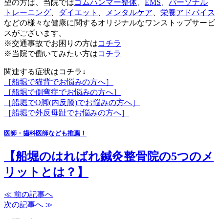
望の方は、当院では
ゴムハンマー整体
、
EMS
、
パーソナル
トレーニング
、
ダイエット
、
メンタルケア
、
栄養アドバイス
などの様々な健康に関するオリジナルなワンストップサービ
スがございます。
※交通事故でお困りの方は
コチラ
※当院で働いてみたい方は
コチラ
関連する症状はコチラ↓
［船堀で猫背でお悩みの方へ］
［船堀で側弯症でお悩みの方へ］
［船堀でO脚(内反膝)でお悩みの方へ］
［船堀で外反母趾でお悩みの方へ］
医師・歯科医師なども推薦！
【船堀のはればれ鍼灸整骨院の5つのメ
リットとは？】
≪ 前の記事へ
次の記事へ ≫