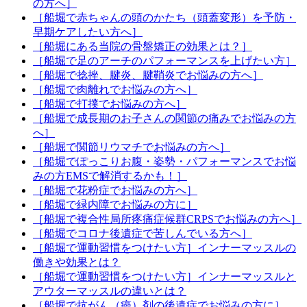
の方へ］
［船堀で赤ちゃんの頭のかたち（頭蓋変形）を予防・
早期ケアしたい方へ］
［船堀にある当院の骨盤矯正の効果とは？］
［船堀で足のアーチのパフォーマンスを上げたい方］
［船堀で捻挫、腱炎、腱鞘炎でお悩みの方へ］
［船堀で肉離れでお悩みの方へ］
［船堀で打撲でお悩みの方へ］
［船堀で成長期のお子さんの関節の痛みでお悩みの方
へ］
［船堀で関節リウマチでお悩みの方へ］
［船堀でぽっこりお腹・姿勢・パフォーマンスでお悩
みの方EMSで解消するかも！］
［船堀で花粉症でお悩みの方へ］
［船堀で緑内障でお悩みの方に］
［船堀で複合性局所疼痛症候群CRPSでお悩みの方へ］
［船堀でコロナ後遺症で苦しんでいる方へ］
［船堀で運動習慣をつけたい方］インナーマッスルの
働きや効果とは？
［船堀で運動習慣をつけたい方］インナーマッスルと
アウターマッスルの違いとは？
［船堀で抗がん（癌）剤の後遺症でお悩みの方に］