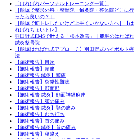
〔はればれパーソナルトレーニング一覧〕
［船堀で整形外科・整骨院・鍼灸院・整体院どこに行
ったら良いの？］
［船堀で筋トレしたいけど上手くいかない方へ］【は
ればれちょいトレ】
羽田野式EMSで叶える「根本改善」｜船堀のはればれ
鍼灸整骨院
【船堀はればれ式アプローチ】羽田野式ハイボルト療
法
【施術報告】目次
【施術報告】頭痛
【施術報告 鍼灸】頭痛
【施術報告】突発性難聴
【施術報告】顔面部
【施術報告 鍼灸】顔面神経麻痺
【施術報告】顎の痛み
【施術報告 鍼灸】顎の痛み
【施術報告】むち打ち
【施術報告】首の痛み
【施術報告 鍼灸】首の痛み
【施術報告】寝違え