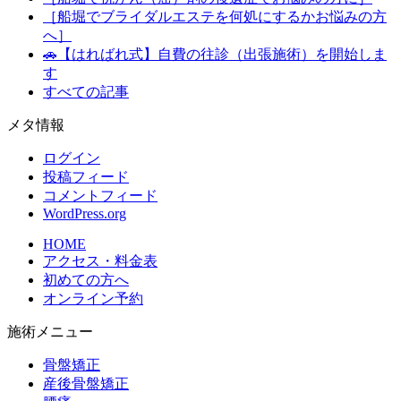
［船堀でブライダルエステを何処にするかお悩みの方
へ］
🚗【はればれ式】自費の往診（出張施術）を開始しま
す
すべての記事
メタ情報
ログイン
投稿フィード
コメントフィード
WordPress.org
HOME
アクセス・料金表
初めての方へ
オンライン予約
施術メニュー
骨盤矯正
産後骨盤矯正