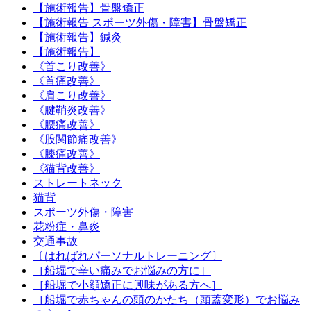
【施術報告】骨盤矯正
【施術報告 スポーツ外傷・障害】骨盤矯正
【施術報告】鍼灸
【施術報告】
《首こり改善》
《首痛改善》
《肩こり改善》
《腱鞘炎改善》
《腰痛改善》
《股関節痛改善》
《膝痛改善》
《猫背改善》
ストレートネック
猫背
スポーツ外傷・障害
花粉症・鼻炎
交通事故
〔はればれパーソナルトレーニング〕
［船堀で辛い痛みでお悩みの方に］
［船堀で小顔矯正に興味がある方へ］
［船堀で赤ちゃんの頭のかたち（頭蓋変形）でお悩み