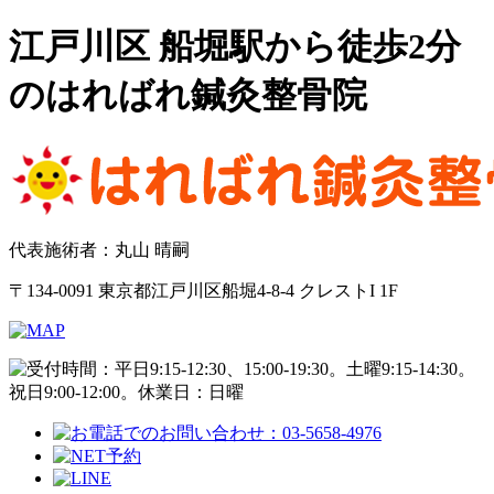
江戸川区 船堀駅から徒歩2分
のはればれ鍼灸整骨院
代表施術者：丸山 晴嗣
〒134-0091 東京都江戸川区船堀4-8-4 クレストI 1F