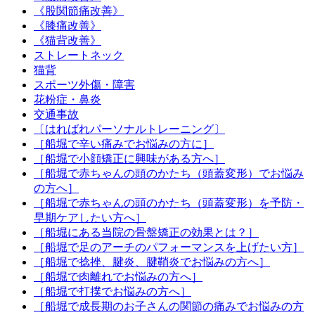
《股関節痛改善》
《膝痛改善》
《猫背改善》
ストレートネック
猫背
スポーツ外傷・障害
花粉症・鼻炎
交通事故
〔はればれパーソナルトレーニング〕
［船堀で辛い痛みでお悩みの方に］
［船堀で小顔矯正に興味がある方へ］
［船堀で赤ちゃんの頭のかたち（頭蓋変形）でお悩み
の方へ］
［船堀で赤ちゃんの頭のかたち（頭蓋変形）を予防・
早期ケアしたい方へ］
［船堀にある当院の骨盤矯正の効果とは？］
［船堀で足のアーチのパフォーマンスを上げたい方］
［船堀で捻挫、腱炎、腱鞘炎でお悩みの方へ］
［船堀で肉離れでお悩みの方へ］
［船堀で打撲でお悩みの方へ］
［船堀で成長期のお子さんの関節の痛みでお悩みの方