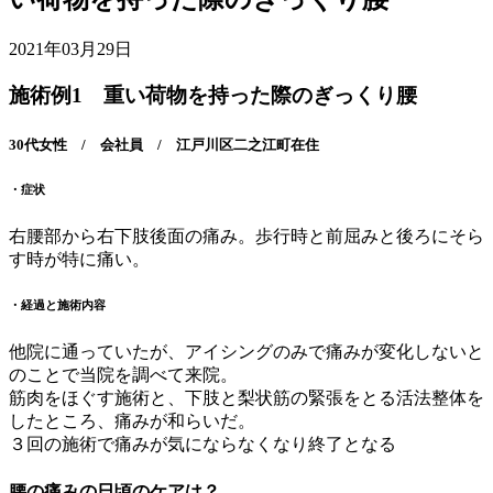
2021年03月29日
施術例1 重い荷物を持った際のぎっくり腰
30代女性 / 会社員 / 江戸川区二之江町在住
・症状
右腰部から右下肢後面の痛み。歩行時と前屈みと後ろにそら
す時が特に痛い。
・経過と施術内容
他院に通っていたが、アイシングのみで痛みが変化しないと
のことで当院を調べて来院。
筋肉をほぐす施術と、下肢と梨状筋の緊張をとる活法整体を
したところ、痛みが和らいだ。
３回の施術で痛みが気にならなくなり終了となる
腰の痛みの日頃のケアは？