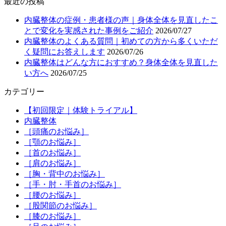
最近の投稿
内臓整体の症例・患者様の声｜身体全体を見直したこ
とで変化を実感された事例をご紹介
2026/07/27
内臓整体のよくある質問｜初めての方から多くいただ
く疑問にお答えします
2026/07/26
内臓整体はどんな方におすすめ？身体全体を見直した
い方へ
2026/07/25
カテゴリー
【初回限定｜体験トライアル】
内臓整体
［頭痛のお悩み］
［顎のお悩み］
［首のお悩み］
［肩のお悩み］
［胸・背中のお悩み］
［手・肘・手首のお悩み］
［腰のお悩み］
［股関節のお悩み］
［膝のお悩み］