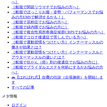
へ］
［船堀で関節リウマチでお悩みの方へ］
［船堀でぽっこりお腹・姿勢・パフォーマンスでお悩
みの方EMSで解消するかも！］
［船堀で花粉症でお悩みの方へ］
［船堀で緑内障でお悩みの方に］
［船堀で複合性局所疼痛症候群CRPSでお悩みの方へ］
［船堀でコロナ後遺症で苦しんでいる方へ］
［船堀で運動習慣をつけたい方］インナーマッスルの
働きや効果とは？
［船堀で運動習慣をつけたい方］インナーマッスルと
アウターマッスルの違いとは？
［船堀で抗がん（癌）剤の後遺症でお悩みの方に］
［船堀でブライダルエステを何処にするかお悩みの方
へ］
🚗【はればれ式】自費の往診（出張施術）を開始しま
す
すべての記事
メタ情報
ログイン