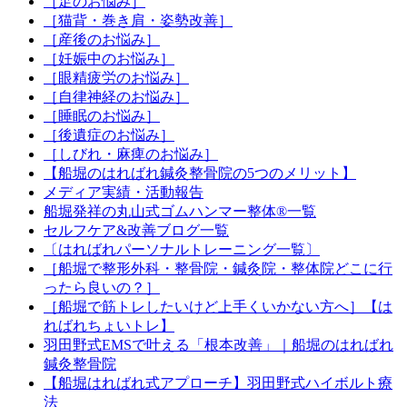
［足のお悩み］
［猫背・巻き肩・姿勢改善］
［産後のお悩み］
［妊娠中のお悩み］
［眼精疲労のお悩み］
［自律神経のお悩み］
［睡眠のお悩み］
［後遺症のお悩み］
［しびれ・麻痺のお悩み］
【船堀のはればれ鍼灸整骨院の5つのメリット】
メディア実績・活動報告
船堀発祥の丸山式ゴムハンマー整体®︎一覧
セルフケア&改善ブログ一覧
〔はればれパーソナルトレーニング一覧〕
［船堀で整形外科・整骨院・鍼灸院・整体院どこに行
ったら良いの？］
［船堀で筋トレしたいけど上手くいかない方へ］【は
ればれちょいトレ】
羽田野式EMSで叶える「根本改善」｜船堀のはればれ
鍼灸整骨院
【船堀はればれ式アプローチ】羽田野式ハイボルト療
法