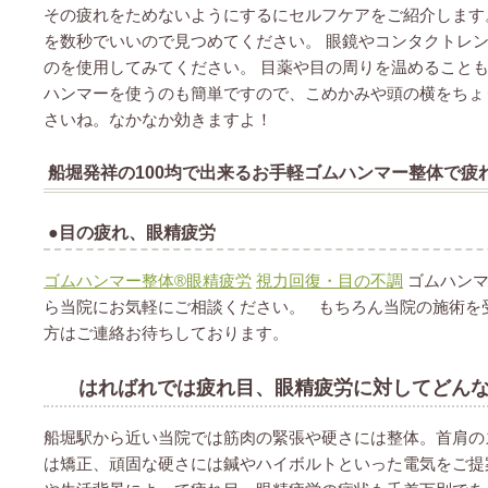
その疲れをためないようにするにセルフケアをご紹介します
を数秒でいいので見つめてください。 眼鏡やコンタクトレ
のを使用してみてください。 目薬や目の周りを温めること
ハンマーを使うのも簡単ですので、こめかみや頭の横をちょ
さいね。なかなか効きますよ！
船堀発祥の100均で出来るお手軽ゴムハンマー整体で疲
●目の疲れ、眼精疲労
ゴムハンマー整体®︎眼精疲労
視力回復・目の不調
ゴムハンマ
ら当院にお気軽にご相談ください。 もちろん当院の施術を
方はご連絡お待ちしております。
はればれでは疲れ目、眼精疲労に対してどん
船堀駅から近い当院では筋肉の緊張や硬さには整体。首肩の
は矯正、頑固な硬さには鍼やハイボルトといった電気をご提