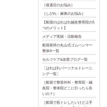
［後遺症のお悩み］
［しびれ・麻痺のお悩み］
【船堀のはればれ鍼灸整骨院の5
つのメリット】
メディア実績・活動報告
船堀発祥の丸山式ゴムハンマー
整体®︎一覧
セルフケア&改善ブログ一覧
〔はればれパーソナルトレーニ
ング一覧〕
［船堀で整形外科・整骨院・鍼
灸院・整体院どこに行ったら良
いの？］
［船堀で筋トレしたいけど上手