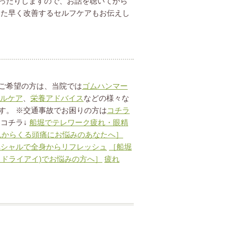
ったりしますので、お話を聴いてから
また早く改善するセルフケアもお伝えし
ご希望の方は、当院では
ゴムハンマー
ルケア
、
栄養アドバイス
などの様々な
す。 ※交通事故でお困りの方は
コチラ
コチラ↓
船堀でテレワーク疲れ・眼精
目の疲れからくる頭痛にお悩みのあなたへ］
シャルで全身からリフレッシュ
［船堀
ドライアイ)でお悩みの方へ］
疲れ