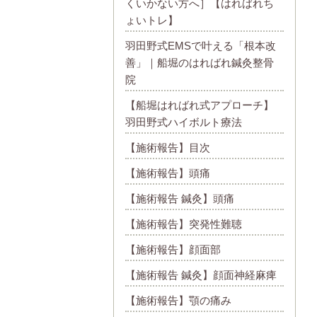
くいかない方へ］【はればれち
ょいトレ】
羽田野式EMSで叶える「根本改
善」｜船堀のはればれ鍼灸整骨
院
【船堀はればれ式アプローチ】
羽田野式ハイボルト療法
【施術報告】目次
【施術報告】頭痛
【施術報告 鍼灸】頭痛
【施術報告】突発性難聴
【施術報告】顔面部
【施術報告 鍼灸】顔面神経麻痺
【施術報告】顎の痛み