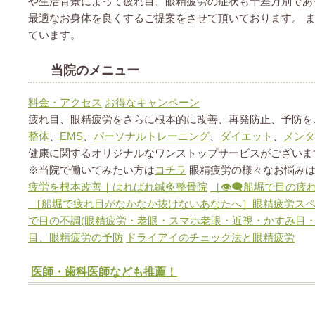
や生活背景によって疲れ目、眼精疲労の症状も千差万別であ
最適なお身体を良くするご提案をさせて頂いております。 
ています。
当院のメニュー
料金・アクセス
お得なキャンペーン
疲れ目、眼精疲労をさらに根本的に改善、再発防止、予防を
整体
、
EMS
、
パーソナルトレーニング
、
ダイエット
、
メンタ
健康に関するオリジナルなワンストップサービスがございま
※当院で働いてみたい方は
コチラ
眼精疲労の様々なお悩みは
疲労を根本改善｜はればれ鍼灸整骨院
［👁️‍🗨️船堀で
［船堀で疲れ目がなかなか抜けないあなたへ］眼精疲労スペ
で目の不調(眼精疲労・老眼・スマホ老眼・近視・かすみ目・
目、眼精疲労の予防
ドライアイのチェック法と眼精疲労
医師・歯科医師なども推薦！