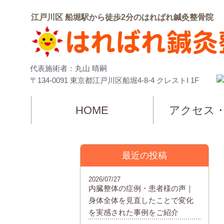
江戸川区 船堀駅から徒歩2分のはればれ鍼灸整骨院
代表施術者：丸山 晴嗣
〒134-0091 東京都江戸川区船堀4-8-4 クレストI 1F
HOME
アクセス
最近の投稿
2026/07/27
内臓整体の症例・患者様の声｜
身体全体を見直したことで変化
を実感された事例をご紹介