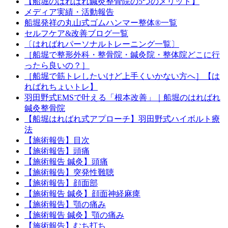
【船堀のはればれ鍼灸整骨院の5つのメリット】
メディア実績・活動報告
船堀発祥の丸山式ゴムハンマー整体®︎一覧
セルフケア&改善ブログ一覧
〔はればれパーソナルトレーニング一覧〕
［船堀で整形外科・整骨院・鍼灸院・整体院どこに行
ったら良いの？］
［船堀で筋トレしたいけど上手くいかない方へ］【は
ればれちょいトレ】
羽田野式EMSで叶える「根本改善」｜船堀のはればれ
鍼灸整骨院
【船堀はればれ式アプローチ】羽田野式ハイボルト療
法
【施術報告】目次
【施術報告】頭痛
【施術報告 鍼灸】頭痛
【施術報告】突発性難聴
【施術報告】顔面部
【施術報告 鍼灸】顔面神経麻痺
【施術報告】顎の痛み
【施術報告 鍼灸】顎の痛み
【施術報告】むち打ち