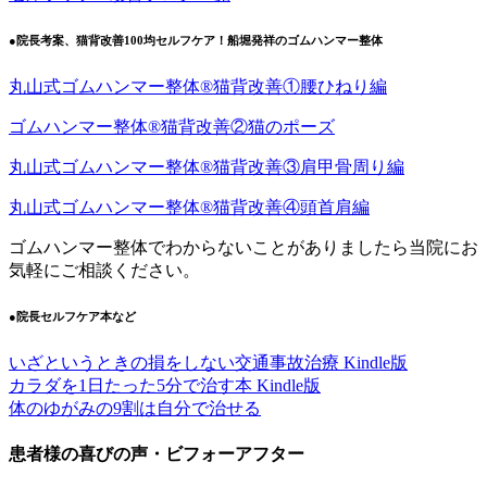
●院長考案、猫背改善100均セルフケア！船堀発祥のゴムハンマー整体
丸山式ゴムハンマー整体®︎猫背改善①腰ひねり編
ゴムハンマー整体®︎猫背改善②猫のポーズ
丸山式ゴムハンマー整体®︎猫背改善③肩甲骨周り編
丸山式ゴムハンマー整体®︎猫背改善④頭首肩編
ゴムハンマー整体でわからないことがありましたら当院にお
気軽にご相談ください。
●院長セルフケア本など
いざというときの損をしない交通事故治療 Kindle版
カラダを1日たった5分で治す本 Kindle版
体のゆがみの9割は自分で治せる
患者様の喜びの声・ビフォーアフター