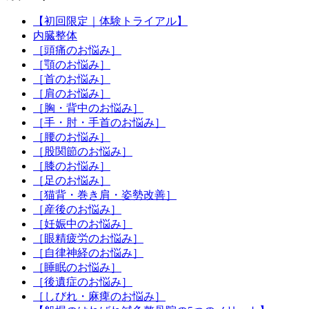
【初回限定｜体験トライアル】
内臓整体
［頭痛のお悩み］
［顎のお悩み］
［首のお悩み］
［肩のお悩み］
［胸・背中のお悩み］
［手・肘・手首のお悩み］
［腰のお悩み］
［股関節のお悩み］
［膝のお悩み］
［足のお悩み］
［猫背・巻き肩・姿勢改善］
［産後のお悩み］
［妊娠中のお悩み］
［眼精疲労のお悩み］
［自律神経のお悩み］
［睡眠のお悩み］
［後遺症のお悩み］
［しびれ・麻痺のお悩み］