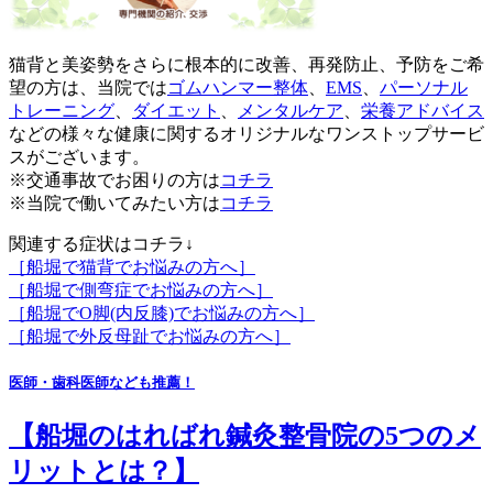
猫背と美姿勢をさらに根本的に改善、再発防止、予防をご希
望の方は、当院では
ゴムハンマー整体
、
EMS
、
パーソナル
トレーニング
、
ダイエット
、
メンタルケア
、
栄養アドバイス
などの様々な健康に関するオリジナルなワンストップサービ
スがございます。
※交通事故でお困りの方は
コチラ
※当院で働いてみたい方は
コチラ
関連する症状はコチラ↓
［船堀で猫背でお悩みの方へ］
［船堀で側弯症でお悩みの方へ］
［船堀でO脚(内反膝)でお悩みの方へ］
［船堀で外反母趾でお悩みの方へ］
医師・歯科医師なども推薦！
【船堀のはればれ鍼灸整骨院の5つのメ
リットとは？】