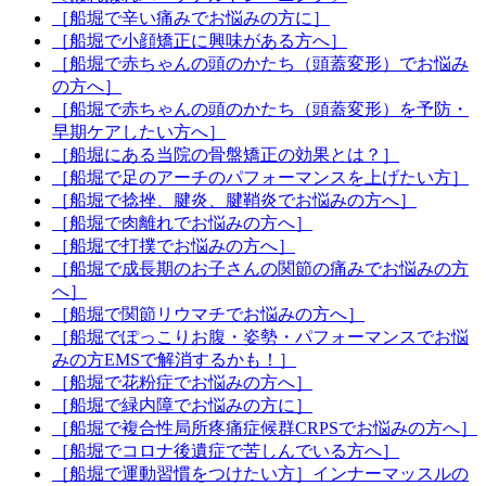
［船堀で辛い痛みでお悩みの方に］
［船堀で小顔矯正に興味がある方へ］
［船堀で赤ちゃんの頭のかたち（頭蓋変形）でお悩み
の方へ］
［船堀で赤ちゃんの頭のかたち（頭蓋変形）を予防・
早期ケアしたい方へ］
［船堀にある当院の骨盤矯正の効果とは？］
［船堀で足のアーチのパフォーマンスを上げたい方］
［船堀で捻挫、腱炎、腱鞘炎でお悩みの方へ］
［船堀で肉離れでお悩みの方へ］
［船堀で打撲でお悩みの方へ］
［船堀で成長期のお子さんの関節の痛みでお悩みの方
へ］
［船堀で関節リウマチでお悩みの方へ］
［船堀でぽっこりお腹・姿勢・パフォーマンスでお悩
みの方EMSで解消するかも！］
［船堀で花粉症でお悩みの方へ］
［船堀で緑内障でお悩みの方に］
［船堀で複合性局所疼痛症候群CRPSでお悩みの方へ］
［船堀でコロナ後遺症で苦しんでいる方へ］
［船堀で運動習慣をつけたい方］インナーマッスルの