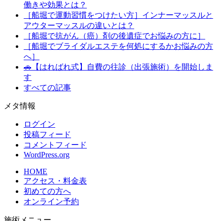
働きや効果とは？
［船堀で運動習慣をつけたい方］インナーマッスルと
アウターマッスルの違いとは？
［船堀で抗がん（癌）剤の後遺症でお悩みの方に］
［船堀でブライダルエステを何処にするかお悩みの方
へ］
🚗【はればれ式】自費の往診（出張施術）を開始しま
す
すべての記事
メタ情報
ログイン
投稿フィード
コメントフィード
WordPress.org
HOME
アクセス・料金表
初めての方へ
オンライン予約
施術メニュー