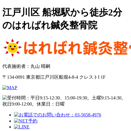
江戸川区 船堀駅から徒歩2分
のはればれ鍼灸整骨院
代表施術者：丸山 晴嗣
〒134-0091 東京都江戸川区船堀4-8-4 クレストI 1F