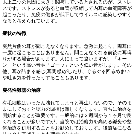
以上二つの原因に大きく関与しているとされるのが、ストレ
スです。ストレスがあると血管が収縮して内耳の血流障害が
起こったり、免疫の働きが低下してウイルスに感染しやすく
なると考えられています。
症状の特徴
突然片側の耳が聞こえなくなります。急激に起こり、両耳に
一度に起こることはありません。聞こえなくなる前後に耳鳴
りがする場合があります。人によって違いますが、「キー
ン」という高い音や「ゴーッ」という低い音がします。その
他、耳が詰まる感じ(耳閉感)がしたり、ぐるぐる回るめまい
や吐き気を伴ったりすることもあります。
突発性難聴の治療
有毛細胞はいったん壊れてしまうと再生しないので、そのま
まにしておくと聴力の回復は難しくなります。直ちに治療を
開始することが重要です。一般的には２週間から１ヶ月で良
くなることが多いですが、当院では治癒力を高める鍼灸や整
体治療を併用することをお勧めしております。後遺症になる