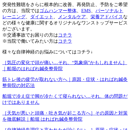
突発性難聴をさらに根本的に改善、再発防止、予防をご希望
の方は、当院では
ゴムハンマー整体
、
EMS
、
パーソナルト
レーニング
、
ダイエット
、
メンタルケア
、
栄養アドバイス
な
どの様々な健康に関するオリジナルなワンストップサービス
がございます。
※交通事故でお困りの方は
コチラ
※当院で働いてみたい方は
コチラ
様々な自律神経のお悩みについてはコチラ↓
［気圧の変化で頭が痛い…それ、“気象病”かもしれません］
｜船堀のはればれ鍼灸整骨院
筋トレ後の疲労が取れない方へ｜原因・症状・はればれ鍼灸
整骨院の対応法
船堀で冷え症で脚が冷たくて寝られない…それ、体の問題だ
けではありません
［天気が悪いと頭痛・吐き気が起こる方へ］その原因と対策
を徹底解説｜船堀 はればれ鍼灸整骨院
［自律神経失調症と言われたが治らない…］原因・症状・は