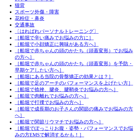
猫背
スポーツ外傷・障害
花粉症・鼻炎
交通事故
〔はればれパーソナルトレーニング〕
［船堀で辛い痛みでお悩みの方に］
［船堀で小顔矯正に興味がある方へ］
［船堀で赤ちゃんの頭のかたち（頭蓋変形）でお悩み
の方へ］
［船堀で赤ちゃんの頭のかたち（頭蓋変形）を予防・
早期ケアしたい方へ］
［船堀にある当院の骨盤矯正の効果とは？］
［船堀で足のアーチのパフォーマンスを上げたい方］
［船堀で捻挫、腱炎、腱鞘炎でお悩みの方へ］
［船堀で肉離れでお悩みの方へ］
［船堀で打撲でお悩みの方へ］
［船堀で成長期のお子さんの関節の痛みでお悩みの方
へ］
［船堀で関節リウマチでお悩みの方へ］
［船堀でぽっこりお腹・姿勢・パフォーマンスでお悩
みの方EMSで解消するかも！］