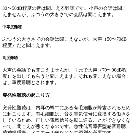
30〜50dB程度の音は聞こえる難聴です。小声の会話は聞こ
えませんが、ふつうの大きさでの会話は聞こえます。
中等度難聴
ふつうの大きさでの会話は聞こえないが、大声（50〜70dB
程度）だと聞こえます。
高度難聴
大声の会話でも聞こえませんが、耳元で大声（70〜90dB程
度）を出してもらうと聞こえます。それも聞こえない場合
は、重度難聴とされます。
突発性難聴の起こり方
突発性難聴は、内耳の蝸牛にある有毛細胞が障害されるため
に起こります。有毛細胞は、音を電気信号に変換する働きを
しているため、正しい電気信号を脳に送ることができなくな
って、聞こえが悪くなるのです。急性低音障害型感音難聴、
聴神経腫瘍、メニエール病などとの鑑別が必要です。