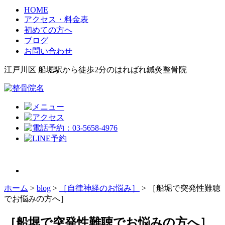
HOME
アクセス・料金表
初めての方へ
ブログ
お問い合わせ
江戸川区 船堀駅から徒歩2分のはればれ鍼灸整骨院
ホーム
>
blog
>
［自律神経のお悩み］
>
［船堀で突発性難聴
でお悩みの方へ］
［船堀で突発性難聴でお悩みの方へ］