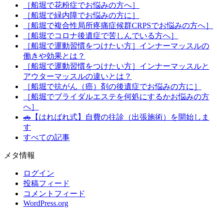
［船堀で花粉症でお悩みの方へ］
［船堀で緑内障でお悩みの方に］
［船堀で複合性局所疼痛症候群CRPSでお悩みの方へ］
［船堀でコロナ後遺症で苦しんでいる方へ］
［船堀で運動習慣をつけたい方］インナーマッスルの
働きや効果とは？
［船堀で運動習慣をつけたい方］インナーマッスルと
アウターマッスルの違いとは？
［船堀で抗がん（癌）剤の後遺症でお悩みの方に］
［船堀でブライダルエステを何処にするかお悩みの方
へ］
🚗【はればれ式】自費の往診（出張施術）を開始しま
す
すべての記事
メタ情報
ログイン
投稿フィード
コメントフィード
WordPress.org