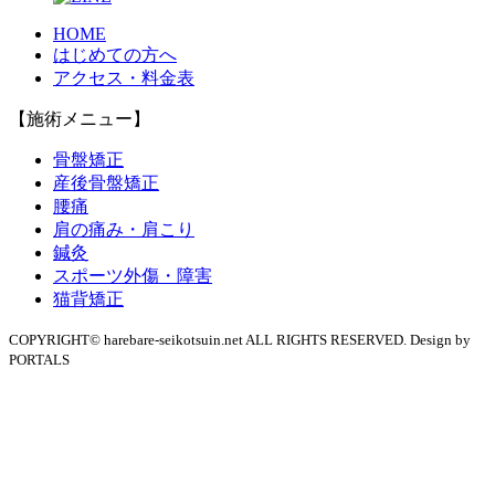
HOME
はじめての方へ
アクセス・料金表
【施術メニュー】
骨盤矯正
産後骨盤矯正
腰痛
肩の痛み・肩こり
鍼灸
スポーツ外傷・障害
猫背矯正
COPYRIGHT© harebare-seikotsuin.net ALL RIGHTS RESERVED. Design by
PORTALS