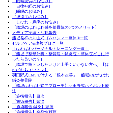
［眼精疲労のお悩み］
［自律神経のお悩み］
［睡眠のお悩み］
［後遺症のお悩み］
［しびれ・麻痺のお悩み］
【船堀のはればれ鍼灸整骨院の5つのメリット】
メディア実績・活動報告
船堀発祥の丸山式ゴムハンマー整体®︎一覧
セルフケア&改善ブログ一覧
〔はればれパーソナルトレーニング一覧〕
［船堀で整形外科・整骨院・鍼灸院・整体院どこに行
ったら良いの？］
［船堀で筋トレしたいけど上手くいかない方へ］【は
ればれちょいトレ】
羽田野式EMSで叶える「根本改善」｜船堀のはればれ
鍼灸整骨院
【船堀はればれ式アプローチ】羽田野式ハイボルト療
法
【施術報告】目次
【施術報告】頭痛
【施術報告 鍼灸】頭痛
【施術報告】突発性難聴